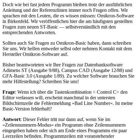
Doch wie bei fast jedem Programm bleiben trotz der ausführlichen
Anleitung und der Referenzlisten immer noch Fragen offen. Wir
sprachen mit den Leuten, die es wissen müssen: Omikron-Software
in Birkenfeld. Wir veröffentlichen hier die am häufigsten gestellten
Fragen zum neuen ST-Basic — selbstverständlich mit den
entsprechenden Antworten.
Sollten auch Sie Fragen zu Omikron-Basic haben, dann schreiben
Sie uns. Wir helfen entweder selbst oder nehmen Kontakt mit dem
Hersteller Omikron-Software auf.
Bisher beantworteten wir Ihre Fragen zur Datenbanksoftware
Adimens ST (Ausgabe 9/88), Campus CAD (Ausgabe 12/88) und
GFA-Basic 3.0 (Ausgabe 1/89). Zu welcher Software brauchen Sie
mehr Hilfestellung? Schreiben Sie uns!
Frage
: Wenn ich über die Tastenkombination < Control C> den
Editor verlassen will, erscheint manchmal in der untersten
Bildschirmzeile die Fehlermeldung »Bad Line Number«. Ist meine
Basic-Version fehlerhaft?
Antwort
: Dieser Fehler tritt nur dann auf, wenn Sie im
»Zeilennummern-Modus« ein Programm ohne Zeilennummern
eingegeben haben oder sich am Ende eines Programms ein paar
Leerzeilen befinden. Programmzeilen mit voranstehender