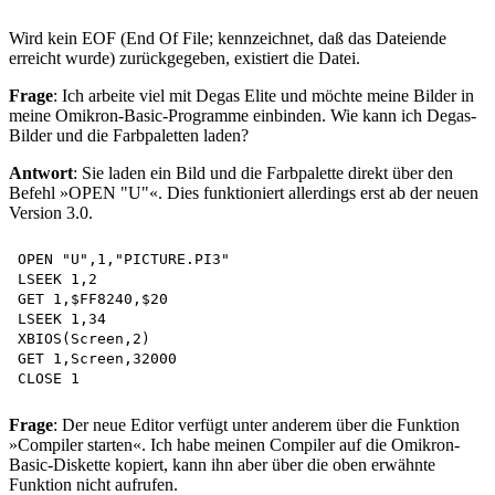
Wird kein EOF (End Of File; kennzeichnet, daß das Dateiende
erreicht wurde) zurückgegeben, existiert die Datei.
Frage
: Ich arbeite viel mit Degas Elite und möchte meine Bilder in
meine Omikron-Basic-Programme einbinden. Wie kann ich Degas-
Bilder und die Farbpaletten laden?
Antwort
: Sie laden ein Bild und die Farbpalette direkt über den
Befehl »OPEN "U"«. Dies funktioniert allerdings erst ab der neuen
Version 3.0.
OPEN "U",1,"PICTURE.PI3"

LSEEK 1,2 

GET 1,$FF8240,$20 

LSEEK 1,34 

XBIOS(Screen,2)

GET 1,Screen,32000 

Frage
: Der neue Editor verfügt unter anderem über die Funktion
»Compiler starten«. Ich habe meinen Compiler auf die Omikron-
Basic-Diskette kopiert, kann ihn aber über die oben erwähnte
Funktion nicht aufrufen.