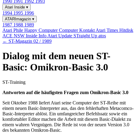
1990
1991
1992
1993
Atari Inside
▾
1994
1995
1996
ATARImagazin
▾
1987
1988
1989
Atari Phile
Happy Computer
Computer Kontakt
Atari Times
Hitdisk
ACE NSW Inside Info
Atari Update
STraight Up
atos
← ST-Magazin 02 / 1989
Dialog mit dem neuen ST-
Basic: Omikron-Basic 3.0
ST-Training
Antworten auf die häufigsten Fragen zum Omikron-Basic 3.0
Seit Oktober 1988 liefert Atari seine Computer der ST-Reihe mit
einem neuen Basic-Interpreter aus, das den fehlerhaften Metacomco-
Basic-Interpreter ablöst. Ein umfangreicher Befehlssatz sowie ein
komfortabler Editor machen die Arbeit mit diesem Basic-Dialekt zu
einem wahren Vergnügen. Die Rede ist von der neuen Version 3.0
des bekannten Omikron-Basic.