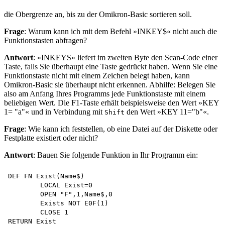
die Obergrenze an, bis zu der Omikron-Basic sortieren soll.
Frage
: Warum kann ich mit dem Befehl »INKEY$« nicht auch die
Funktionstasten abfragen?
Antwort
: »INKEYS« liefert im zweiten Byte den Scan-Code einer
Taste, falls Sie überhaupt eine Taste gedrückt haben. Wenn Sie eine
Funktionstaste nicht mit einem Zeichen belegt haben, kann
Omikron-Basic sie überhaupt nicht erkennen. Abhilfe: Belegen Sie
also am Anfang Ihres Programms jede Funktionstaste mit einem
beliebigen Wert. Die F1-Taste erhält beispielsweise den Wert »KEY
1= "a"« und in Verbindung mit
den Wert »KEY 11="b"«.
Shift
Frage
: Wie kann ich feststellen, ob eine Datei auf der Diskette oder
Festplatte existiert oder nicht?
Antwort
: Bauen Sie folgende Funktion in Ihr Programm ein:
DEF FN Exist(Name$)

	LOCAL Exist=0 

	OPEN "F",1,Name$,0 

	Exists NOT E0F(1)

	CLOSE 1 
