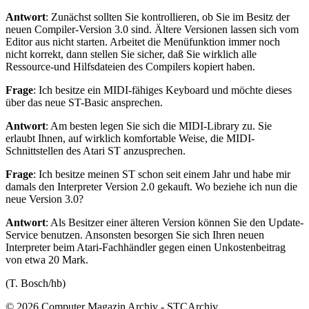
Antwort
: Zunächst sollten Sie kontrollieren, ob Sie im Besitz der
neuen Compiler-Version 3.0 sind. Ältere Versionen lassen sich vom
Editor aus nicht starten. Arbeitet die Menüfunktion immer noch
nicht korrekt, dann stellen Sie sicher, daß Sie wirklich alle
Ressource-und Hilfsdateien des Compilers kopiert haben.
Frage
: Ich besitze ein MIDI-fähiges Keyboard und möchte dieses
über das neue ST-Basic ansprechen.
Antwort
: Am besten legen Sie sich die MIDI-Library zu. Sie
erlaubt Ihnen, auf wirklich komfortable Weise, die MIDI-
Schnittstellen des Atari ST anzusprechen.
Frage
: Ich besitze meinen ST schon seit einem Jahr und habe mir
damals den Interpreter Version 2.0 gekauft. Wo beziehe ich nun die
neue Version 3.0?
Antwort
: Als Besitzer einer älteren Version können Sie den Update-
Service benutzen. Ansonsten besorgen Sie sich Ihren neuen
Interpreter beim Atari-Fachhändler gegen einen Unkostenbeitrag
von etwa 20 Mark.
(T. Bosch/hb)
© 2026 Computer Magazin Archiv - STCArchiv