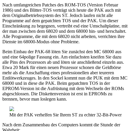
Nach umfangreichen Patches des ROM-TOS (Version Februar
1986) und des Blitter-TOS verträgt sich heute die PAK auch mit
dem Originalbetriebssystem des ST. Jedoch laufen nicht alle
Programme auf dem gepatchten TOS und der PAK. Um dieser
Einschränkung zu begegnen, vertreibt esd eine Umschaltplatine, mit
der man zwischen dem 68020 und dem 68000 hin- und herschaltet.
Alle Programme, die mit dem 68020 nicht arbeiten, verrichten ihre
Dienste im 68000-Modus ohne Probleme.
Beim Einbau der PAK-68 löten Sie zunächst den MC 68000 aus
und eine 64polige Fassung ein. Am einfachsten kneifen Sie dazu
alle Pins des Prozessors ab und löten sie anschließend einzeln aus.
Etwa 20 Mark für einen neuen Prozessor schonen die Geldbörse
mehr als die Anschaffung eines professionellen aber teureren
Entlötwerkzeuges. In den Sockel kommt nun die PUK mit dem MC
68000 und in diese die PAK. Beim gepatchten TOS in der
EPROM-Version ist die Aufrüstung mit dem Wechseln der ROMs
abgeschlossen. Die Diskettenversion ist erst in EPROMs zu
brennen, bevor man loslegen kann.
Mit der PAK verhelfen Sie Ihrem ST zu echter 32-Bit-Power
Nach dem Zusammenbau des Computers kommt die Stunde der
Wahrheit: