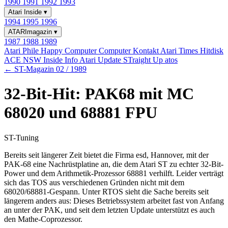
1990
1991
1992
1993
Atari Inside
▾
1994
1995
1996
ATARImagazin
▾
1987
1988
1989
Atari Phile
Happy Computer
Computer Kontakt
Atari Times
Hitdisk
ACE NSW Inside Info
Atari Update
STraight Up
atos
← ST-Magazin 02 / 1989
32-Bit-Hit: PAK68 mit MC
68020 und 68881 FPU
ST-Tuning
Bereits seit längerer Zeit bietet die Firma esd, Hannover, mit der
PAK-68 eine Nachrüstplatine an, die dem Atari ST zu echter 32-Bit-
Power und dem Arithmetik-Prozessor 68881 verhilft. Leider verträgt
sich das TOS aus verschiedenen Gründen nicht mit dem
68020/68881-Gespann. Unter RTOS sieht die Sache bereits seit
längerem anders aus: Dieses Betriebssystem arbeitet fast von Anfang
an unter der PAK, und seit dem letzten Update unterstützt es auch
den Mathe-Coprozessor.