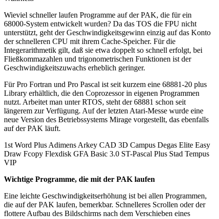
Wieviel schneller laufen Programme auf der PAK, die für ein
68000-System entwickelt wurden? Da das TOS die FPU nicht
unterstützt, geht der Geschwindigkeitsgewinn einzig auf das Konto
der schnelleren CPU mit ihrem Cache-Speicher. Für die
Integerarithmetik gilt, daß sie etwa doppelt so schnell erfolgt, bei
Fließkommazahlen und trigonometrischen Funktionen ist der
Geschwindigkeitszuwachs erheblich geringer.
Für Pro Fortran und Pro Pascal ist seit kurzem eine 68881-20 plus
Library erhältlich, die den Coprozessor in eigenen Programmen
nutzt. Arbeitet man unter RTOS, steht der 68881 schon seit
längerem zur Verfügung. Auf der letzten Atari-Messe wurde eine
neue Version des Betriebssystems Mirage vorgestellt, das ebenfalls
auf der PAK läuft.
1st Word Plus Adimens Arkey CAD 3D Campus Degas Elite Easy
Draw Fcopy Flexdisk GFA Basic 3.0 ST-Pascal Plus Stad Tempus
VIP
Wichtige Programme, die mit der PAK laufen
Eine leichte Geschwindigkeitserhöhung ist bei allen Programmen,
die auf der PAK laufen, bemerkbar. Schnelleres Scrollen oder der
flottere Aufbau des Bildschirms nach dem Verschieben eines