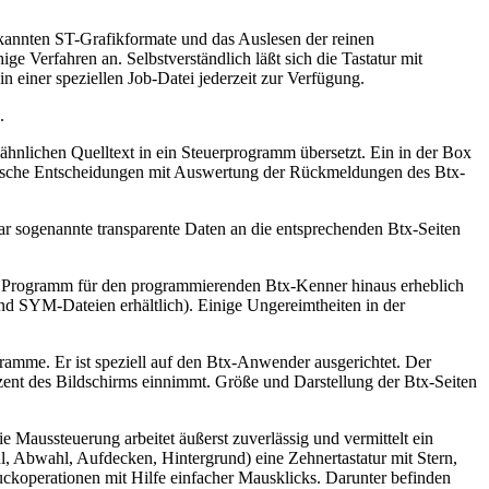
ekannten ST-Grafikformate und das Auslesen der reinen
ge Verfahren an. Selbstverständlich läßt sich die Tastatur mit
 einer speziellen Job-Datei jederzeit zur Verfügung.
.
ähnlichen Quelltext in ein Steuerprogramm übersetzt. Ein in der Box
 logische Entscheidungen mit Auswertung der Rückmeldungen des Btx-
r sogenannte transparente Daten an die entsprechenden Btx-Seiten
nes Programm für den programmierenden Btx-Kenner hinaus erheblich
 SYM-Dateien erhältlich). Einige Ungereimtheiten in der
amme. Er ist speziell auf den Btx-Anwender ausgerichtet. Der
zent des Bildschirms einnimmt. Größe und Darstellung der Btx-Seiten
Maussteuerung arbeitet äußerst zuverlässig und vermittelt ein
, Abwahl, Aufdecken, Hintergrund) eine Zehnertastatur mit Stern,
ckoperationen mit Hilfe einfacher Mausklicks. Darunter befinden