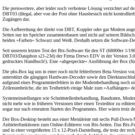
Die preiswertere, aber leider noch verbotene Lösung verzichtet auf d
DBT03 (illegal, aber von der Post ohne Hausbesuch nicht kontrollie
Zugängen dar.
Die Aufbereitung der direkt von DBT, Koppler oder gar Modem angeli
Seiten nur im Speicher zusammenbauen und nicht auf seinem Bildsch
beiden »Farben« Schwarz und Weiß. Deshalb setzen die Software-D
Seit unserem letzten Test der Btx-Software für den ST (68000er 1/19
DBT03/Dataphon s21-23d) der Firma Drews EDV in der Version 3.0 s
gedrucktes Handbuch!). Eine »abgespeckte« Ausführung der Box (für 
Die phs-Box lag uns in einer noch nicht fehlerfreien Beta-Version v
unterstützt die gängigen Hardware-Decoder sowie den Direktanschlu
aufgrund eines Programmierfehlers in der Modembehandlung noch nic
Zeilenumbrüche, die im Testbetrieb einige Male zum »Aufhängen« des S
Systemeinstellungen wie Schnittstellenbehandlung, Baudraten, Modemt
nicht mehr wie in früheren Versionen über einen Texteditor zu editie
sogar nur nach erneutem Starten des Programmes. Hier wären trotz d
Der Box-Desktop besteht aus einer Menüleiste mit sechs Pull-Down-
Anbieterfunktionen zum Online-Editieren von Btx-Seiten. Das Btx-Fens
und in einer vergrößerten 15 x 12-Pixel-Darstellung, die trotz der r