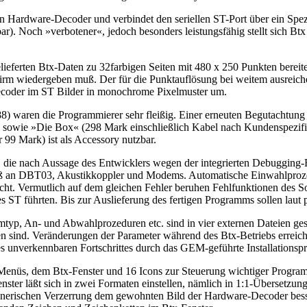
en Hardware-Decoder und verbindet den seriellen ST-Port über ein Spez
rbar). Noch »verbotener«, jedoch besonders leistungsfähig stellt sic
eferten Btx-Daten zu 32farbigen Seiten mit 480 x 250 Punkten bereite
irm wiedergeben muß. Der für die Punktauflösung bei weitem ausreic
ecoder im ST Bilder in monochrome Pixelmuster um.
88) waren die Programmierer sehr fleißig. Einer erneuten Begutachtung
owie »Die Box« (298 Mark einschließlich Kabel nach Kundenspezifik
99 Mark) ist als Accessory nutzbar.
or, die nach Aussage des Entwicklers wegen der integrierten Debugging
ß an DBT03, Akustikkoppler und Modems. Automatische Einwahlprozesse
ht. Vermutlich auf dem gleichen Fehler beruhen Fehlfunktionen des 
T führten. Bis zur Auslieferung des fertigen Programms sollen laut ph
yp, An- und Abwahlprozeduren etc. sind in vier externen Dateien gespe
ren sind. Veränderungen der Parameter während des Btx-Betriebs erreich
es unverkennbaren Fortschrittes durch das GEM-geführte Installation
Menüs, dem Btx-Fenster und 16 Icons zur Steuerung wichtiger Progra
ter läßt sich in zwei Formaten einstellen, nämlich in 1:1-Übersetzung 
echnerischen Verzerrung dem gewohnten Bild der Hardware-Decoder besser