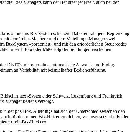
tandteil des Managers kann der Benutzer jederzeit, auch bei der
akros online ins Btx-System schicken. Dabei entfällt jede Begrenzung
eits mit dem Telex-Manager und dem Mitteilungs-Manager zwei
im Btx-System »portioniert« und mit den erforderlichen Steuercodes
ichten über Erfolg oder Mißerfolg der Sendungen erscheinen
der DBT03, mit oder ohne automatische Anwahl- und Einlog-
timum an Variabilität mit beispielhafter Bedienerführung.
ie Bildschirmtext-Systeme der Schweiz, Luxemburg und Frankreich
tx-Manager bestens versorgt.
 in der phs-Box. Allerdings hat sich der Unterschied zwischen den
 auch für den reinen Btx-Nutzer empfehlen, vorausgesetzt, die Fehler
ammierer und »Btx-Hacker«
wartet. Die Firma Drews hat aber bereits für dieses Jahr eine Art