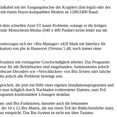
ialkabel mit der Ausgangsbuchse des Kopplers (fast legal) oder des
h Btx mit einem Hayes-kompatiblen Modem an 1200/2400 Baud-
t dem schnellen Atari ST kaum Probleme, solange er die fertigen
hende Monochrom-Modus (640 x 400 Punkte) kennt leider nur die
 unterzogen sich der »Btx-Manager« (428 Mark mit Interface für
ation) von phs in Hannover (Version 5.48, noch immer ohne
-Routinen mit verringerter Geschwindigkeit arbeitet. Das Programm
 für alle Betriebsarten sind eingebunden, funktionierten jedoch
Software-Decoders wie »Verschlucken« von Btx-Texten oder falsche
s jedoch alle Probleme beseitigt sein.
ichert, die jetzt mit Hilfe eines eigenen Installationsprogramms und
t man lediglich durch Nachladen vorbereiteter Dateien, zum Teil
sprogramm komfortablere Lösungen denkbar.
mm- und Btx-Funktionen, darunter auch die bekannten
der 10 x 12-Btx-Matrix, die nur einen Teil der Bildschirmhöhe nutzt,
 entspricht. Das Btx-System ist nicht nur über Tastatur-