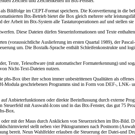
enden Zeichen und Zeichenketten im Btx-Fenster.
r als Bildfolge im CEPT-Format speichern. Die Konvertierung in die b
atisierten Btx-Betrieb bietet die Box gleich mehrere sehr leistungsfähi
r Arbeit im Btx-System alle Tastaturoperationen auf und stellen sie in
twerfen. Diese Dateien dürfen Steuerinformationen und Texte enthalten
n (voraussichtliche Auslieferung im ersten Quartal 1989), der Pascal-
tx-Steuerung um. Die Boxtalk-Sprache enthält Schleifenkonstrukte und
er, Texte, Telesoftware (mit automatischer Formaterkennung) und soga
 von Nicht-Text-Dateien nutzen.
ie phs-Box über ihre schon immer unbestrittenen Qualitäten als offe
DI-Modula geschriebenen Programms sind in Form von DEF-, LNK- und
f Anbieterfunktionen oder direkte Beeinflussung durch externe Progr
n Steuerfeld mit Auswahl-Icons und in das Btx-Fenster, das gut 75 Pro
phs-Box.
oder mit der Maus durch Anklicken von Steuerzeichen im Btx-Bild. Die 
ldschirmviertel stellt neben vier Piktogrammen nach Postnorm (Anwahl
ung bereit. Neun Wahlfelder erlauben die Steuerung der Datei-und Dru