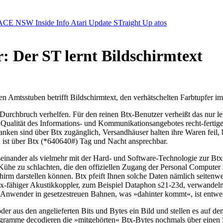
ACE NSW Inside Info
Atari Update
STraight Up
atos
: Der ST lernt Bildschirmtext
Amtsstuben betrifft Bildschirmtext, den verhätschelten Farbtupfer im
urchbruch verhelfen. Für den reinen Btx-Benutzer verheißt das nur lei
Qualität des Informations- und Kommunikationsangebotes recht-fertige
en sind über Btx zugänglich, Versandhäuser halten ihre Waren feil, be
n ist über Btx (*640640#) Tag und Nacht ansprechbar.
seinander als vielmehr mit der Hard- und Software-Technologie zur Bt
tx-Kühe zu schlachten, die den offiziellen Zugang der Personal Comput
irm darstellen können. Btx pfeift Ihnen solche Daten nämlich seitenwe
-fähiger Akustikkoppler, zum Beispiel Dataphon s21-23d, verwandeln 
nwender in gesetzestreuen Bahnen, was »dahinter kommt«, ist entwede
r aus den angelieferten Bits und Bytes ein Bild und stellen es auf d
-Programme decodieren die »mitgehörten« Btx-Bytes nochmals über eine