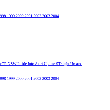
1998
1999
2000
2001
2002
2003
2004
ACE NSW Inside Info
Atari Update
STraight Up
atos
1998
1999
2000
2001
2002
2003
2004