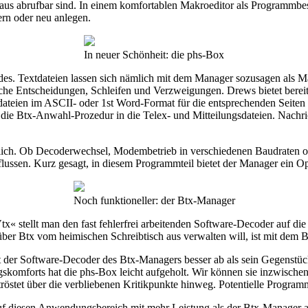
Maus abrufbar sind. In einem komfortablen Makroeditor als Programmbes
ern oder neu anlegen.
In neuer Schönheit: die phs-Box
des. Textdateien lassen sich nämlich mit dem Manager sozusagen als M
ische Entscheidungen, Schleifen und Verzweigungen. Drews bietet ber
ateien im ASCII- oder 1st Word-Format für die entsprechenden Seiten 
 die Btx-Anwahl-Prozedur in die Telex- und Mitteilungsdateien. Nachr
ich. Ob Decoderwechsel, Modembetrieb in verschiedenen Baudraten o
nflussen. Kurz gesagt, in diesem Programmteil bietet der Manager ein Op
Noch funktioneller: der Btx-Manager
x« stellt man den fast fehlerfrei arbeitenden Software-Decoder auf d
ber Btx vom heimischen Schreibtisch aus verwalten will, ist mit dem B
 der Software-Decoder des Btx-Managers besser ab als sein Gegenstück
skomforts hat die phs-Box leicht aufgeholt. Wir können sie inzwischen
 tröstet über die verbliebenen Kritikpunkte hinweg. Potentielle Progr
uf diesen Anwendungsbereich mit mehr Leistung als der Btx-Manager auf