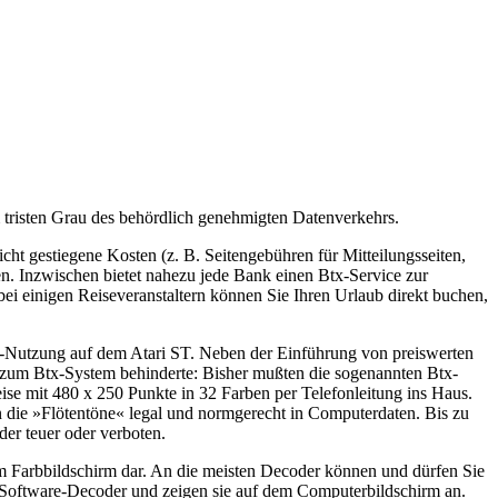
 tristen Grau des behördlich genehmigten Datenverkehrs.
cht gestiegene Kosten (z. B. Seitengebühren für Mitteilungsseiten,
n. Inzwischen bietet nahezu jede Bank einen Btx-Service zur
i einigen Reiseveranstaltern können Sie Ihren Urlaub direkt buchen,
x-Nutzung auf dem Atari ST. Neben der Einführung von preiswerten
er zum Btx-System behinderte: Bisher mußten die sogenannten Btx-
ise mit 480 x 250 Punkte in 32 Farben per Telefonleitung ins Haus.
die »Flötentöne« legal und normgerecht in Computerdaten. Bis zu
r teuer oder verboten.
em Farbbildschirm dar. An die meisten Decoder können und dürfen Sie
n Software-Decoder und zeigen sie auf dem Computerbildschirm an.