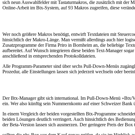
sich neun Auswahlfelder mit Tastaturmakros, die zusätzlich mit der 
Online-Arbeit im Btx-System, auf 93 Makros zugreifen, diese veränd
Wer noch größere Makros benötigt, entwirft Textdateien mit Steuerco
hinsichtlich der Makro-Länge. Man vermißt allerdings auch hier log
Zusatzprogramme der Firma Priro in Bornheim an, die beliebige Textd
aufbereitet. Auf Wunsch integrieren diese beiden Text-Manager sogar
anschließend in entsprechenden Protokolldateien.
Alle Programm-Parameter sind über sechs Pull-Down-Menüs zugängl
Prozedur, alle Einstellungen lassen sich jederzeit wechseln oder beei
Der Btx-Manager gibt sich international. Im Pull-Down-Menü »Btx/Vt
ein. Wer also künftig sein Nummernkonto auf einer Schweizer Bank ü
In einem Vergleich der beiden vorgestellten Btx-Programme schneidet
beiden Lösungen deutlich verringert. Auch hinsichtlich des Bedienung
der Beta-Version lassen sich ausmerzen. Der geringere Preis der Box
sollten die phs-Box vor dem Kauf genau prüfen, da sie im Hinblick a