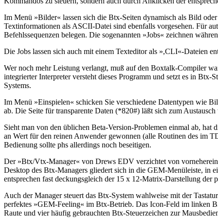
Kommandos zu steuern, sondern auch durch Anklicken der entsprech
Im Menü »Bilder« lassen sich die Btx-Seiten dynamisch als Bild ode
Textinformationen als ASCII-Datei sind ebenfalls vorgesehen. Für autom
Befehlssequenzen belegen. Die sogenannten »Jobs« zeichnen während de
Die Jobs lassen sich auch mit einem Texteditor als »,CLI«-Dateien en
Wer noch mehr Leistung verlangt, muß auf den Boxtalk-Compiler warte
integrierter Interpreter versteht dieses Programm und setzt es in B
Systems.
Im Menü »Einspielen« schicken Sie verschiedene Datentypen wie Bild
ab. Die Seite für transparente Daten (*820#) läßt sich zum Austausch
Sieht man von den üblichen Beta-Version-Problemen einmal ab, hat d
an Wert für den reinen Anwender gewonnen (alle Routinen des im T
Bedienung sollte phs allerdings noch beseitigen.
Der »Btx/Vtx-Manager« von Drews EDV verzichtet von vorneherein au
Desktop des Btx-Managers gliedert sich in die GEM-Menüleiste, in ei
entsprechen fast deckungsgleich der 15 x 12-Matrix-Darstellung der 
Auch der Manager steuert das Btx-System wahlweise mit der Tastatur 
perfektes »GEM-Feeling« im Btx-Betrieb. Das Icon-Feld im linken Bi
Raute und vier häufig gebrauchten Btx-Steuerzeichen zur Mausbedien