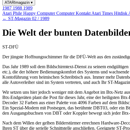
ATARImagazin
▾
1987
1988
1989
Atari Phile
Happy Computer
Computer Kontakt
Atari Times
Hitdisk
← ST-Magazin 02 / 1989
Die Welt der bunten Datenbilder
ST-DFÜ
Der jüngste Hoffnungsschimmer für die DFÜ-Welt aus den zuständigen 
Das Jahr 1989 soll dem Bildschirmtext-Dienst zu seinem endgültigen D
etc.), die der höhere Bedienungskomfort des Systems und wachsende 
Kontoführung vom heimischen Schreibtisch aus. Immer mehr Datenbank
alle Autoverleiher sind im System vertreten, und auch Ihr ST-Magazi
Wir setzen uns hier jedoch weniger mit dem Angebot im Btx-Netz au
Btx-Endgeräten plant die Post für dieses Jahr, eine der heiligsten B
Decoder 32 Farben aus einer Palette von 4096 Farben auf dem Bildsch
Ein Spezial-Modem mit Postsegen, das berühmte DBT03, oder ein Btx
den Ausgangsbuchsen von DBT oder Koppler bewegt sich jeder Btx-A
Nach dem Willen der gelben Bilderstürmer errechnen Hardware-Decode
Ihren ST über die serielle Schnittstelle anschließen. Geeignete ST