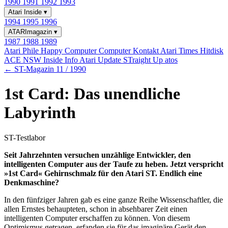
1990
1991
1992
1993
Atari Inside
▾
1994
1995
1996
ATARImagazin
▾
1987
1988
1989
Atari Phile
Happy Computer
Computer Kontakt
Atari Times
Hitdisk
ACE NSW Inside Info
Atari Update
STraight Up
atos
← ST-Magazin 11 / 1990
1st Card: Das unendliche
Labyrinth
ST-Testlabor
Seit Jahrzehnten versuchen unzählige Entwickler, den
intelligenten Computer aus der Taufe zu heben. Jetzt verspricht
»1st Card« Gehirnschmalz für den Atari ST. Endlich eine
Denkmaschine?
In den fünfziger Jahren gab es eine ganze Reihe Wissenschaftler, die
allen Ernstes behaupteten, schon in absehbarer Zeit einen
intelligenten Computer erschaffen zu können. Von diesem
Optimismus getragen, erfanden sie für das imaginäre Gerät den