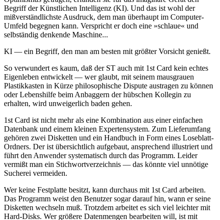
Begriff der Künstlichen Intelligenz (KI). Und das ist wohl der
mißverständlichste Ausdruck, dem man überhaupt im Computer-
Umfeld begegnen kann. Verspricht er doch eine »schlaue« und
selbständig denkende Maschine...
KI — ein Begriff, den man am besten mit größter Vorsicht genießt.
So verwundert es kaum, daß der ST auch mit 1st Card kein echtes
Eigenleben entwickelt — wer glaubt, mit seinem mausgrauen
Plastikkasten in Kürze philosophische Dispute austragen zu können
oder Lebenshilfe beim Anbaggern der hübschen Kollegin zu
erhalten, wird unweigerlich baden gehen.
1st Card ist nicht mehr als eine Kombination aus einer einfachen
Datenbank und einem kleinen Expertensystem. Zum Lieferumfang
gehören zwei Disketten und ein Handbuch in Form eines Loseblatt-
Ordners. Der ist übersichtlich aufgebaut, ansprechend illustriert und
führt den Anwender systematisch durch das Programm. Leider
vermißt man ein Stichwortverzeichnis — das könnte viel unnötige
Sucherei vermeiden.
Wer keine Festplatte besitzt, kann durchaus mit 1st Card arbeiten.
Das Programm weist den Benutzer sogar darauf hin, wann er seine
Disketten wechseln muß. Trotzdem arbeitet es sich viel leichter mit
Hard-Disks. Wer größere Datenmengen bearbeiten will, ist mit