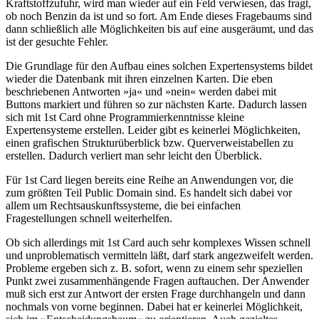
Kraftstoffzufuhr, wird man wieder auf ein Feld verwiesen, das fragt,
ob noch Benzin da ist und so fort. Am Ende dieses Fragebaums sind
dann schließlich alle Möglichkeiten bis auf eine ausgeräumt, und das
ist der gesuchte Fehler.
Die Grundlage für den Aufbau eines solchen Expertensystems bildet
wieder die Datenbank mit ihren einzelnen Karten. Die eben
beschriebenen Antworten »ja« und »nein« werden dabei mit
Buttons markiert und führen so zur nächsten Karte. Dadurch lassen
sich mit 1st Card ohne Programmierkenntnisse kleine
Expertensysteme erstellen. Leider gibt es keinerlei Möglichkeiten,
einen grafischen Strukturüberblick bzw. Querverweistabellen zu
erstellen. Dadurch verliert man sehr leicht den Überblick.
Für 1st Card liegen bereits eine Reihe an Anwendungen vor, die
zum größten Teil Public Domain sind. Es handelt sich dabei vor
allem um Rechtsauskunftssysteme, die bei einfachen
Fragestellungen schnell weiterhelfen.
Ob sich allerdings mit 1st Card auch sehr komplexes Wissen schnell
und unproblematisch vermitteln läßt, darf stark angezweifelt werden.
Probleme ergeben sich z. B. sofort, wenn zu einem sehr speziellen
Punkt zwei zusammenhängende Fragen auftauchen. Der Anwender
muß sich erst zur Antwort der ersten Frage durchhangeln und dann
nochmals von vorne beginnen. Dabei hat er keinerlei Möglichkeit,