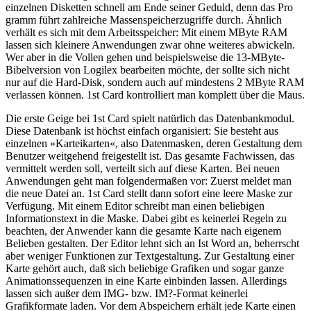
einzelnen Disketten schnell am Ende seiner Geduld, denn das Pro
gramm führt zahlreiche Massenspeicherzugriffe durch. Ähnlich
verhält es sich mit dem Arbeitsspeicher: Mit einem MByte RAM
lassen sich kleinere Anwendungen zwar ohne weiteres abwickeln.
Wer aber in die Vollen gehen und beispielsweise die 13-MByte-
Bibelversion von Logilex bearbeiten möchte, der sollte sich nicht
nur auf die Hard-Disk, sondern auch auf mindestens 2 MByte RAM
verlassen können. 1st Card kontrolliert man komplett über die Maus.
Die erste Geige bei 1st Card spielt natürlich das Datenbankmodul.
Diese Datenbank ist höchst einfach organisiert: Sie besteht aus
einzelnen »Karteikarten«, also Datenmasken, deren Gestaltung dem
Benutzer weitgehend freigestellt ist. Das gesamte Fachwissen, das
vermittelt werden soll, verteilt sich auf diese Karten. Bei neuen
Anwendungen geht man folgendermaßen vor: Zuerst meldet man
die neue Datei an. 1st Card stellt dann sofort eine leere Maske zur
Verfügung. Mit einem Editor schreibt man einen beliebigen
Informationstext in die Maske. Dabei gibt es keinerlei Regeln zu
beachten, der Anwender kann die gesamte Karte nach eigenem
Belieben gestalten. Der Editor lehnt sich an Ist Word an, beherrscht
aber weniger Funktionen zur Textgestaltung. Zur Gestaltung einer
Karte gehört auch, daß sich beliebige Grafiken und sogar ganze
Animationssequenzen in eine Karte einbinden lassen. Allerdings
lassen sich außer dem IMG- bzw. IM?-Format keinerlei
Grafikformate laden. Vor dem Abspeichern erhält jede Karte einen