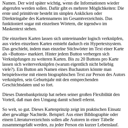
Namen. Der wird später wichtig, wenn die Informationen wieder
abgerufen werden sollen. Dafür gibt es mehrere Möglichkeiten: Die
erste und primitivste besteht im simplen Anklicken oder
Direkteingabe des Kartennamens im Gesamtverzeichnis. Das
funktioniert sogar mit einzelnen Wörtern, die irgendwo im
Maskentext stehen.
Die einzelnen Karten lassen sich untereinander logisch verknüpfen,
aus vielen einzelnen Karten entsteht dadurch ein Hypertextsystem.
Das geschieht, indem man einzelne Stichwörter im Text einer Karte
als »Buttons« markiert. Hinter jedem Button verbergen sich
Verknüpfungen zu weiteren Karten. Bis zu 20 Buttons pro Karte
lassen sich weiterverknüpfen (warum eigentlich nicht beliebig
viele?). Ein Button am Namen eines Buchautors könnte man
beispielsweise mit einem biographischen Text zur Person des Autors
verknüpfen, sein Geburtsjahr mit den entsprechenden
Geschichtsdaten und so fort.
Dieses Datenbankprinzip hat neben seiner großen Flexibilität den
Vorteil, daß man den Umgang damit schnell erlernt.
So weit, so gut. Dieses Kartenprinzip zeigt im praktischen Einsatz
aber gewaltige Nachteile. Beispiel: Aus einer Bibliographie oder
einem Literaturverzeichnis sollen alle Autoren in einer Täbelle
zusammengefaßt werden, zu jeder Person ein kurzer Lebenslauf.