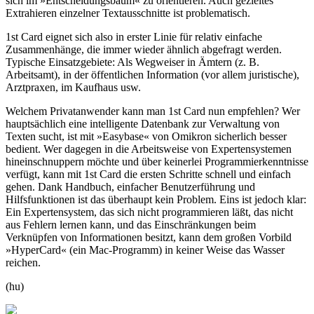
sich im »Entscheidungsbaum« zu orientieren. Auch gezieltes
Extrahieren einzelner Textausschnitte ist problematisch.
1st Card eignet sich also in erster Linie für relativ einfache
Zusammenhänge, die immer wieder ähnlich abgefragt werden.
Typische Einsatzgebiete: Als Wegweiser in Ämtern (z. B.
Arbeitsamt), in der öffentlichen Information (vor allem juristische),
Arztpraxen, im Kaufhaus usw.
Welchem Privatanwender kann man 1st Card nun empfehlen? Wer
hauptsächlich eine intelligente Datenbank zur Verwaltung von
Texten sucht, ist mit »Easybase« von Omikron sicherlich besser
bedient. Wer dagegen in die Arbeitsweise von Expertensystemen
hineinschnuppern möchte und über keinerlei Programmierkenntnisse
verfügt, kann mit 1st Card die ersten Schritte schnell und einfach
gehen. Dank Handbuch, einfacher Benutzerführung und
Hilfsfunktionen ist das überhaupt kein Problem. Eins ist jedoch klar:
Ein Expertensystem, das sich nicht programmieren läßt, das nicht
aus Fehlern lernen kann, und das Einschränkungen beim
Verknüpfen von Informationen besitzt, kann dem großen Vorbild
»HyperCard« (ein Mac-Programm) in keiner Weise das Wasser
reichen.
(hu)