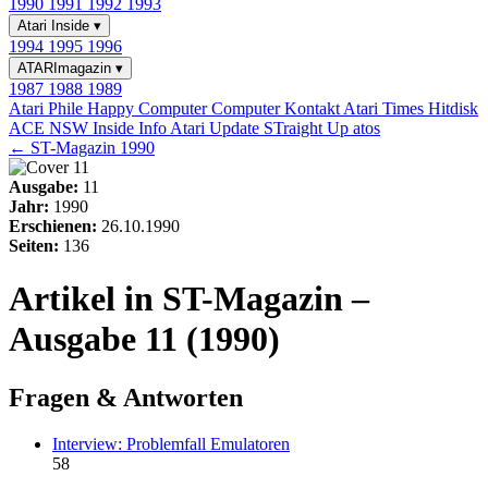
1990
1991
1992
1993
Atari Inside
▾
1994
1995
1996
ATARImagazin
▾
1987
1988
1989
Atari Phile
Happy Computer
Computer Kontakt
Atari Times
Hitdisk
ACE NSW Inside Info
Atari Update
STraight Up
atos
← ST-Magazin 1990
Ausgabe:
11
Jahr:
1990
Erschienen:
26.10.1990
Seiten:
136
Artikel in ST-Magazin –
Ausgabe 11 (1990)
Fragen & Antworten
Interview: Problemfall Emulatoren
58