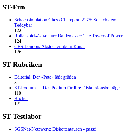
ST-Fun
Schachsimulation Chess Champion 2175: Schach dem
Teddybär
122
Rollenspiel-Adventure Battlemaster: The Tower of Power
124
CES London: Abstecher übern Kanal
126
ST-Rubriken
Editorial: Der »Pate« läßt grüßen
3
ST-Podium — Das Podium für Ihre Diskussionsbeiträge
118
Bücher
121
ST-Testlabor
SGSNet-Netzwerk: Diskettentausch - passé