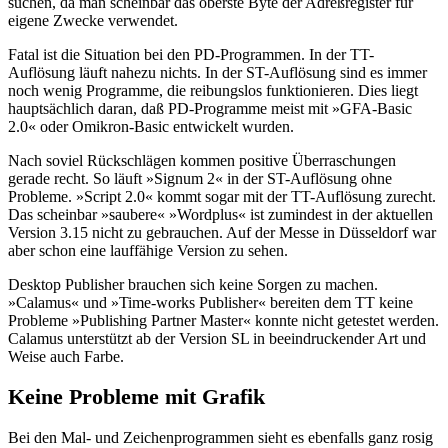
suchen, da man scheinbar das oberste Byte der Adreßregister für
eigene Zwecke verwendet.
Fatal ist die Situation bei den PD-Programmen. In der TT-
Auflösung läuft nahezu nichts. In der ST-Auflösung sind es immer
noch wenig Programme, die reibungslos funktionieren. Dies liegt
hauptsächlich daran, daß PD-Programme meist mit »GFA-Basic
2.0« oder Omikron-Basic entwickelt wurden.
Nach soviel Rückschlägen kommen positive Überraschungen
gerade recht. So läuft »Signum 2« in der ST-Auflösung ohne
Probleme. »Script 2.0« kommt sogar mit der TT-Auflösung zurecht.
Das scheinbar »saubere« »Wordplus« ist zumindest in der aktuellen
Version 3.15 nicht zu gebrauchen. Auf der Messe in Düsseldorf war
aber schon eine lauffähige Version zu sehen.
Desktop Publisher brauchen sich keine Sorgen zu machen.
»Calamus« und »Time-works Publisher« bereiten dem TT keine
Probleme »Publishing Partner Master« konnte nicht getestet werden.
Calamus unterstützt ab der Version SL in beeindruckender Art und
Weise auch Farbe.
Keine Probleme mit Grafik
Bei den Mal- und Zeichenprogrammen sieht es ebenfalls ganz rosig