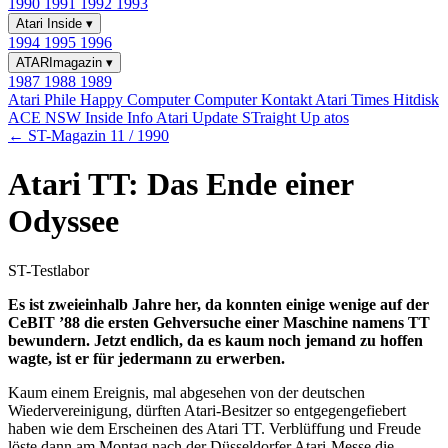
1990
1991
1992
1993
Atari Inside
▾
1994
1995
1996
ATARImagazin
▾
1987
1988
1989
Atari Phile
Happy Computer
Computer Kontakt
Atari Times
Hitdisk
ACE NSW Inside Info
Atari Update
STraight Up
atos
← ST-Magazin 11 / 1990
Atari TT: Das Ende einer
Odyssee
ST-Testlabor
Es ist zweieinhalb Jahre her, da konnten einige wenige auf der
CeBIT ’88 die ersten Gehversuche einer Maschine namens TT
bewundern. Jetzt endlich, da es kaum noch jemand zu hoffen
wagte, ist er für jedermann zu erwerben.
Kaum einem Ereignis, mal abgesehen von der deutschen
Wiedervereinigung, dürften Atari-Besitzer so entgegengefiebert
haben wie dem Erscheinen des Atari TT. Verblüffung und Freude
löste dann am Montag nach der Düsseldorfer Atari-Messe die