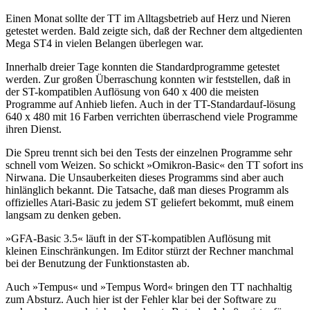
Einen Monat sollte der TT im Alltagsbetrieb auf Herz und Nieren
getestet werden. Bald zeigte sich, daß der Rechner dem altgedienten
Mega ST4 in vielen Belangen überlegen war.
Innerhalb dreier Tage konnten die Standardprogramme getestet
werden. Zur großen Überraschung konnten wir feststellen, daß in
der ST-kompatiblen Auflösung von 640 x 400 die meisten
Programme auf Anhieb liefen. Auch in der TT-Standardauf-lösung
640 x 480 mit 16 Farben verrichten überraschend viele Programme
ihren Dienst.
Die Spreu trennt sich bei den Tests der einzelnen Programme sehr
schnell vom Weizen. So schickt »Omikron-Basic« den TT sofort ins
Nirwana. Die Unsauberkeiten dieses Programms sind aber auch
hinlänglich bekannt. Die Tatsache, daß man dieses Programm als
offizielles Atari-Basic zu jedem ST geliefert bekommt, muß einem
langsam zu denken geben.
»GFA-Basic 3.5« läuft in der ST-kompatiblen Auflösung mit
kleinen Einschränkungen. Im Editor stürzt der Rechner manchmal
bei der Benutzung der Funktionstasten ab.
Auch »Tempus« und »Tempus Word« bringen den TT nachhaltig
zum Absturz. Auch hier ist der Fehler klar bei der Software zu