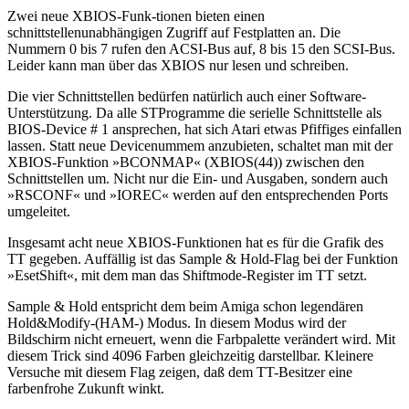
Zwei neue XBIOS-Funk-tionen bieten einen
schnittstellenunabhängigen Zugriff auf Festplatten an. Die
Nummern 0 bis 7 rufen den ACSI-Bus auf, 8 bis 15 den SCSI-Bus.
Leider kann man über das XBIOS nur lesen und schreiben.
Die vier Schnittstellen bedürfen natürlich auch einer Software-
Unterstützung. Da alle STProgramme die serielle Schnittstelle als
BIOS-Device # 1 ansprechen, hat sich Atari etwas Pfiffiges einfallen
lassen. Statt neue Devicenummem anzubieten, schaltet man mit der
XBIOS-Funktion »BCONMAP« (XBIOS(44)) zwischen den
Schnittstellen um. Nicht nur die Ein- und Ausgaben, sondern auch
»RSCONF« und »IOREC« werden auf den entsprechenden Ports
umgeleitet.
Insgesamt acht neue XBIOS-Funktionen hat es für die Grafik des
TT gegeben. Auffällig ist das Sample & Hold-Flag bei der Funktion
»EsetShift«, mit dem man das Shiftmode-Register im TT setzt.
Sample & Hold entspricht dem beim Amiga schon legendären
Hold&Modify-(HAM-) Modus. In diesem Modus wird der
Bildschirm nicht erneuert, wenn die Farbpalette verändert wird. Mit
diesem Trick sind 4096 Farben gleichzeitig darstellbar. Kleinere
Versuche mit diesem Flag zeigen, daß dem TT-Besitzer eine
farbenfrohe Zukunft winkt.