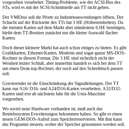
vorgesehen verarbeitet. Timing-Probleme, wie der ACSI-Bus des
STs, wird es mit der SCSI-Schnittstelle am TT nicht geben.
Der VMEbus soll die Pforte zu Industrieanwendungen öffnen. Der
Schacht auf der Rückseite des TTs hat 3 HE (Höheneinheiten). Da
die meisten Karten auf dem Markt aber mindestens 6 HE benötigen,
bleibt dem TT-Besitzer zunächst nur die kleine Auswahl flacher
Karten.
Doch dieser kleinere Markt hat auch schon einiges zu bieten. Es gibt
Grafikkarten, Ethemet-Karten, Modems und sogar ganze MS-DOS-
Rechner in diesem Format. Die 3 HE sind sicherlich nicht der
Weisheit letzter Schluß, aber immerhin handelt es sich bei dem TT
um einen Desk-top-Rechner, der noch auf den Schreibtisch passen
soll.
Gravierender ist die Einschränkung der Signalleitungen. Der TT
kann nur A16/ D16- und A24/D16-Karten verarbeiten. A32/D32-
Karten sind erst ab nächstem Jahr für die Unix-Maschine
vorgesehen.
Wo soviel neue Hardware vorhanden ist, muß auch das
Betriebssystem Erweiterungen bekommen haben. So gibt es einen
neuen GEM-DOS-Aufruf zum Speicherreservieren. Mit ihm kann
das Programm steuern, woher der Speicher genommen werden soll.