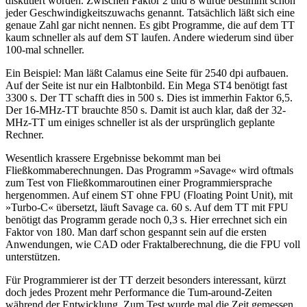
diskutiert worden. Zwischen Faktor 2 und 8 wurde bestimmt schon
jeder Geschwindigkeitszuwachs genannt. Tatsächlich läßt sich eine
genaue Zahl gar nicht nennen. Es gibt Programme, die auf dem TT
kaum schneller als auf dem ST laufen. Andere wiederum sind über
100-mal schneller.
Ein Beispiel: Man läßt Calamus eine Seite für 2540 dpi aufbauen.
Auf der Seite ist nur ein Halbtonbild. Ein Mega ST4 benötigt fast
3300 s. Der TT schafft dies in 500 s. Dies ist immerhin Faktor 6,5.
Der 16-MHz-TT brauchte 850 s. Damit ist auch klar, daß der 32-
MHz-TT um einiges schneller ist als der ursprünglich geplante
Rechner.
Wesentlich krassere Ergebnisse bekommt man bei
Fließkommaberechnungen. Das Programm »Savage« wird oftmals
zum Test von Fließkommaroutinen einer Programmiersprache
hergenommen. Auf einem ST ohne FPU (Floating Point Unit), mit
»Turbo-C« übersetzt, läuft Savage ca. 60 s. Auf dem TT mit FPU
benötigt das Programm gerade noch 0,3 s. Hier errechnet sich ein
Faktor von 180. Man darf schon gespannt sein auf die ersten
Anwendungen, wie CAD oder Fraktalberechnung, die die FPU voll
unterstützen.
Für Programmierer ist der TT derzeit besonders interessant, kürzt
doch jedes Prozent mehr Performance die Tum-around-Zeiten
während der Entwicklung. Zum Test wurde mal die Zeit gemessen,