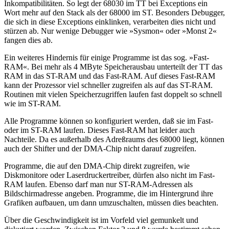
Inkompatibilitäten. So legt der 68030 im TT bei Exceptions ein
Wort mehr auf den Stack als der 68000 im ST. Besonders Debugger,
die sich in diese Exceptions einklinken, verarbeiten dies nicht und
stürzen ab. Nur wenige Debugger wie »Sysmon« oder »Monst 2«
fangen dies ab.
Ein weiteres Hindernis für einige Programme ist das sog. »Fast-
RAM«. Bei mehr als 4 MByte Speicherausbau unterteilt der TT das
RAM in das ST-RAM und das Fast-RAM. Auf dieses Fast-RAM
kann der Prozessor viel schneller zugreifen als auf das ST-RAM.
Routinen mit vielen Speicherzugriffen laufen fast doppelt so schnell
wie im ST-RAM.
Alle Programme können so konfiguriert werden, daß sie im Fast-
oder im ST-RAM laufen. Dieses Fast-RAM hat leider auch
Nachteile. Da es außerhalb des Adreßraums des 68000 liegt, können
auch der Shifter und der DMA-Chip nicht darauf zugreifen.
Programme, die auf den DMA-Chip direkt zugreifen, wie
Diskmonitore oder Laserdruckertreiber, dürfen also nicht im Fast-
RAM laufen. Ebenso darf man nur ST-RAM-Adressen als
Bildschirmadresse angeben. Programme, die im Hintergrund ihre
Grafiken aufbauen, um dann umzuschalten, müssen dies beachten.
Über die Geschwindigkeit ist im Vorfeld viel gemunkelt und