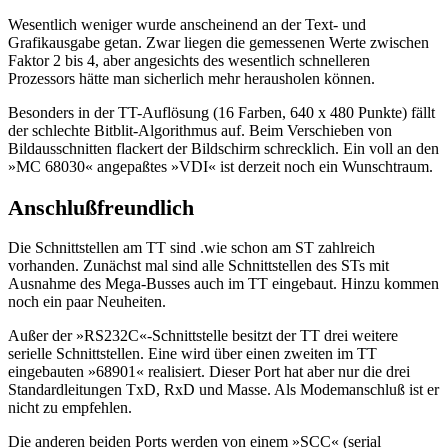
Wesentlich weniger wurde anscheinend an der Text- und
Grafikausgabe getan. Zwar liegen die gemessenen Werte zwischen
Faktor 2 bis 4, aber angesichts des wesentlich schnelleren
Prozessors hätte man sicherlich mehr herausholen können.
Besonders in der TT-Auflösung (16 Farben, 640 x 480 Punkte) fällt
der schlechte Bitblit-Algorithmus auf. Beim Verschieben von
Bildausschnitten flackert der Bildschirm schrecklich. Ein voll an den
»MC 68030« angepaßtes »VDI« ist derzeit noch ein Wunschtraum.
Anschlußfreundlich
Die Schnittstellen am TT sind .wie schon am ST zahlreich
vorhanden. Zunächst mal sind alle Schnittstellen des STs mit
Ausnahme des Mega-Busses auch im TT eingebaut. Hinzu kommen
noch ein paar Neuheiten.
Außer der »RS232C«-Schnittstelle besitzt der TT drei weitere
serielle Schnittstellen. Eine wird über einen zweiten im TT
eingebauten »68901« realisiert. Dieser Port hat aber nur die drei
Standardleitungen TxD, RxD und Masse. Als Modemanschluß ist er
nicht zu empfehlen.
Die anderen beiden Ports werden von einem »SCC« (serial