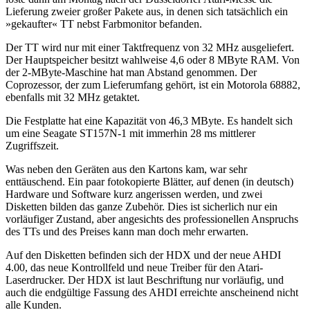
Lieferung zweier großer Pakete aus, in denen sich tatsächlich ein
»gekaufter« TT nebst Farbmonitor befanden.
Der TT wird nur mit einer Taktfrequenz von 32 MHz ausgeliefert.
Der Hauptspeicher besitzt wahlweise 4,6 oder 8 MByte RAM. Von
der 2-MByte-Maschine hat man Abstand genommen. Der
Coprozessor, der zum Lieferumfang gehört, ist ein Motorola 68882,
ebenfalls mit 32 MHz getaktet.
Die Festplatte hat eine Kapazität von 46,3 MByte. Es handelt sich
um eine Seagate ST157N-1 mit immerhin 28 ms mittlerer
Zugriffszeit.
Was neben den Geräten aus den Kartons kam, war sehr
enttäuschend. Ein paar fotokopierte Blätter, auf denen (in deutsch)
Hardware und Software kurz angerissen werden, und zwei
Disketten bilden das ganze Zubehör. Dies ist sicherlich nur ein
vorläufiger Zustand, aber angesichts des professionellen Anspruchs
des TTs und des Preises kann man doch mehr erwarten.
Auf den Disketten befinden sich der HDX und der neue AHDI
4.00, das neue Kontrollfeld und neue Treiber für den Atari-
Laserdrucker. Der HDX ist laut Beschriftung nur vorläufig, und
auch die endgültige Fassung des AHDI erreichte anscheinend nicht
alle Kunden.