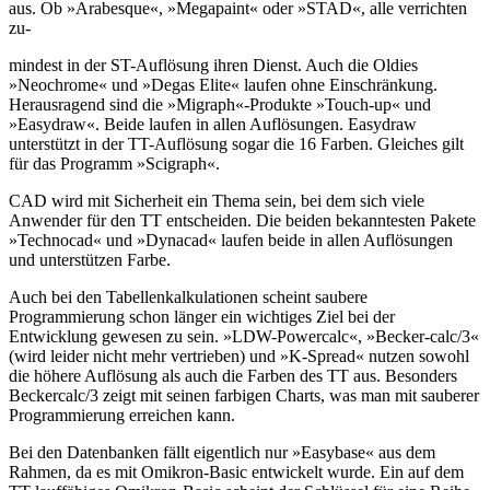
aus. Ob »Arabesque«, »Megapaint« oder »STAD«, alle verrichten
zu-
mindest in der ST-Auflösung ihren Dienst. Auch die Oldies
»Neochrome« und »Degas Elite« laufen ohne Einschränkung.
Herausragend sind die »Migraph«-Produkte »Touch-up« und
»Easydraw«. Beide laufen in allen Auflösungen. Easydraw
unterstützt in der TT-Auflösung sogar die 16 Farben. Gleiches gilt
für das Programm »Scigraph«.
CAD wird mit Sicherheit ein Thema sein, bei dem sich viele
Anwender für den TT entscheiden. Die beiden bekanntesten Pakete
»Technocad« und »Dynacad« laufen beide in allen Auflösungen
und unterstützen Farbe.
Auch bei den Tabellenkalkulationen scheint saubere
Programmierung schon länger ein wichtiges Ziel bei der
Entwicklung gewesen zu sein. »LDW-Powercalc«, »Becker-calc/3«
(wird leider nicht mehr vertrieben) und »K-Spread« nutzen sowohl
die höhere Auflösung als auch die Farben des TT aus. Besonders
Beckercalc/3 zeigt mit seinen farbigen Charts, was man mit sauberer
Programmierung erreichen kann.
Bei den Datenbanken fällt eigentlich nur »Easybase« aus dem
Rahmen, da es mit Omikron-Basic entwickelt wurde. Ein auf dem