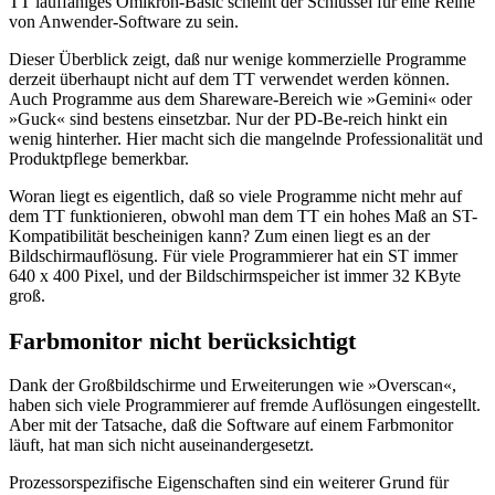
TT lauffähiges Omikron-Basic scheint der Schlüssel für eine Reihe
von Anwender-Software zu sein.
Dieser Überblick zeigt, daß nur wenige kommerzielle Programme
derzeit überhaupt nicht auf dem TT verwendet werden können.
Auch Programme aus dem Shareware-Bereich wie »Gemini« oder
»Guck« sind bestens einsetzbar. Nur der PD-Be-reich hinkt ein
wenig hinterher. Hier macht sich die mangelnde Professionalität und
Produktpflege bemerkbar.
Woran liegt es eigentlich, daß so viele Programme nicht mehr auf
dem TT funktionieren, obwohl man dem TT ein hohes Maß an ST-
Kompatibilität bescheinigen kann? Zum einen liegt es an der
Bildschirmauflösung. Für viele Programmierer hat ein ST immer
640 x 400 Pixel, und der Bildschirmspeicher ist immer 32 KByte
groß.
Farbmonitor nicht berücksichtigt
Dank der Großbildschirme und Erweiterungen wie »Overscan«,
haben sich viele Programmierer auf fremde Auflösungen eingestellt.
Aber mit der Tatsache, daß die Software auf einem Farbmonitor
läuft, hat man sich nicht auseinandergesetzt.
Prozessorspezifische Eigenschaften sind ein weiterer Grund für