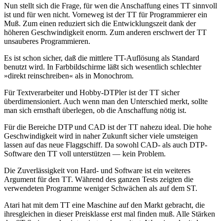
Nun stellt sich die Frage, für wen die Anschaffung eines TT sinnvoll
ist und für wen nicht. Vorneweg ist der TT für Programmierer ein
Muß. Zum einen reduziert sich die Entwicklungszeit dank der
höheren Geschwindigkeit enorm. Zum anderen erschwert der TT
unsauberes Programmieren.
Es ist schon sicher, daß die mittlere TT-Auflösung als Standard
benutzt wird. In Farbbildschirme läßt sich wesentlich schlechter
»direkt reinschreiben« als in Monochrom.
Für Textverarbeiter und Hobby-DTPler ist der TT sicher
überdimensioniert. Auch wenn man den Unterschied merkt, sollte
man sich ernsthaft überlegen, ob die Anschaffung nötig ist.
Für die Bereiche DTP und CAD ist der TT nahezu ideal. Die hohe
Geschwindigkeit wird in naher Zukunft sicher viele umsteigen
lassen auf das neue Flaggschiff. Da sowohl CAD- als auch DTP-
Software den TT voll unterstützen — kein Problem.
Die Zuverlässigkeit von Hard- und Software ist ein weiteres
Argument für den TT. Während des ganzen Tests zeigten die
verwendeten Programme weniger Schwächen als auf dem ST.
Atari hat mit dem TT eine Maschine auf den Markt gebracht, die
ihresgleichen in dieser Preisklasse erst mal finden muß. Alle Stärken