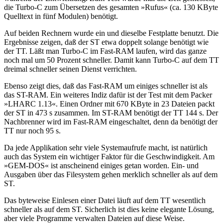
die Turbo-C zum Übersetzen des gesamten »Rufus« (ca. 130 KByte
Quelltext in fünf Modulen) benötigt.
Auf beiden Rechnern wurde ein und dieselbe Festplatte benutzt. Die
Ergebnisse zeigen, daß der ST etwa doppelt solange benötigt wie
der TT. Läßt man Turbo-C im Fast-RAM laufen, wird das ganze
noch mal um 50 Prozent schneller. Damit kann Turbo-C auf dem TT
dreimal schneller seinen Dienst verrichten.
Ebenso zeigt dies, daß das Fast-RAM um einiges schneller ist als
das ST-RAM. Ein weiteres Indiz dafür ist der Test mit dem Packer
»LHARC 1.13«. Einen Ordner mit 670 KByte in 23 Dateien packt
der ST in 473 s zusammen. Im ST-RAM benötigt der TT 144 s. Der
Nachbrenner wird im Fast-RAM eingeschaltet, denn da benötigt der
TT nur noch 95 s.
Da jede Applikation sehr viele Systemaufrufe macht, ist natürlich
auch das System ein wichtiger Faktor für die Geschwindigkeit. Am
»GEM-DOS« ist anscheinend einiges getan worden. Ein- und
Ausgaben über das Filesystem gehen merklich schneller als auf dem
ST.
Das byteweise Einlesen einer Datei läuft auf dem TT wesentlich
schneller als auf dem ST. Sicherlich ist dies keine elegante Lösung,
aber viele Programme verwalten Dateien auf diese Weise.