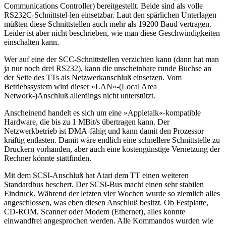
Communications Controller) bereitgestellt. Beide sind als volle
RS232C-Schnittstel-len einsetzbar. Laut den spärlichen Unterlagen
müßten diese Schnittstellen auch mehr als 19200 Baud vertragen.
Leider ist aber nicht beschrieben, wie man diese Geschwindigkeiten
einschalten kann.
Wer auf eine der SCC-Schnittstellen verzichten kann (dann hat man
ja nur noch drei RS232), kann die unscheinbare runde Buchse an
der Seite des TTs als Netzwerkanschluß einsetzen. Vom
Betriebssystem wird dieser »LAN«-(Local Area
Network-)Anschluß allerdings nicht unterstützt.
Anscheinend handelt es sich um eine »Appletalk«-kompatible
Hardware, die bis zu 1 MBit/s übertragen kann. Der
Netzwerkbetrieb ist DMA-fähig und kann damit den Prozessor
kräftig entlasten. Damit wäre endlich eine schnellere Schnittstelle zu
Druckern vorhanden, aber auch eine kostengünstige Vernetzung der
Rechner könnte stattfinden.
Mit dem SCSI-Anschluß hat Atari dem TT einen weiteren
Standardbus beschert. Der SCSI-Bus macht einen sehr stabilen
Eindruck. Während der letzten vier Wochen wurde so ziemlich alles
angeschlossen, was eben diesen Anschluß besitzt. Ob Festplatte,
CD-ROM, Scanner oder Modem (Ethernet), alles konnte
einwandfrei angesprochen werden. Alle Kommandos wurden wie