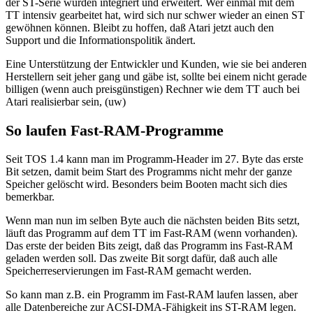
der ST-Serie wurden integriert und erweitert. Wer einmal mit dem
TT intensiv gearbeitet hat, wird sich nur schwer wieder an einen ST
gewöhnen können. Bleibt zu hoffen, daß Atari jetzt auch den
Support und die Informationspolitik ändert.
Eine Unterstützung der Entwickler und Kunden, wie sie bei anderen
Herstellern seit jeher gang und gäbe ist, sollte bei einem nicht gerade
billigen (wenn auch preisgünstigen) Rechner wie dem TT auch bei
Atari realisierbar sein, (uw)
So laufen Fast-RAM-Programme
Seit TOS 1.4 kann man im Programm-Header im 27. Byte das erste
Bit setzen, damit beim Start des Programms nicht mehr der ganze
Speicher gelöscht wird. Besonders beim Booten macht sich dies
bemerkbar.
Wenn man nun im selben Byte auch die nächsten beiden Bits setzt,
läuft das Programm auf dem TT im Fast-RAM (wenn vorhanden).
Das erste der beiden Bits zeigt, daß das Programm ins Fast-RAM
geladen werden soll. Das zweite Bit sorgt dafür, daß auch alle
Speicherreservierungen im Fast-RAM gemacht werden.
So kann man z.B. ein Programm im Fast-RAM laufen lassen, aber
alle Datenbereiche zur ACSI-DMA-Fähigkeit ins ST-RAM legen.