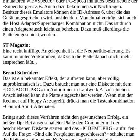
Emulatoren wie »Spectre« oder PC-Speed minutiös beschrieben: der
»Supercharger« z.B. Auch dazu bekommen wir Nachfragen.
Besitzer dieses Emulators können die ID-Adresse 6, über die das
Gerät angesprochen wird, ausblenden. Manchmal verträgt sich auch
die Host-Adapter/Supercharger-Kombination nicht. Das ist durch
einen Adaptertausch leicht zu beheben. Dazu muß allerdings die
Platte eingeschickt werden.
ST-Magazin:
Eine recht knifflige Angelegenheit ist die Neupartitio-nierung. Es
kann mitunter Vorkommen, daß sich die Platte danach nicht mehr
ansprechen läßt...
Bernd Schröder:
Das ist ein bekannter Effekt, der auftreten kann, aber völlig
unproblematisch ist. Dazu braucht man nur eine Diskette mit dem
»ICD-BOOT.PRG« im Autoordner in Laufwerk A: zu schieben.
Anschließend kann die Platte eingeschaltet werden. Wenn nun der
Rechner auf Floppy A: zugreift, drückt man die Tastenkombination
»Control-Shi ft-Altemate«.
Bringt auch dieses Verfahren nicht den gewünschten Erfolg, ein
heißer Tip: Bei ausgeschalteter Platte den Computer mit der
beschriebenen Diskette starten und das »ICDFMT.PRG« aufru-fen.
Auf die Frage: »Sind alle Festplatten angeschlossen?« schaltet man
die Platte ein, führt einen Re-Scan aus und kann mit der