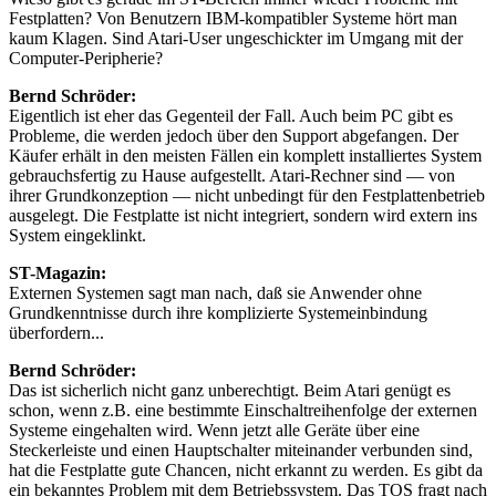
Festplatten? Von Benutzern IBM-kompatibler Systeme hört man
kaum Klagen. Sind Atari-User ungeschickter im Umgang mit der
Computer-Peripherie?
Bernd Schröder:
Eigentlich ist eher das Gegenteil der Fall. Auch beim PC gibt es
Probleme, die werden jedoch über den Support abgefangen. Der
Käufer erhält in den meisten Fällen ein komplett installiertes System
gebrauchsfertig zu Hause aufgestellt. Atari-Rechner sind — von
ihrer Grundkonzeption — nicht unbedingt für den Festplattenbetrieb
ausgelegt. Die Festplatte ist nicht integriert, sondern wird extern ins
System eingeklinkt.
ST-Magazin:
Externen Systemen sagt man nach, daß sie Anwender ohne
Grundkenntnisse durch ihre komplizierte Systemeinbindung
überfordern...
Bernd Schröder:
Das ist sicherlich nicht ganz unberechtigt. Beim Atari genügt es
schon, wenn z.B. eine bestimmte Einschaltreihenfolge der externen
Systeme eingehalten wird. Wenn jetzt alle Geräte über eine
Steckerleiste und einen Hauptschalter miteinander verbunden sind,
hat die Festplatte gute Chancen, nicht erkannt zu werden. Es gibt da
ein bekanntes Problem mit dem Betriebssystem. Das TOS fragt nach