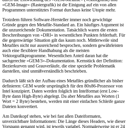
»GEM-Image« (Rastergrafik) ist die Einigung auf ein von allen
Programmen unterstütztes Format durchaus keine Utopie mehr.
Trotzdem führen Software-Hersteller immer noch gewichtige
Gründe gegen den Metafile-Standard an. Ein häufiges Argument ist
die unzureichende Dokumentation. Tatsächlich waren die ersten
Beschreibungen von »DRI« in wesentlichen Punkten fehlerhaft. Für
die gegenwärtige Situation gilt das kaum noch. Mittlerweile sind
Metafiles nicht nur ausreichend besprochen, sondern gewährleisten
auch eine flexiblere Handhabung als die meisten
Vektorgrafikprogramme. Wesentlichen Anteil daran hat die
sachgerechte »GEM/3«-Dokumentation. Kernstück der Definition:
Bezierkurven und Grauverläufe, die eine spezielle Problematik
darstellen, sind unmißverständlich beschrieben.
Dadurch läßt sich der Aufbau eines Metafiles gründlicher als bisher
definieren: GEM wurde ursprünglich für den 80x86-Prozessor von
Intel konzipiert. Daten werden folglich im Intelformat (erst Low-
Byte dann High-Byte) abgelegt. Da aber Metafiles aus Worten (1
Wort = 2 Byte) bestehen, werden mit einer einfachen Schleife ganze
Dateien konvertiert.
Am Dateikopf stehen, wie bei fast allen Dateiformaten,
unverzichtbare Informationen: Die Länge dieses Headers, wie dieser
Vorspann genannt wird, ist jeweils variabel. Normalerweise ist er 24