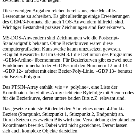
zwischen 0 und 32768 liegen.
Diese wenigen Angaben reichen bereits aus, eine Metafile-
Leseroutine zu schreiben. Es gibt allerdings einige Erweiterungen
des GEM/3-Formats, die auch TOS-Anwendern hilfreich sind.
Wichtiger Bestandteil präziser Zeichnungen sind Bezierkurven.
MS-DOS-Anwendern sind Zeichnungen wie die Postscript-
Standardgrafik bekannt. Ohne Bezierkurven wären diese
computergrafischen Kunstwerke kaum umzusetzen gewesen.
»Digital Research« hat im GEM 3.1 die Definition des Programms
»GEM-Artline« übernommen. Für Bezierkurven gibt es zwei neue
Funktionen innerhalb der »GDPs« mit den Nummern 12 und 13.
»GDP 12« arbeitet mit einer Bezier-Poly-Linie. »GDP 13« benutzt
ein Bezier-Polygon.
Das PTSIN-Array enthält, wie »v_polyline«, eine Liste der
Koordinaten. Im »intin«-Array steht eine Bytefolge mit Steuercodes
für die Bezierkurve, deren untere beiden Bits z.Z. relevant sind.
Das gesetzte unterste Bit deutet den Start eines neuen 4-Punkt-
Beziers (Startpunkt, Stützpunkt 1, Stützpunkt 2, Endpunkt) an.
Durch Setzen des zweiten Bits wird eine Verschiebung der aktuellen
Koordinaten bewirkt. Dabei wird nicht gezeichnet. Derart lassen
sich auch komplexe Objekte darstellen.