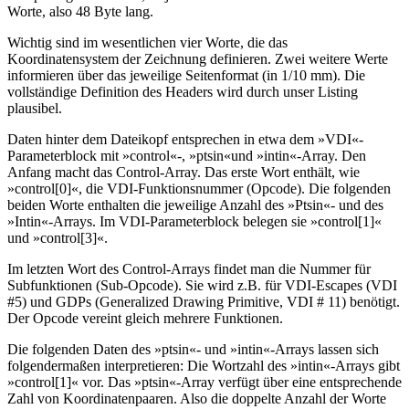
Worte, also 48 Byte lang.
Wichtig sind im wesentlichen vier Worte, die das
Koordinatensystem der Zeichnung definieren. Zwei weitere Werte
informieren über das jeweilige Seitenformat (in 1/10 mm). Die
vollständige Definition des Headers wird durch unser Listing
plausibel.
Daten hinter dem Dateikopf entsprechen in etwa dem »VDI«-
Parameterblock mit »control«-, »ptsin«und »intin«-Array. Den
Anfang macht das Control-Array. Das erste Wort enthält, wie
»control[0]«, die VDI-Funktionsnummer (Opcode). Die folgenden
beiden Worte enthalten die jeweilige Anzahl des »Ptsin«- und des
»Intin«-Arrays. Im VDI-Parameterblock belegen sie »control[1]«
und »control[3]«.
Im letzten Wort des Control-Arrays findet man die Nummer für
Subfunktionen (Sub-Opcode). Sie wird z.B. für VDI-Escapes (VDI
#5) und GDPs (Generalized Drawing Primitive, VDI # 11) benötigt.
Der Opcode vereint gleich mehrere Funktionen.
Die folgenden Daten des »ptsin«- und »intin«-Arrays lassen sich
folgendermaßen interpretieren: Die Wortzahl des »intin«-Arrays gibt
»control[1]« vor. Das »ptsin«-Array verfügt über eine entsprechende
Zahl von Koordinatenpaaren. Also die doppelte Anzahl der Worte