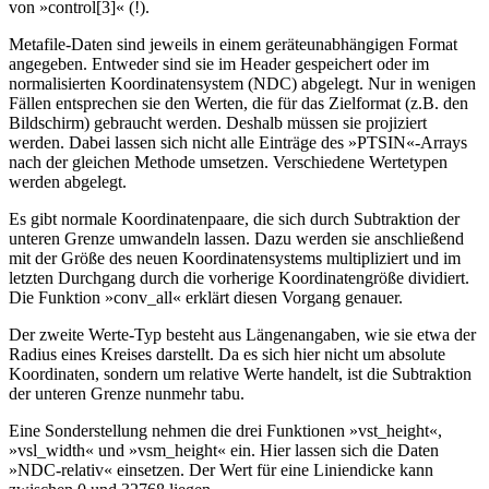
von »control[3]« (!).
Metafile-Daten sind jeweils in einem geräteunabhängigen Format
angegeben. Entweder sind sie im Header gespeichert oder im
normalisierten Koordinatensystem (NDC) abgelegt. Nur in wenigen
Fällen entsprechen sie den Werten, die für das Zielformat (z.B. den
Bildschirm) gebraucht werden. Deshalb müssen sie projiziert
werden. Dabei lassen sich nicht alle Einträge des »PTSIN«-Arrays
nach der gleichen Methode umsetzen. Verschiedene Wertetypen
werden abgelegt.
Es gibt normale Koordinatenpaare, die sich durch Subtraktion der
unteren Grenze umwandeln lassen. Dazu werden sie anschließend
mit der Größe des neuen Koordinatensystems multipliziert und im
letzten Durchgang durch die vorherige Koordinatengröße dividiert.
Die Funktion »conv_all« erklärt diesen Vorgang genauer.
Der zweite Werte-Typ besteht aus Längenangaben, wie sie etwa der
Radius eines Kreises darstellt. Da es sich hier nicht um absolute
Koordinaten, sondern um relative Werte handelt, ist die Subtraktion
der unteren Grenze nunmehr tabu.
Eine Sonderstellung nehmen die drei Funktionen »vst_height«,
»vsl_width« und »vsm_height« ein. Hier lassen sich die Daten
»NDC-relativ« einsetzen. Der Wert für eine Liniendicke kann