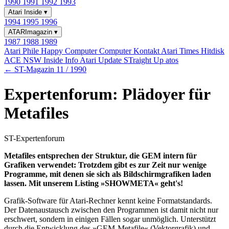
1990
1991
1992
1993
Atari Inside
▾
1994
1995
1996
ATARImagazin
▾
1987
1988
1989
Atari Phile
Happy Computer
Computer Kontakt
Atari Times
Hitdisk
ACE NSW Inside Info
Atari Update
STraight Up
atos
← ST-Magazin 11 / 1990
Expertenforum: Plädoyer für
Metafiles
ST-Expertenforum
Metafiles entsprechen der Struktur, die GEM intern für
Grafiken verwendet: Trotzdem gibt es zur Zeit nur wenige
Programme, mit denen sie sich als Bildschirmgrafiken laden
lassen. Mit unserem Listing »SHOWMETA« geht's!
Grafik-Software für Atari-Rechner kennt keine Formatstandards.
Der Datenaustausch zwischen den Programmen ist damit nicht nur
erschwert, sondern in einigen Fällen sogar unmöglich. Unterstützt
durch die Entwicklung des »GEM-Metafile« (Vektorgrafik) und