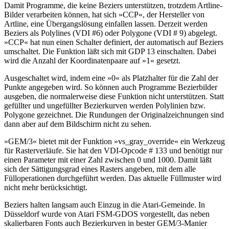
Damit Programme, die keine Beziers unterstützen, trotzdem Artline-
Bilder verarbeiten können, hat sich »CCP«, der Hersteller von
Artline, eine Übergangslösung einfallen lassen. Derzeit werden
Beziers als Polylines (VDI #6) oder Polygone (VDI # 9) abgelegt.
»CCP« hat nun einen Schalter definiert, der automatisch auf Beziers
umschaltet. Die Funktion läßt sich mit GDP 13 einschalten. Dabei
wird die Anzahl der Koordinatenpaare auf »1« gesetzt.
Ausgeschaltet wird, indem eine »0« als Platzhalter für die Zahl der
Punkte angegeben wird. So können auch Programme Bezierbilder
ausgeben, die normalerweise diese Funktion nicht unterstützen. Statt
gefüllter und ungefüllter Bezierkurven werden Polylinien bzw.
Polygone gezeichnet. Die Rundungen der Originalzeichnungen sind
dann aber auf dem Bildschirm nicht zu sehen.
»GEM/3« bietet mit der Funktion »vs_gray_override« ein Werkzeug
für Rasterverläufe. Sie hat den VDI-Opcode # 133 und benötigt nur
einen Parameter mit einer Zahl zwischen 0 und 1000. Damit läßt
sich der Sättigungsgrad eines Rasters angeben, mit dem alle
Fülloperationen durchgeführt werden. Das aktuelle Füllmuster wird
nicht mehr berücksichtigt.
Beziers halten langsam auch Einzug in die Atari-Gemeinde. In
Düsseldorf wurde von Atari FSM-GDOS vorgestellt, das neben
skalierbaren Fonts auch Bezierkurven in bester GEM/3-Manier