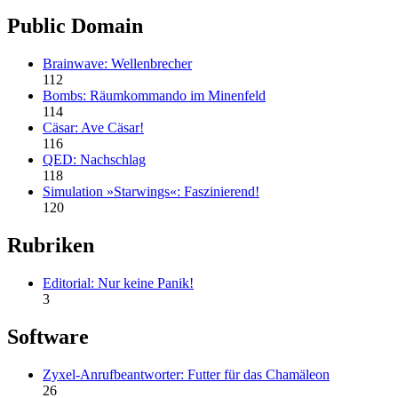
Public Domain
Brainwave: Wellenbrecher
112
Bombs: Räumkommando im Minenfeld
114
Cäsar: Ave Cäsar!
116
QED: Nachschlag
118
Simulation »Starwings«: Faszinierend!
120
Rubriken
Editorial: Nur keine Panik!
3
Software
Zyxel-Anrufbeantworter: Futter für das Chamäleon
26