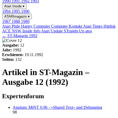
1990
1991
1992
1993
Atari Inside
▾
1994
1995
1996
ATARImagazin
▾
1987
1988
1989
Atari Phile
Happy Computer
Computer Kontakt
Atari Times
Hitdisk
ACE NSW Inside Info
Atari Update
STraight Up
atos
← ST-Magazin 1992
Ausgabe:
12
Jahr:
1992
Erschienen:
19.11.1992
Seiten:
132
Artikel in ST-Magazin –
Ausgabe 12 (1992)
Expertenforum
Atarium: MiNT 0.96 - »Shared Text« und Debugging
98