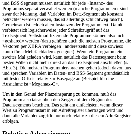
und BSS-Segment müssen natürlich für jede »Instanz« des
Programms separat verwaltet werden (manche Programmierer sind
zwar der Meinung, daß Variablen im Data-Segment als konstant
betrachtet werden müssen, das ist allerdings schlichtweg falsch).
Gemeinsam ist jedoch allen Instanzen der Programmtext. Damit
verbietet sich logischerweise jeder Schreibzugriff auf das
Textsegment. Selbstmodifizierende Programme können also nicht
»geshared« werden (dazu gehören auch die meisten Programme, die
Vektoren per XBRA verbiegen - andererseits sind diese sowieso
kaum fürs »Mehrfachladen« geeignet). Wenn ein Programm ein
zweites Mal geladen wird, kann natürlich das Datensegment beim
besten Willen nicht mehr direkt an das Textsegment anschließen (s.
Abb. 3). Die meisten Programmiersprachen gehen jedoch davon aus
und sprechen Variablen im Daten- und BSS-Segment grundsätzlich
mit festen Offsets relativ zur Basepage an (Beispiel für eine
Ausnahme ist »Megamax-C«.
Um in den Genuß der Platzeinsparung zu kommen, muß das
Programm also tatsächlich den Zeiger auf dem Beginn des
Datensegments beachten. Das geht am einfachsten, wenn dieser
Wert zu Programmstart in ein Adreßregister übertragen wird und
dann alle Variablenzugriffe nur noch relativ zu diesem Adreßregister
erfolgen.
Relative Adressierung