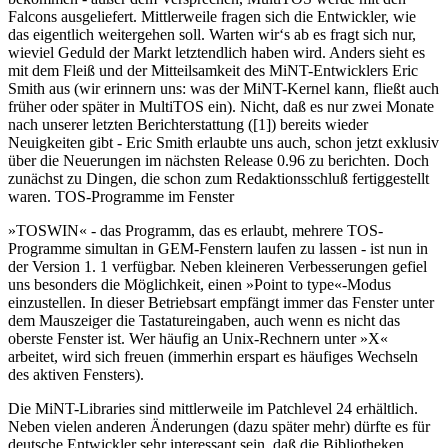
Falcons ausgeliefert. Mittlerweile fragen sich die Entwickler, wie
das eigentlich weitergehen soll. Warten wir‘s ab es fragt sich nur,
wieviel Geduld der Markt letztendlich haben wird. Anders sieht es
mit dem Fleiß und der Mitteilsamkeit des MiNT-Entwicklers Eric
Smith aus (wir erinnern uns: was der MiNT-Kernel kann, fließt auch
früher oder später in MultiTOS ein). Nicht, daß es nur zwei Monate
nach unserer letzten Berichterstattung ([1]) bereits wieder
Neuigkeiten gibt - Eric Smith erlaubte uns auch, schon jetzt exklusiv
über die Neuerungen im nächsten Release 0.96 zu berichten. Doch
zunächst zu Dingen, die schon zum Redaktionsschluß fertiggestellt
waren. TOS-Programme im Fenster
»TOSWIN« - das Programm, das es erlaubt, mehrere TOS-
Programme simultan in GEM-Fenstern laufen zu lassen - ist nun in
der Version 1. 1 verfügbar. Neben kleineren Verbesserungen gefiel
uns besonders die Möglichkeit, einen »Point to type«-Modus
einzustellen. In dieser Betriebsart empfängt immer das Fenster unter
dem Mauszeiger die Tastatureingaben, auch wenn es nicht das
oberste Fenster ist. Wer häufig an Unix-Rechnern unter »X«
arbeitet, wird sich freuen (immerhin erspart es häufiges Wechseln
des aktiven Fensters).
Die MiNT-Libraries sind mittlerweile im Patchlevel 24 erhältlich.
Neben vielen anderen Änderungen (dazu später mehr) dürfte es für
deutsche Entwickler sehr interessant sein, daß die Bibliotheken