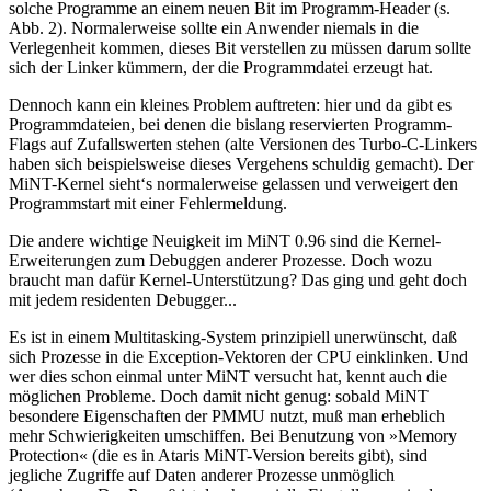
solche Programme an einem neuen Bit im Programm-Header (s.
Abb. 2). Normalerweise sollte ein Anwender niemals in die
Verlegenheit kommen, dieses Bit verstellen zu müssen darum sollte
sich der Linker kümmern, der die Programmdatei erzeugt hat.
Dennoch kann ein kleines Problem auftreten: hier und da gibt es
Programmdateien, bei denen die bislang reservierten Programm-
Flags auf Zufallswerten stehen (alte Versionen des Turbo-C-Linkers
haben sich beispielsweise dieses Vergehens schuldig gemacht). Der
MiNT-Kernel sieht‘s normalerweise gelassen und verweigert den
Programmstart mit einer Fehlermeldung.
Die andere wichtige Neuigkeit im MiNT 0.96 sind die Kernel-
Erweiterungen zum Debuggen anderer Prozesse. Doch wozu
braucht man dafür Kernel-Unterstützung? Das ging und geht doch
mit jedem residenten Debugger...
Es ist in einem Multitasking-System prinzipiell unerwünscht, daß
sich Prozesse in die Exception-Vektoren der CPU einklinken. Und
wer dies schon einmal unter MiNT versucht hat, kennt auch die
möglichen Probleme. Doch damit nicht genug: sobald MiNT
besondere Eigenschaften der PMMU nutzt, muß man erheblich
mehr Schwierigkeiten umschiffen. Bei Benutzung von »Memory
Protection« (die es in Ataris MiNT-Version bereits gibt), sind
jegliche Zugriffe auf Daten anderer Prozesse unmöglich