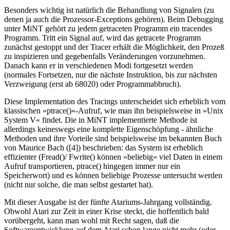
Besonders wichtig ist natürlich die Behandlung von Signalen (zu
denen ja auch die Prozessor-Exceptions gehören). Beim Debugging
unter MiNT gehört zu jedem getraceten Programm ein tracendes
Programm. Tritt ein Signal auf, wird das getracete Programm
zunächst gestoppt und der Tracer erhält die Möglichkeit, den Prozeß
zu inspizieren und gegebenfalls Veränderungen vorzunehmen.
Danach kann er in verschiedenen Modi fortgesetzt werden
(normales Fortsetzen, nur die nächste Instruktion, bis zur nächsten
Verzweigung (erst ab 68020) oder Programmabbruch).
Diese Implementation des Tracings unterscheidet sich erheblich vom
klassischen »ptrace()«-Aufruf, wie man ihn beispielsweise in »Unix
System V« findet. Die in MiNT implementierte Methode ist
allerdings keineswegs eine komplette Eigenschöpfung - ähnliche
Methoden und ihre Vorteile sind beispielsweise im bekannten Buch
von Maurice Bach ([4]) beschrieben: das System ist erheblich
effizienter (Fread()/ Fwrite() können »beliebig« viel Daten in einem
Aufruf transportieren, ptrace() hingegen immer nur ein
Speicherwort) und es können beliebige Prozesse untersucht werden
(nicht nur solche, die man selbst gestartet hat).
Mit dieser Ausgabe ist der fünfte Atariums-Jahrgang vollständig.
Obwohl Atari zur Zeit in einer Krise steckt, die hoffentlich bald
vorübergeht, kann man wohl mit Recht sagen, daß die
Softwareentwicklung auf dem Atari schon lange nicht mehr (oder