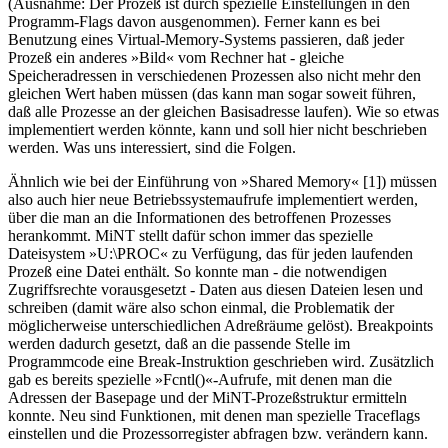
(Ausnahme: Der Prozeß ist durch spezielle Einstellungen in den
Programm-Flags davon ausgenommen). Ferner kann es bei
Benutzung eines Virtual-Memory-Systems passieren, daß jeder
Prozeß ein anderes »Bild« vom Rechner hat - gleiche
Speicheradressen in verschiedenen Prozessen also nicht mehr den
gleichen Wert haben müssen (das kann man sogar soweit führen,
daß alle Prozesse an der gleichen Basisadresse laufen). Wie so etwas
implementiert werden könnte, kann und soll hier nicht beschrieben
werden. Was uns interessiert, sind die Folgen.
Ähnlich wie bei der Einführung von »Shared Memory« [1]) müssen
also auch hier neue Betriebssystemaufrufe implementiert werden,
über die man an die Informationen des betroffenen Prozesses
herankommt. MiNT stellt dafür schon immer das spezielle
Dateisystem »U:\PROC« zu Verfügung, das für jeden laufenden
Prozeß eine Datei enthält. So konnte man - die notwendigen
Zugriffsrechte vorausgesetzt - Daten aus diesen Dateien lesen und
schreiben (damit wäre also schon einmal, die Problematik der
möglicherweise unterschiedlichen Adreßräume gelöst). Breakpoints
werden dadurch gesetzt, daß an die passende Stelle im
Programmcode eine Break-Instruktion geschrieben wird. Zusätzlich
gab es bereits spezielle »Fcntl()«-Aufrufe, mit denen man die
Adressen der Basepage und der MiNT-Prozeßstruktur ermitteln
konnte. Neu sind Funktionen, mit denen man spezielle Traceflags
einstellen und die Prozessorregister abfragen bzw. verändern kann.