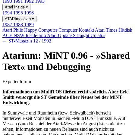
1990
1991
1992
1993
Atari Inside
▾
1994
1995
1996
ATARImagazin
▾
1987
1988
1989
Atari Phile
Happy Computer
Computer Kontakt
Atari Times
Hitdisk
ACE NSW Inside Info
Atari Update
STraight Up
atos
← ST-Magazin 12 / 1992
Atarium: MiNT 0.96 - »Shared
Text« und Debugging
Expertenforum
Informationen um MultiTOS fließen recht spärlich. Aber Eric
Smith versorgt die ST-Gemeinde über Neues bei der MiNT-
Entwicklung.
In Sunnyvale und Raunheim (bzw. Schwalbach) herrscht
mittlerweile seit Monaten in Sachen »MultiTOS« Funkstille. Auf
Messen (zum Beispiel der Atari-Messe im August) ist es nicht zu
sehen, Informationen zu neuen Releases sind auch nicht zu
bekommen - außer dem Versprechen, MultiTOS werde mit den