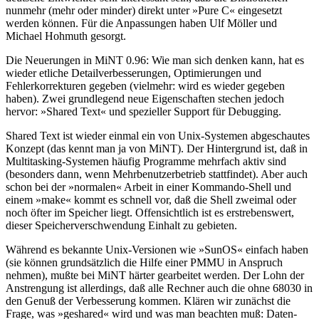
nunmehr (mehr oder minder) direkt unter »Pure C« eingesetzt
werden können. Für die Anpassungen haben Ulf Möller und
Michael Hohmuth gesorgt.
Die Neuerungen in MiNT 0.96: Wie man sich denken kann, hat es
wieder etliche Detailverbesserungen, Optimierungen und
Fehlerkorrekturen gegeben (vielmehr: wird es wieder gegeben
haben). Zwei grundlegend neue Eigenschaften stechen jedoch
hervor: »Shared Text« und spezieller Support für Debugging.
Shared Text ist wieder einmal ein von Unix-Systemen abgeschautes
Konzept (das kennt man ja von MiNT). Der Hintergrund ist, daß in
Multitasking-Systemen häufig Programme mehrfach aktiv sind
(besonders dann, wenn Mehrbenutzerbetrieb stattfindet). Aber auch
schon bei der »normalen« Arbeit in einer Kommando-Shell und
einem »make« kommt es schnell vor, daß die Shell zweimal oder
noch öfter im Speicher liegt. Offensichtlich ist es erstrebenswert,
dieser Speicherverschwendung Einhalt zu gebieten.
Während es bekannte Unix-Versionen wie »SunOS« einfach haben
(sie können grundsätzlich die Hilfe einer PMMU in Anspruch
nehmen), mußte bei MiNT härter gearbeitet werden. Der Lohn der
Anstrengung ist allerdings, daß alle Rechner auch die ohne 68030 in
den Genuß der Verbesserung kommen. Klären wir zunächst die
Frage, was »geshared« wird und was man beachten muß: Daten-