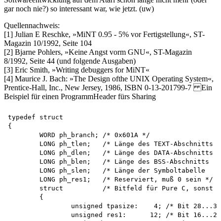
gar noch nie?) so interessant war, wie jetzt. (uw)
Quellennachweis:
[1] Julian E Reschke, »MiNT 0.95 - 5% vor Fertigstellung«, ST-
Magazin 10/1992, Seite 104
[2] Bjarne Pohlers, »Keine Angst vorm GNU«, ST-Magazin
8/1992, Seite 44 (und folgende Ausgaben)
[3] Eric Smith, »Writing debuggers for MiNT«
[4] Maurice J. Bach: »The Design ofthe UNIX Operating System«,
Prentice-Hall, Inc., New Jersey, 1986, ISBN 0-13-201799-7 Ein
Beispiel für einen ProgrammHeader fürs Sharing
typedef struct

{

	WORD ph_branch;	/* 0x601A */

	LONG ph_tlen;	/* Länge des TEXT-Abschnitts */

	LONG ph_dlen;	/* Länge des DATA-Abschnitts */

	LONG ph_blen;	/* Länge des BSS-Abschnitts  */

	LONG ph_slen;	/* Länge der Symboltabelle   */

	LONG ph_res1;	/* Reserviert, muß 0 sein */

	struct		/* Bitfeld für Pure C, sonst nachprüfen */

	{

		unsigned tpasize:    4;	/* Bit 28...31 */

		unsigned res1:      12;	/* Bit 16...27 */
