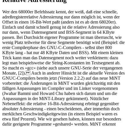
Wer den 68000er Befehlssatz kennt, der weiß, daß eine schnelle,
adreßregisterrelative Adressierung nur dann möglich ist, wenn der
Offset in einen 16-Bit-Wert paßt (anders ist es ab dem 68020er).
Einfach und damit schnell genug ist die relative Adressierung also
nur dann, wenn Datensegment und BSS-Segment in 64 KByte
passen. Bei Durchsicht eigener Programme ist man überrascht, wie
wenig Platz teilweise für diese Segmente benötigt wird (Beispiel: die
erste Compilerphase des GNU-C-Compilers - selbst über 800
KByte lang - hat nur 48 KByte Daten und BSS). Mit einem kleinen
Trick kann man das Datensegment noch weiter verkleinern: dazu
legt man beispielsweise die String-Konstanten im Textsegment ab.
So macht es »gcc« (siehe auch unsere GNU-Serie der vergangenen
Monate, [2]). Auch in anderer Hinsicht ist die aktuelle Version des
GNUC-Compilers bereits jetzt (Version 2.2.2) auf das neue MiNT
vorbereitet: die Änderungen in MiNT wurden gleichzeitig mit den
fälligen Anpassungen im Compiler und im Linker vorgenommen
(Jwahar Bammi und Howard Chu haben sich darum und um die
Anpassungen in der MiNT-Library gekümmert). Nützlicher
Nebeneffekt: die relative 16-Bit-Adressierung erbringt gegenüber
absoluter Adressierung - einen bescheidenen, aber immerhin doch
merklichen Geschwindigkeitgewinn (in einem Beispiel waren es
etwa fünf Prozent). Wie wir gesehen haben, können nur besonders
dafür geeignete Programme »geshared« werden. MiNT erkennt