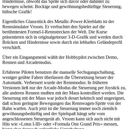
Hindernisse, obwohl das Sprite sich davor oder dahinter zu
bewegen scheint. Bockige und gewöhnungsbedürftige Steuerung,
hübsche Grafik!
Eigentliches Glanzstück des Metallic-Power-Kleeblatts ist der
Rennsimulator Vroom. Er verfrachtet den Spieler auf die
berühmtesten Formel-I-Rennstrecken der Welt. Die Kurse
präsentieren sich in originalgetreuer 3-D-Grafik und werden durch
Brücken und Hindernisse sowie durch ein lebhaftes Geländeprofil
verschärft.
Über ein Eingangsmenü wählt der Hobbypilot zwischen Demo,
Rennen und Arcademodus.
Erfahrene Piloten benutzen die manuelle Sechsgangschaltung,
weniger geübte Fahrer überlassen die Übersetzung besser der
Automatik. Verbessert wurde der Rennmodus: In früheren
Versionen ließ nur der Arcade-Modus die Steuerung per Joystick zu,
alle anderen Rennen mußten mit der Maus kontrolliert werden. Die
Steuerung mit der Maus war jedoch derart hektisch und ungeeignet,
daß schon geringste Bewegungen das Rennwagen-Sprite von der
Bahn warfen. Auch jetzt ist die Steuerung immer noch ziemlich
gewöhnungsbedürftig und der Spielspaß hängt sehr vom
angeschlossenen Steuergerät ab. Vroom kann sich auch nicht mit
Hits wie »Lotus I-III« oder »Formula One Grand Prix« messen,