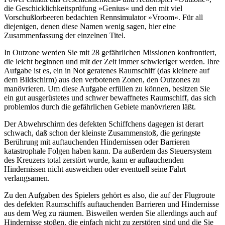
die Geschicklichkeitsprüfung »Genius« und den mit viel
Vorschußlorbeeren bedachten Rennsimulator »Vroom«. Für all
diejenigen, denen diese Namen wenig sagen, hier eine
Zusammenfassung der einzelnen Titel.
In Outzone werden Sie mit 28 gefährlichen Missionen konfrontiert,
die leicht beginnen und mit der Zeit immer schwieriger werden. Ihre
Aufgabe ist es, ein in Not geratenes Raumschiff (das kleinere auf
dem Bildschirm) aus den verbotenen Zonen, den Outzones zu
manövrieren. Um diese Aufgabe erfüllen zu können, besitzen Sie
ein gut ausgerüstetes und schwer bewaffnetes Raumschiff, das sich
problemlos durch die gefährlichen Gebiete manövrieren läßt.
Der Abwehrschirm des defekten Schiffchens dagegen ist derart
schwach, daß schon der kleinste Zusammenstoß, die geringste
Berührung mit auftauchenden Hindernissen oder Barrieren
katastrophale Folgen haben kann. Da außerdem das Steuersystem
des Kreuzers total zerstört wurde, kann er auftauchenden
Hindernissen nicht ausweichen oder eventuell seine Fahrt
verlangsamen.
Zu den Aufgaben des Spielers gehört es also, die auf der Flugroute
des defekten Raumschiffs auftauchenden Barrieren und Hindernisse
aus dem Weg zu räumen. Bisweilen werden Sie allerdings auch auf
Hindernisse stoßen, die einfach nicht zu zerstören sind und die Sie