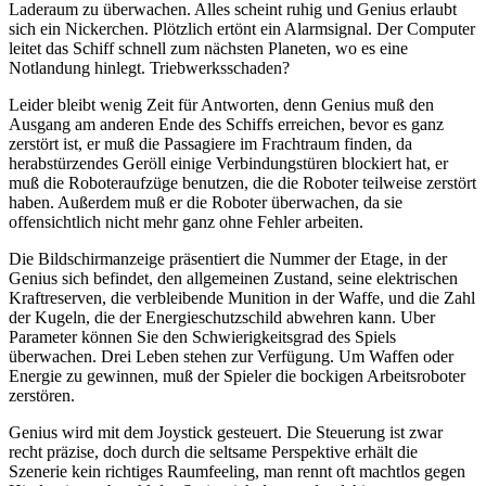
Laderaum zu überwachen. Alles scheint ruhig und Genius erlaubt
sich ein Nickerchen. Plötzlich ertönt ein Alarmsignal. Der Computer
leitet das Schiff schnell zum nächsten Planeten, wo es eine
Notlandung hinlegt. Triebwerksschaden?
Leider bleibt wenig Zeit für Antworten, denn Genius muß den
Ausgang am anderen Ende des Schiffs erreichen, bevor es ganz
zerstört ist, er muß die Passagiere im Frachtraum finden, da
herabstürzendes Geröll einige Verbindungstüren blockiert hat, er
muß die Roboteraufzüge benutzen, die die Roboter teilweise zerstört
haben. Außerdem muß er die Roboter überwachen, da sie
offensichtlich nicht mehr ganz ohne Fehler arbeiten.
Die Bildschirmanzeige präsentiert die Nummer der Etage, in der
Genius sich befindet, den allgemeinen Zustand, seine elektrischen
Kraftreserven, die verbleibende Munition in der Waffe, und die Zahl
der Kugeln, die der Energieschutzschild abwehren kann. Uber
Parameter können Sie den Schwierigkeitsgrad des Spiels
überwachen. Drei Leben stehen zur Verfügung. Um Waffen oder
Energie zu gewinnen, muß der Spieler die bockigen Arbeitsroboter
zerstören.
Genius wird mit dem Joystick gesteuert. Die Steuerung ist zwar
recht präzise, doch durch die seltsame Perspektive erhält die
Szenerie kein richtiges Raumfeeling, man rennt oft machtlos gegen