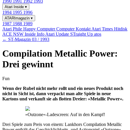
1990
1991
1992
1993
Atari Inside
▾
1994
1995
1996
ATARImagazin
▾
1987
1988
1989
Atari Phile
Happy Computer
Computer Kontakt
Atari Times
Hitdisk
ACE NSW Inside Info
Atari Update
STraight Up
atos
← ST-Magazin 03 / 1993
Compilation Metallic Power:
Drei gewinnt
Fun
Wenn der Rubel nicht mehr rollt und ein neues Produkt noch
nicht in Sicht ist, dann verpackt man alte Spiele in neue
Kartons und verkauft sie als flotten Dreier: »Metallic Power«.
»Outzone«-Ladescreen: Auf in den Kampf!
Drei Spiele zum Preis von einem: Lankhors Compilation Metallic
Power enthält das Geschicklichkeits- und Actionspiel »Outzone«,