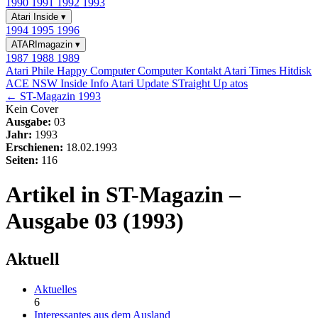
1990
1991
1992
1993
Atari Inside
▾
1994
1995
1996
ATARImagazin
▾
1987
1988
1989
Atari Phile
Happy Computer
Computer Kontakt
Atari Times
Hitdisk
ACE NSW Inside Info
Atari Update
STraight Up
atos
← ST-Magazin 1993
Kein Cover
Ausgabe:
03
Jahr:
1993
Erschienen:
18.02.1993
Seiten:
116
Artikel in ST-Magazin –
Ausgabe 03 (1993)
Aktuell
Aktuelles
6
Interessantes aus dem Ausland