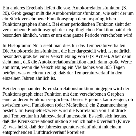
Ein anderes Ergebnis liefert die sog. Autokorrelationsfunktion (S.
20). Grob gesagt mißt die Autokorrelationsfunktion, wie sehr der um
ein Stück verschobene Funktionsgraph dem ursprünglichen
Funktionsgraphen ähnelt. Bei einer periodischen Funktion sieht der
verschobene Funktionsgraph der ursprünglichen Funktion natürlich
besonders ähnlich, wenn er um eine ganze Periode verschoben wird.
In Histogramm Nr. 5 sieht man dies für das Temperaturverhalten.
Die Autokorrelationsfunktion, die hier dargestellt wird, ist natürlich
besonders groß bei einer Verschiebung von 0 (x-Achse). Aber dann
sieht man, daß die Autokorrelationsfunktion auch dann große Werte
annimmt, wenn die Verschiebung ein Vielfaches von 365 Tagen
beträgt, was wiederum zeigt, daß der Temperaturverlauf in den
einzelnen Jahren ähnlich ist.
Bei der sogenannten Kreuzkorrelationsfunktion hingegen wird der
Funktionsgraph einer Funktion mit dem verschobenen Graphen
einer anderen Funktion verglichen. Dieses Ergebnis kann zeigen, ob
zwischen zwei Funktionen (oder Meßreihen) ein Zusammenhang
besteht. Im Beispielnetzwerk wird die Korrelation von Luftdruck
und Temperatur im Jahresverlauf untersucht. Es stellt sich heraus,
daß die Kreuzkorrelationsfunktion ziemlich nahe 0 verläuft (Kurve
2), was heißt, daß der Jahrestemperaturverlauf nicht mit einem
entsprechenden Luftdruckverlauf korreliert.