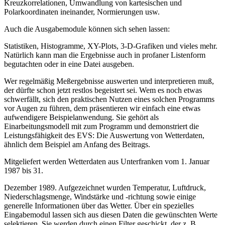
Kreuzkorrelationen, Umwandlung von kartesischen und
Polarkoordinaten ineinander, Normierungen usw.
Auch die Ausgabemodule können sich sehen lassen:
Statistiken, Histogramme, XY-Plots, 3-D-Grafiken und vieles mehr.
Natürlich kann man die Ergebnisse auch in profaner Listenform
begutachten oder in eine Datei ausgeben.
Wer regelmäßig Meßergebnisse auswerten und interpretieren muß,
der dürfte schon jetzt restlos begeistert sei. Wem es noch etwas
schwerfällt, sich den praktischen Nutzen eines solchen Programms
vor Augen zu führen, dem präsentieren wir einfach eine etwas
aufwendigere Beispielanwendung. Sie gehört als
Einarbeitungsmodell mit zum Programm und demonstriert die
Leistungsfähigkeit des EVS: Die Auswertung von Wetterdaten,
ähnlich dem Beispiel am Anfang des Beitrags.
Mitgeliefert werden Wetterdaten aus Unterfranken vom 1. Januar
1987 bis 31.
Dezember 1989. Aufgezeichnet wurden Temperatur, Luftdruck,
Niederschlagsmenge, Windstärke und -richtung sowie einige
generelle Informationen über das Wetter. Über ein spezielles
Eingabemodul lassen sich aus diesen Daten die gewünschten Werte
selektieren. Sie werden durch einen Filter geschickt, der z. B.