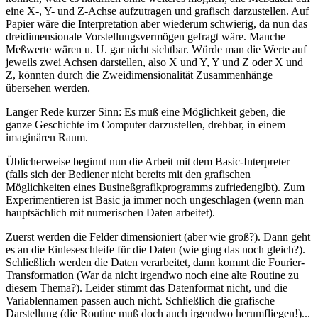
eine X-, Y- und Z-Achse aufzutragen und grafisch darzustellen. Auf
Papier wäre die Interpretation aber wiederum schwierig, da nun das
dreidimensionale Vorstellungsvermögen gefragt wäre. Manche
Meßwerte wären u. U. gar nicht sichtbar. Würde man die Werte auf
jeweils zwei Achsen darstellen, also X und Y, Y und Z oder X und
Z, könnten durch die Zweidimensionalität Zusammenhänge
übersehen werden.
Langer Rede kurzer Sinn: Es muß eine Möglichkeit geben, die
ganze Geschichte im Computer darzustellen, drehbar, in einem
imaginären Raum.
Üblicherweise beginnt nun die Arbeit mit dem Basic-Interpreter
(falls sich der Bediener nicht bereits mit den grafischen
Möglichkeiten eines Busineßgrafikprogramms zufriedengibt). Zum
Experimentieren ist Basic ja immer noch ungeschlagen (wenn man
hauptsächlich mit numerischen Daten arbeitet).
Zuerst werden die Felder dimensioniert (aber wie groß?). Dann geht
es an die Einleseschleife für die Daten (wie ging das noch gleich?).
Schließlich werden die Daten verarbeitet, dann kommt die Fourier-
Transformation (War da nicht irgendwo noch eine alte Routine zu
diesem Thema?). Leider stimmt das Datenformat nicht, und die
Variablennamen passen auch nicht. Schließlich die grafische
Darstellung (die Routine muß doch auch irgendwo herumfliegen!)...