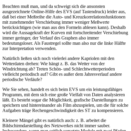
Beachten muß man, und da schweigt sich die ansonsten
ausgezeichnete Online-Hilfe des EVS (auf Tastendruck) leider aus,
daß bei einer Meßreihe die Auto- und Kreuzkorrelationsfunktionen
mit zunehmender Verschiebung immer weniger Meßwerte
berücksichtigen (wie man aus den Formeln ablesen kann). Deshalb
wird die Aussagekraft der Kurven mit fortschreitender Verschiebung
immer geringer, der Verlauf des Graphen also immer
bedeutungsloser. Als Faustregel sollte man also nur die linke Hälfte
zur Interpretation verwenden.
Natürlich ließen sich noch vielerlei andere Kapriolen mit den
Wetterdaten drehen: Wie hängt z. B. das Wetter von der
Windrichtung ab? Treten Schön- und Schlechtwetterperioden
vielleicht periodisch auf? Gibt es außer dem Jahresverlauf andere
periodische Verläufe?
Wie Sie sehen, handelt es sich beim EVS um ein leistungsfähiges
Programm, mit dem sich eine große Vielfalt von Daten analysieren
läßt. Es besteht sogar die Möglichkeit, grafische Darstellungen zu
speichern und hintereinander als Film abzuspielen, um die für solche
Aufgaben träge Rechengeschwindigkeit des ST zu kompensieren.
Kleinere Mängel gibt es natürlich auch: z. B. arbeitet die
Bildschirmdarstellung des Netzwerkes nicht immer sauber.
Insbesondere, wenn man seitlich versetzte Module mit zwei Pfaden