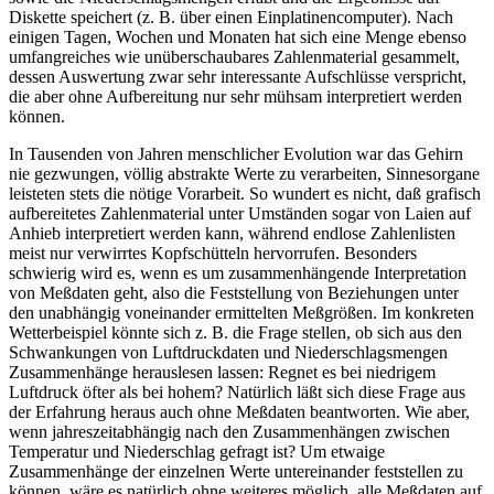
Diskette speichert (z. B. über einen Einplatinencomputer). Nach
einigen Tagen, Wochen und Monaten hat sich eine Menge ebenso
umfangreiches wie unüberschaubares Zahlenmaterial gesammelt,
dessen Auswertung zwar sehr interessante Aufschlüsse verspricht,
die aber ohne Aufbereitung nur sehr mühsam interpretiert werden
können.
In Tausenden von Jahren menschlicher Evolution war das Gehirn
nie gezwungen, völlig abstrakte Werte zu verarbeiten, Sinnesorgane
leisteten stets die nötige Vorarbeit. So wundert es nicht, daß grafisch
aufbereitetes Zahlenmaterial unter Umständen sogar von Laien auf
Anhieb interpretiert werden kann, während endlose Zahlenlisten
meist nur verwirrtes Kopfschütteln hervorrufen. Besonders
schwierig wird es, wenn es um zusammenhängende Interpretation
von Meßdaten geht, also die Feststellung von Beziehungen unter
den unabhängig voneinander ermittelten Meßgrößen. Im konkreten
Wetterbeispiel könnte sich z. B. die Frage stellen, ob sich aus den
Schwankungen von Luftdruckdaten und Niederschlagsmengen
Zusammenhänge herauslesen lassen: Regnet es bei niedrigem
Luftdruck öfter als bei hohem? Natürlich läßt sich diese Frage aus
der Erfahrung heraus auch ohne Meßdaten beantworten. Wie aber,
wenn jahreszeitabhängig nach den Zusammenhängen zwischen
Temperatur und Niederschlag gefragt ist? Um etwaige
Zusammenhänge der einzelnen Werte untereinander feststellen zu
können, wäre es natürlich ohne weiteres möglich, alle Meßdaten auf