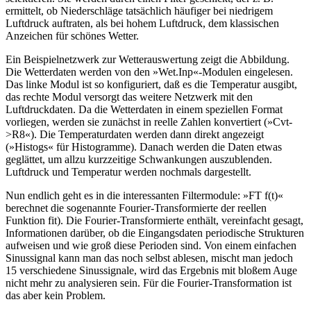
ermittelt, ob Niederschläge tatsächlich häufiger bei niedrigem
Luftdruck auftraten, als bei hohem Luftdruck, dem klassischen
Anzeichen für schönes Wetter.
Ein Beispielnetzwerk zur Wetterauswertung zeigt die Abbildung.
Die Wetterdaten werden von den »Wet.Inp«-Modulen eingelesen.
Das linke Modul ist so konfiguriert, daß es die Temperatur ausgibt,
das rechte Modul versorgt das weitere Netzwerk mit den
Luftdruckdaten. Da die Wetterdaten in einem speziellen Format
vorliegen, werden sie zunächst in reelle Zahlen konvertiert (»Cvt-
>R8«). Die Temperaturdaten werden dann direkt angezeigt
(»Histogs« für Histogramme). Danach werden die Daten etwas
geglättet, um allzu kurzzeitige Schwankungen auszublenden.
Luftdruck und Temperatur werden nochmals dargestellt.
Nun endlich geht es in die interessanten Filtermodule: »FT f(t)«
berechnet die sogenannte Fourier-Transformierte der reellen
Funktion fit). Die Fourier-Transformierte enthält, vereinfacht gesagt,
Informationen darüber, ob die Eingangsdaten periodische Strukturen
aufweisen und wie groß diese Perioden sind. Von einem einfachen
Sinussignal kann man das noch selbst ablesen, mischt man jedoch
15 verschiedene Sinussignale, wird das Ergebnis mit bloßem Auge
nicht mehr zu analysieren sein. Für die Fourier-Transformation ist
das aber kein Problem.