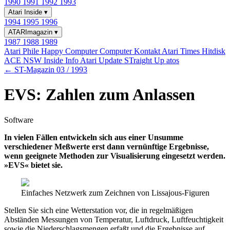
1990
1991
1992
1993
Atari Inside
▾
1994
1995
1996
ATARImagazin
▾
1987
1988
1989
Atari Phile
Happy Computer
Computer Kontakt
Atari Times
Hitdisk
ACE NSW Inside Info
Atari Update
STraight Up
atos
← ST-Magazin 03 / 1993
EVS: Zahlen zum Anlassen
Software
In vielen Fällen entwickeln sich aus einer Unsumme
verschiedener Meßwerte erst dann vernünftige Ergebnisse,
wenn geeignete Methoden zur Visualisierung eingesetzt werden.
»EVS« bietet sie.
Einfaches Netzwerk zum Zeichnen von Lissajous-Figuren
Stellen Sie sich eine Wetterstation vor, die in regelmäßigen
Abständen Messungen von Temperatur, Luftdruck, Luftfeuchtigkeit
sowie die Niederschlagsmengen erfaßt und die Ergebnisse auf