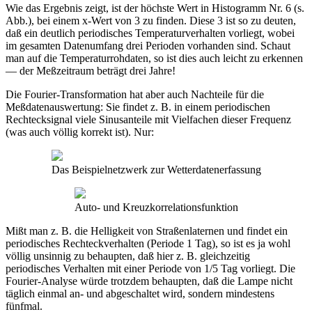
Wie das Ergebnis zeigt, ist der höchste Wert in Histogramm Nr. 6 (s.
Abb.), bei einem x-Wert von 3 zu finden. Diese 3 ist so zu deuten,
daß ein deutlich periodisches Temperaturverhalten vorliegt, wobei
im gesamten Datenumfang drei Perioden vorhanden sind. Schaut
man auf die Temperaturrohdaten, so ist dies auch leicht zu erkennen
— der Meßzeitraum beträgt drei Jahre!
Die Fourier-Transformation hat aber auch Nachteile für die
Meßdatenauswertung: Sie findet z. B. in einem periodischen
Rechtecksignal viele Sinusanteile mit Vielfachen dieser Frequenz
(was auch völlig korrekt ist). Nur:
Das Beispielnetzwerk zur Wetterdatenerfassung
Auto- und Kreuzkorrelationsfunktion
Mißt man z. B. die Helligkeit von Straßenlaternen und findet ein
periodisches Rechteckverhalten (Periode 1 Tag), so ist es ja wohl
völlig unsinnig zu behaupten, daß hier z. B. gleichzeitig
periodisches Verhalten mit einer Periode von 1/5 Tag vorliegt. Die
Fourier-Analyse würde trotzdem behaupten, daß die Lampe nicht
täglich einmal an- und abgeschaltet wird, sondern mindestens
fünfmal.