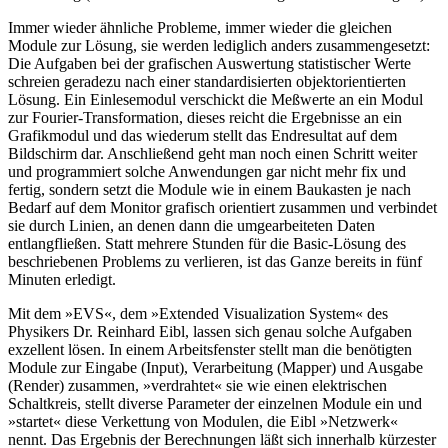
Immer wieder ähnliche Probleme, immer wieder die gleichen
Module zur Lösung, sie werden lediglich anders zusammengesetzt:
Die Aufgaben bei der grafischen Auswertung statistischer Werte
schreien geradezu nach einer standardisierten objektorientierten
Lösung. Ein Einlesemodul verschickt die Meßwerte an ein Modul
zur Fourier-Transformation, dieses reicht die Ergebnisse an ein
Grafikmodul und das wiederum stellt das Endresultat auf dem
Bildschirm dar. Anschließend geht man noch einen Schritt weiter
und programmiert solche Anwendungen gar nicht mehr fix und
fertig, sondern setzt die Module wie in einem Baukasten je nach
Bedarf auf dem Monitor grafisch orientiert zusammen und verbindet
sie durch Linien, an denen dann die umgearbeiteten Daten
entlangfließen. Statt mehrere Stunden für die Basic-Lösung des
beschriebenen Problems zu verlieren, ist das Ganze bereits in fünf
Minuten erledigt.
Mit dem »EVS«, dem »Extended Visualization System« des
Physikers Dr. Reinhard Eibl, lassen sich genau solche Aufgaben
exzellent lösen. In einem Arbeitsfenster stellt man die benötigten
Module zur Eingabe (Input), Verarbeitung (Mapper) und Ausgabe
(Render) zusammen, »verdrahtet« sie wie einen elektrischen
Schaltkreis, stellt diverse Parameter der einzelnen Module ein und
»startet« diese Verkettung von Modulen, die Eibl »Netzwerk«
nennt. Das Ergebnis der Berechnungen läßt sich innerhalb kürzester