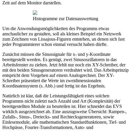
Zeit auf dem Monitor darstellen.
Histogramme zur Datenauswertung
Um die Anwendungsmöglichkeiten des Programms etwas
anschaulicher zu gestalten, soll als kleines Beispiel ein Netzwerk
zum Zeichnen von Lissajous-Figuren entstehen, an denen sich fast
jeder Programmierer schon einmal versucht haben dürfte.
Zunächst müssen die Sinussignale für x- und y-Koordinate
bereitgestellt werden. Es genügt, zwei Sinusoszillatoren in das
Arbeitsfenster zu ziehen. Jetzt fehlt nur noch ein XY-Schreiber, der
mit den beiden Sinusgeneratoren verdrahtet wird. Das Arbeitsprinzip
entspricht dem Vorgehen auf einem Analogrechner. Der XY-
Schreiber präsentiert die Werte im zweidimensionalen
Koordinatensystem (s. Abb.) und fertig ist das Ergebnis.
Natürlich ist klar, daß die Leistungsfähigkeit eines solchen
Programms nicht zuletzt nach Anzahl und Art (Komplexität) der
bereitgestellten Module zu beurteilen ist. Hier schneidet das EVS
wirklich ausgezeichnet ab. Eine auszugsweise Übersicht: Rampen-,
Zufalls-, Sinus-, Dreiecks- und Rechtecksgeneratoren, sowie
Einlesemodule, alle mathematischen Standardfunktionen, Tief- und
Hochpässe, Fourier-Transformationen, Auto- und