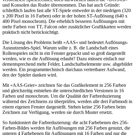
und Konsolen das Ruder übernommen. Das hat auch Gründe:
schließlich laufen fast alle ST-Spiele entweder in der niedrigen (320
x 200 Pixel in 16 Farben) oder in der hohen ST-Auflösung (640 x
400 Pixel monochrom). Die erheblich besseren Auflösungen mit
mehr Farben von TT, Falcon oder zusätzlicher Grafikkarten werden
praktisch nicht berücksichtigt.
Die Lösung des Problems heißt »AAS« und bedeutet Auflösungs-
Ausnutzendes-Spiel. Warum sollte z. B. die Landschaft eines
Rollenspieles nicht in ein Fenster gepackt und so groß dargestellt
werden, wie es die Auflösung erlaubt? Dazu müssen einfach nur
dementsprechend mehr Felder, Landschaftselemente usw. abgebildet
werden. Ein programmtechnisch durchaus vertretbarer Aufwand,
den der Spieler danken wird.
Mit »AAS-Geier« zeichnen Sie das Grafikelement in 256 Farben
und gleichzeitig entstehen die unterschiedlichen Versionen in 16
Farben und monochrom. Um die Qualität der Farbreduzierung
während des Zeichnens zu überprüfen, werden alle drei Farbmodi in
einem eigenen Fenster dargestellt. Stehen keine 256 Farben beim
Zeichnen zur Verfügung, werden sie durch Muster ersetzt.
So funktioniert die Farbreduzierung: die acht Farbebenen des 256-
Farben-Bildes werden für Auflösungen mit 256 Farben genutzt, die
unteren 4 Farbebenen für Auflösungen mit 16 Farben und nur die