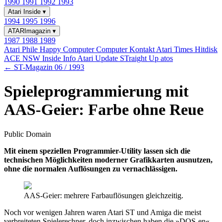
1990
1991
1992
1993
Atari Inside
▾
1994
1995
1996
ATARImagazin
▾
1987
1988
1989
Atari Phile
Happy Computer
Computer Kontakt
Atari Times
Hitdisk
ACE NSW Inside Info
Atari Update
STraight Up
atos
← ST-Magazin 06 / 1993
Spieleprogrammierung mit
AAS-Geier: Farbe ohne Reue
Public Domain
Mit einem speziellen Programmier-Utility lassen sich die
technischen Möglichkeiten moderner Grafikkarten ausnutzen,
ohne die normalen Auflösungen zu vernachlässigen.
AAS-Geier: mehrere Farbauflösungen gleichzeitig.
Noch vor wenigen Jahren waren Atari ST und Amiga die meist
verbreiteten Spielerechner, doch inzwischen haben die »DOS-en«