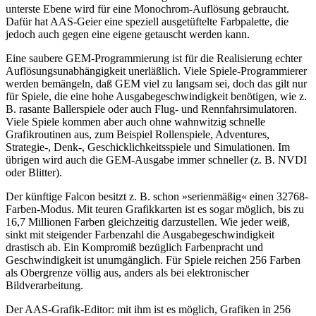
unterste Ebene wird für eine Monochrom-Auflösung gebraucht.
Dafür hat AAS-Geier eine speziell ausgetüftelte Farbpalette, die
jedoch auch gegen eine eigene getauscht werden kann.
Eine saubere GEM-Programmierung ist für die Realisierung echter
Auflösungsunabhängigkeit unerläßlich. Viele Spiele-Programmierer
werden bemängeln, daß GEM viel zu langsam sei, doch das gilt nur
für Spiele, die eine hohe Ausgabegeschwindigkeit benötigen, wie z.
B. rasante Ballerspiele oder auch Flug- und Rennfahrsimulatoren.
Viele Spiele kommen aber auch ohne wahnwitzig schnelle
Grafikroutinen aus, zum Beispiel Rollenspiele, Adventures,
Strategie-, Denk-, Geschicklichkeitsspiele und Simulationen. Im
übrigen wird auch die GEM-Ausgabe immer schneller (z. B. NVDI
oder Blitter).
Der künftige Falcon besitzt z. B. schon »serienmäßig« einen 32768-
Farben-Modus. Mit teuren Grafikkarten ist es sogar möglich, bis zu
16,7 Millionen Farben gleichzeitig darzustellen. Wie jeder weiß,
sinkt mit steigender Farbenzahl die Ausgabegeschwindigkeit
drastisch ab. Ein Kompromiß bezüglich Farbenpracht und
Geschwindigkeit ist unumgänglich. Für Spiele reichen 256 Farben
als Obergrenze völlig aus, anders als bei elektronischer
Bildverarbeitung.
Der AAS-Grafik-Editor: mit ihm ist es möglich, Grafiken in 256