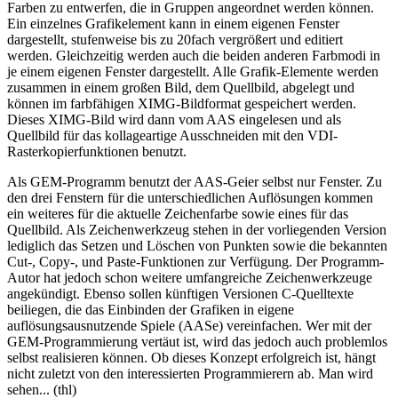
Farben zu entwerfen, die in Gruppen angeordnet werden können.
Ein einzelnes Grafikelement kann in einem eigenen Fenster
dargestellt, stufenweise bis zu 20fach vergrößert und editiert
werden. Gleichzeitig werden auch die beiden anderen Farbmodi in
je einem eigenen Fenster dargestellt. Alle Grafik-Elemente werden
zusammen in einem großen Bild, dem Quellbild, abgelegt und
können im farbfähigen XIMG-Bildformat gespeichert werden.
Dieses XIMG-Bild wird dann vom AAS eingelesen und als
Quellbild für das kollageartige Ausschneiden mit den VDI-
Rasterkopierfunktionen benutzt.
Als GEM-Programm benutzt der AAS-Geier selbst nur Fenster. Zu
den drei Fenstern für die unterschiedlichen Auflösungen kommen
ein weiteres für die aktuelle Zeichenfarbe sowie eines für das
Quellbild. Als Zeichenwerkzeug stehen in der vorliegenden Version
lediglich das Setzen und Löschen von Punkten sowie die bekannten
Cut-, Copy-, und Paste-Funktionen zur Verfügung. Der Programm-
Autor hat jedoch schon weitere umfangreiche Zeichenwerkzeuge
angekündigt. Ebenso sollen künftigen Versionen C-Quelltexte
beiliegen, die das Einbinden der Grafiken in eigene
auflösungsausnutzende Spiele (AASe) vereinfachen. Wer mit der
GEM-Programmierung vertäut ist, wird das jedoch auch problemlos
selbst realisieren können. Ob dieses Konzept erfolgreich ist, hängt
nicht zuletzt von den interessierten Programmierern ab. Man wird
sehen... (thl)