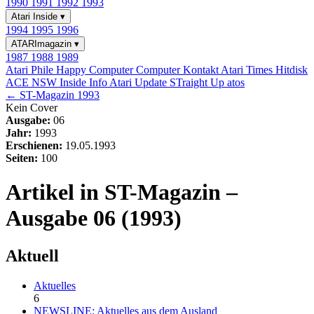
1990
1991
1992
1993
Atari Inside
▾
1994
1995
1996
ATARImagazin
▾
1987
1988
1989
Atari Phile
Happy Computer
Computer Kontakt
Atari Times
Hitdisk
ACE NSW Inside Info
Atari Update
STraight Up
atos
← ST-Magazin 1993
Kein Cover
Ausgabe:
06
Jahr:
1993
Erschienen:
19.05.1993
Seiten:
100
Artikel in ST-Magazin –
Ausgabe 06 (1993)
Aktuell
Aktuelles
6
NEWSLINE: Aktuelles aus dem Ausland