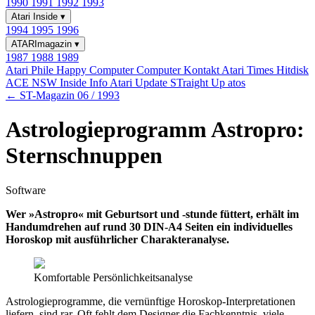
1990
1991
1992
1993
Atari Inside
▾
1994
1995
1996
ATARImagazin
▾
1987
1988
1989
Atari Phile
Happy Computer
Computer Kontakt
Atari Times
Hitdisk
ACE NSW Inside Info
Atari Update
STraight Up
atos
← ST-Magazin 06 / 1993
Astrologieprogramm Astropro:
Sternschnuppen
Software
Wer »Astropro« mit Geburtsort und -stunde füttert, erhält im
Handumdrehen auf rund 30 DIN-A4 Seiten ein individuelles
Horoskop mit ausführlicher Charakteranalyse.
Komfortable Persönlichkeitsanalyse
Astrologieprogramme, die vernünftige Horoskop-Interpretationen
liefern, sind rar. Oft fehlt dem Designer die Fachkenntnis, viele