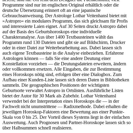
Programme sind nur im englischen Original erhältlich oder die
deutsche Übersetzung erinnert oft an eine japanische
Gebrauchsanweisung. Der Astrologe Lothar Veitenhansl bietet mit
»Astropro« ein modulares Programm, das sich gleichsam für Profis
und interessierte Laien eignet. Auf 30 Seiten druckt Astropro dabei
auf der Basis des Geburtshoroskops eine individuelle
Charakteranalyse. Aus über 1400 Textbausteinen wählt das
Programm rund 130 Dateien und gibt sie auf Bildschirm, Drucker
oder in einer Datei zur Weiterbearbeitung aus. Dabei lassen sich
auch eigene Textbausteine in die Analyse einbeziehen. Erfahrene
Astrologen können — falls Sie eine andere Deutung einer
Konstellation vorziehen — die Deutungsdateien erweitern, ändern
oder vollkommen ersetzen. Alle Eingaben, die zur Bestimmung
eines Horoskops nötig sind, erfolgen über eine Dialogbox. Zum
Aufbau einer Kunden-Liste lassen sich deren Daten in Bibliotheken
sammeln. Die geographischen Positionen der wichtigsten
Geburtsorte verwaltet Astropro in Ortslisten. Ausführliche Listen
bietet der Autor für 30 Mark als Zubehör. Lothar Veitenhansl
verwendet bei der Interpretation eines Horoskops die — in der
Fachwelt nicht unumstrittene — Radixmethode. Dabei erhalten die
jeweiligen Horoskop-Faktoren eine Bewertung aus einer Punkte-
Skala von 0 bis 25. Der Vorteil dieses Systems liegt in der einfachen
Auswertung. Auch Prognosen und Partner-Horoskope lassen sich so
über Halbsummen schnell realisieren.