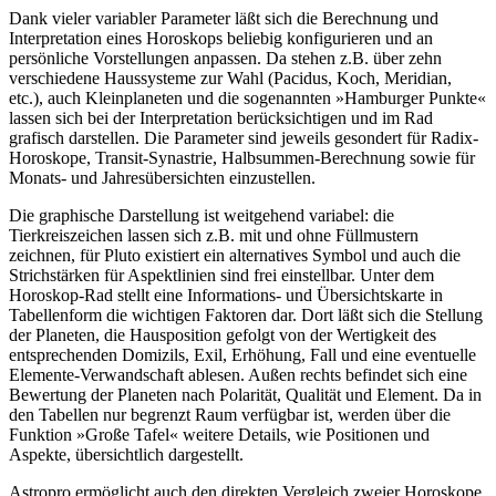
Dank vieler variabler Parameter läßt sich die Berechnung und
Interpretation eines Horoskops beliebig konfigurieren und an
persönliche Vorstellungen anpassen. Da stehen z.B. über zehn
verschiedene Haussysteme zur Wahl (Pacidus, Koch, Meridian,
etc.), auch Kleinplaneten und die sogenannten »Hamburger Punkte«
lassen sich bei der Interpretation berücksichtigen und im Rad
grafisch darstellen. Die Parameter sind jeweils gesondert für Radix-
Horoskope, Transit-Synastrie, Halbsummen-Berechnung sowie für
Monats- und Jahresübersichten einzustellen.
Die graphische Darstellung ist weitgehend variabel: die
Tierkreiszeichen lassen sich z.B. mit und ohne Füllmustern
zeichnen, für Pluto existiert ein alternatives Symbol und auch die
Strichstärken für Aspektlinien sind frei einstellbar. Unter dem
Horoskop-Rad stellt eine Informations- und Übersichtskarte in
Tabellenform die wichtigen Faktoren dar. Dort läßt sich die Stellung
der Planeten, die Hausposition gefolgt von der Wertigkeit des
entsprechenden Domizils, Exil, Erhöhung, Fall und eine eventuelle
Elemente-Verwandschaft ablesen. Außen rechts befindet sich eine
Bewertung der Planeten nach Polarität, Qualität und Element. Da in
den Tabellen nur begrenzt Raum verfügbar ist, werden über die
Funktion »Große Tafel« weitere Details, wie Positionen und
Aspekte, übersichtlich dargestellt.
Astropro ermöglicht auch den direkten Vergleich zweier Horoskope