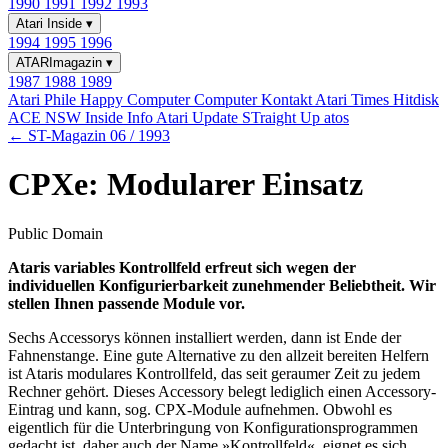
1990
1991
1992
1993
Atari Inside
▾
1994
1995
1996
ATARImagazin
▾
1987
1988
1989
Atari Phile
Happy Computer
Computer Kontakt
Atari Times
Hitdisk
ACE NSW Inside Info
Atari Update
STraight Up
atos
← ST-Magazin 06 / 1993
CPXe: Modularer Einsatz
Public Domain
Ataris variables Kontrollfeld erfreut sich wegen der
individuellen Konfigurierbarkeit zunehmender Beliebtheit. Wir
stellen Ihnen passende Module vor.
Sechs Accessorys können installiert werden, dann ist Ende der
Fahnenstange. Eine gute Alternative zu den allzeit bereiten Helfern
ist Ataris modulares Kontrollfeld, das seit geraumer Zeit zu jedem
Rechner gehört. Dieses Accessory belegt lediglich einen Accessory-
Eintrag und kann, sog. CPX-Module aufnehmen. Obwohl es
eigentlich für die Unterbringung von Konfigurationsprogrammen
gedacht ist, daher auch der Name »Kontrollfeld«, eignet es sich