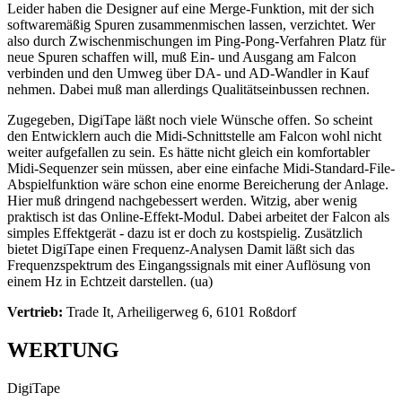
Leider haben die Designer auf eine Merge-Funktion, mit der sich
softwaremäßig Spuren zusammenmischen lassen, verzichtet. Wer
also durch Zwischenmischungen im Ping-Pong-Verfahren Platz für
neue Spuren schaffen will, muß Ein- und Ausgang am Falcon
verbinden und den Umweg über DA- und AD-Wandler in Kauf
nehmen. Dabei muß man allerdings Qualitätseinbussen rechnen.
Zugegeben, DigiTape läßt noch viele Wünsche offen. So scheint
den Entwicklern auch die Midi-Schnittstelle am Falcon wohl nicht
weiter aufgefallen zu sein. Es hätte nicht gleich ein komfortabler
Midi-Sequenzer sein müssen, aber eine einfache Midi-Standard-File-
Abspielfunktion wäre schon eine enorme Bereicherung der Anlage.
Hier muß dringend nachgebessert werden. Witzig, aber wenig
praktisch ist das Online-Effekt-Modul. Dabei arbeitet der Falcon als
simples Effektgerät - dazu ist er doch zu kostspielig. Zusätzlich
bietet DigiTape einen Frequenz-Analysen Damit läßt sich das
Frequenzspektrum des Eingangssignals mit einer Auflösung von
einem Hz in Echtzeit darstellen. (ua)
Vertrieb:
Trade It, Arheiligerweg 6, 6101 Roßdorf
WERTUNG
DigiTape