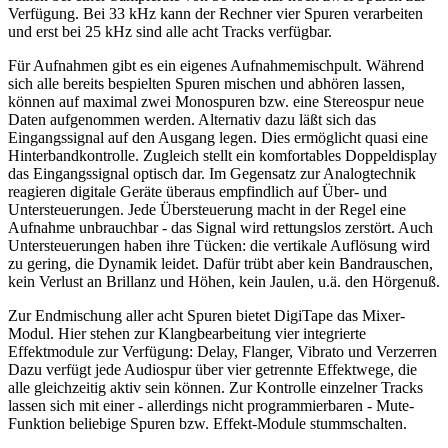
Verfügung. Bei 33 kHz kann der Rechner vier Spuren verarbeiten
und erst bei 25 kHz sind alle acht Tracks verfügbar.
Für Aufnahmen gibt es ein eigenes Aufnahmemischpult. Während
sich alle bereits bespielten Spuren mischen und abhören lassen,
können auf maximal zwei Monospuren bzw. eine Stereospur neue
Daten aufgenommen werden. Alternativ dazu läßt sich das
Eingangssignal auf den Ausgang legen. Dies ermöglicht quasi eine
Hinterbandkontrolle. Zugleich stellt ein komfortables Doppeldisplay
das Eingangssignal optisch dar. Im Gegensatz zur Analogtechnik
reagieren digitale Geräte überaus empfindlich auf Über- und
Untersteuerungen. Jede Übersteuerung macht in der Regel eine
Aufnahme unbrauchbar - das Signal wird rettungslos zerstört. Auch
Untersteuerungen haben ihre Tücken: die vertikale Auflösung wird
zu gering, die Dynamik leidet. Dafür trübt aber kein Bandrauschen,
kein Verlust an Brillanz und Höhen, kein Jaulen, u.ä. den Hörgenuß.
Zur Endmischung aller acht Spuren bietet DigiTape das Mixer-
Modul. Hier stehen zur Klangbearbeitung vier integrierte
Effektmodule zur Verfügung: Delay, Flanger, Vibrato und Verzerren
Dazu verfügt jede Audiospur über vier getrennte Effektwege, die
alle gleichzeitig aktiv sein können. Zur Kontrolle einzelner Tracks
lassen sich mit einer - allerdings nicht programmierbaren - Mute-
Funktion beliebige Spuren bzw. Effekt-Module stummschalten.