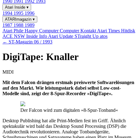
1990
1991
1992
1993
Atari Inside
▾
1994
1995
1996
ATARImagazin
▾
1987
1988
1989
Atari Phile
Happy Computer
Computer Kontakt
Atari Times
Hitdisk
ACE NSW Inside Info
Atari Update
STraight Up
atos
← ST-Magazin 06 / 1993
DigiTape: Knaller
MIDI
Mit dem Falcon drängen erstmals preiswerte Softwarelösungen
auf den Markt. Wie leistungsstark dabei selbst Low-cost-
Modelle sind, zeigt der 8-Spur-Recorder »DigiTape«.
Der Falcon wird zum digitalen »8-Spur-Tonband«
Desktop Publishing hat alle Print-Medien fest im Griff. Ähnlich
spektakulär wird bald das Desktop Sound Processing (DSP) die
Audiotechnik revolutionieren. Analoge Tonbandgeräte,
Schreibmaschinen und Satzsysteme haben einen Platz im Museum