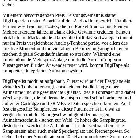
sicher.
Mit einem hervorragenden Preis-Leistungsverhältnis startet
DigiTape den ersten Angriff auf den Audio-Heimbereich. Etablierte
Firmen wie Teac und Fostex, die mit Pocket-Studios und kleinen
Mehrspurgeräten jahrzehntelang dicke Gewinne erzielten, bangen
plötzlich um Marktanteile. Dabei übertrifft das Softwarepaket nicht
nur im Preis vergleichbare Analog-Tonbandgeräte, vor allem das
kreative Moment und die vielfältigen Bearbeitungsmöglichkeiten
machen digitale Soundaufnahmen so attraktiv. Während eine
konventionelle Mehrspur-Anlage durch die Anschaffung von
Zusatzgeräten für den Anwender teuer wird, kommt DigiTape als
komplettes, integriertes Aufnahmesystem.
DigiTape ist modular aufgebaut. Zuerst wird auf der Festplatte ein
virtuelles Tonband erzeugt, entscheidend ist die Länge einer
Aufnahme und die gewünschte Qualität. Ideale Tonträger sind dabei
Wechselplatten, die mittlerweile entsprechend schnell arbeiten und
auf einer Cartridge rund 88 MByte Daten speichern können. Acht
fest eingestellte Sampleraten - dieser Parameter ist in etwa zu
vergleichen mit der Bandgeschwindigkeit der analogen
Aufnahmetechnik - stehen zur Wahl. Je höher die Samplingrate,
desto besser werden die Aufnahmen. Leider verbrauchen hohe
Sampleraten aber auch mehr Speicherplatz und Rechenpower. So
stehen bei einer Samplerate von 50 kHz nur noch zwei Spuren zur