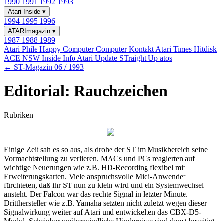
1990
1991
1992
1993
Atari Inside
▾
1994
1995
1996
ATARImagazin
▾
1987
1988
1989
Atari Phile
Happy Computer
Computer Kontakt
Atari Times
Hitdisk
ACE NSW Inside Info
Atari Update
STraight Up
atos
← ST-Magazin 06 / 1993
Editorial: Rauchzeichen
Rubriken
Einige Zeit sah es so aus, als drohe der ST im Musikbereich seine
Vormachtstellung zu verlieren. MACs und PCs reagierten auf
wichtige Neuerungen wie z.B. HD-Recording flexibel mit
Erweiterungskarten. Viele anspruchsvolle Midi-Anwender
fürchteten, daß ihr ST nun zu klein wird und ein Systemwechsel
ansteht. Der Falcon war das rechte Signal in letzter Minute.
Dritthersteller wie z.B. Yamaha setzten nicht zuletzt wegen dieser
Signalwirkung weiter auf Atari und entwickelten das CBX-D5-
Modul. Scheinbar unüberwindliche Hindernisse sind damit beseitigt.