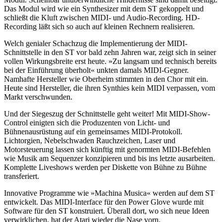
Das Modul wird wie ein Synthesizer mit dem ST gekoppelt und
schließt die Kluft zwischen MIDI- und Audio-Recording. HD-
Recording läßt sich so auch auf kleinen Rechnern realisieren.
Welch genialer Schachzug die Implementierung der MIDI-
Schnittstelle in den ST vor bald zehn Jahren war, zeigt sich in seiner
vollen Wirkungsbreite erst heute. »Zu langsam und technisch bereits
bei der Einführung überholt« unkten damals MIDI-Gegner.
Namhafte Hersteller wie Oberheim stimmten in den Chor mit ein.
Heute sind Hersteller, die ihren Synthies kein MIDI verpassen, vom
Markt verschwunden.
Und der Siegeszug der Schnittstelle geht weiter! Mit MIDI-Show-
Control einigten sich die Produzenten von Licht- und
Bühnenausrüstung auf ein gemeinsames MIDI-Protokoll.
Lichtorgien, Nebelschwaden Rauchzeichen, Laser und
Motorsteuerung lassen sich künftig mit genormten MIDI-Befehlen
wie Musik am Sequenzer konzipieren und bis ins letzte ausarbeiten.
Komplette Liveshows werden per Diskette von Bühne zu Bühne
transferiert.
Innovative Programme wie »Machina Musica« werden auf dem ST
entwickelt. Das MIDI-Interface für den Power Glove wurde mit
Software für den ST konstruiert. Überall dort, wo sich neue Ideen
verwirklichen, hat der Atari wieder die Nase vorn.