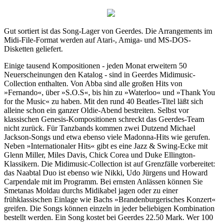
Gut sortiert ist das Song-Lager von Geerdes. Die Arrangements im
Midi-File-Format werden auf Atari-, Amiga- und MS-DOS-
Disketten geliefert.
Einige tausend Kompositionen - jeden Monat erweitern 50
Neuerscheinungen den Katalog - sind in Geerdes Midimusic-
Collection enthalten. Von Abba sind alle großen Hits von
»Fernando«, über »S.O.S«, bis hin zu »Waterloo« und »Thank You
for the Music« zu haben. Mit den rund 40 Beatles-Titel läßt sich
alleine schon ein ganzer Oldie-Abend bestreiten. Selbst vor
klassischen Genesis-Kompositionen schreckt das Geerdes-Team
nicht zurück. Für Tanzbands kommen zwei Dutzend Michael
Jackson-Songs und etwa ebenso viele Madonna-Hits wie gerufen.
Neben »Internationaler Hits« gibt es eine Jazz & Swing-Ecke mit
Glenn Miller, Miles Davis, Chick Corea und Duke Ellington-
Klassikern. Die Midimusic-Collection ist auf Grenzfälle vorbereitet:
das Naabtal Duo ist ebenso wie Nikki, Udo Jürgens und Howard
Carpendale mit im Programm. Bei ernsten Anlässen können Sie
Smetanas Moldau durchs Midikabel jagen oder zu einer
frühklassischen Einlage wie Bachs »Brandenburgerisches Konzert«
greifen. Die Songs können einzeln in jeder beliebigen Kombination
bestellt werden. Ein Song kostet bei Geerdes 22.50 Mark. Wer 100