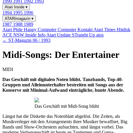
1990
1991
1992
1993
Atari Inside
▾
1994
1995
1996
ATARImagazin
▾
1987
1988
1989
Atari Phile
Happy Computer
Computer Kontakt
Atari Times
Hitdisk
ACE NSW Inside Info
Atari Update
STraight Up
atos
← ST-Magazin 06 / 1993
Midi-Songs: Der Entertainer
MIDI
Das Geschäft mit digitalen Noten blüht. Tanzbands, Top-40-
Gruppen und Alleinunterhalter bestreiten mit Songs aus der
Konserve mit Minimal-Aufwand einträgliche, bunte Abende.
Das Geschäft mit Midi-Song blüht
Längst hat die Diskette das Notenblatt abgelöst. Die Zeiten, als
Musikverleger mit den Arrangements ihrer Musiker bewaffnet, Big
Bands und Show-Orchestern aufsuchten, sind längst vorbei. Das
moderne Verlagsgeschäft ist heute an Tantiemen und Gema-