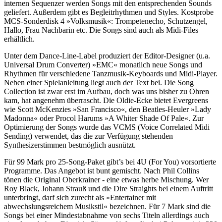
internen Sequenzer werden Songs mit den entsprechenden Sounds
geliefert. Außerdem gibt es Begleitrhythmen und Styles. Kostprobe
MCS-Sonderdisk 4 »Volksmusik«: Trompetenecho, Schutzengel,
Hallo, Frau Nachbarin etc. Die Songs sind auch als Midi-Files
erhältlich.
Unter dem Dance-Line-Label produziert der Editor-Designer (u.a.
Universal Drum Converter) »EMC« monatlich neue Songs und
Rhythmen für verschiedene Tanzmusik-Keyboards und Midi-Player.
Neben einer Spielanleitung liegt auch der Text bei. Die Song
Collection ist zwar erst im Aufbau, doch was uns bisher zu Ohren
kam, hat angenehm überrascht. Die Oldie-Ecke bietet Evergreens
wie Scott McKenzies »San Francisco«, den Beatles-Heuler »Lady
Madonna« oder Procol Harums »A Whiter Shade Of Pale«. Zur
Optimierung der Songs wurde das VCMS (Voice Correlated Midi
Sending) verwendet, das die zur Verfügung stehenden
Synthesizerstimmen bestmöglich ausnützt.
Für 99 Mark pro 25-Song-Paket gibt’s bei 4U (For You) vorsortierte
Programme. Das Angebot ist bunt gemischt. Nach Phil Collins
tönen die Original Oberkrainer - eine etwas herbe Mischung. Wer
Roy Black, Johann Strauß und die Dire Straights bei einem Auftritt
unterbringt, darf sich zurecht als »Entertainer mit
abwechslungsreichem Musikstil« bezeichnen. Für 7 Mark sind die
Songs bei einer Mindestabnahme von sechs Titeln allerdings auch