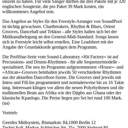
einzeln zu haben. Für viele Sänger dürften die drei Pakete mit je 320
englischen Songtexte, die pro Paket 39 Mark kosten, ein
willkommenes Angebot sein.
Das Angebot an Styles für den Freestyle-Arranger von SoundPool
ist tüchtig gewachsen. Chartbreakers, Rhythm & Blues, Orient
Grooves, Dancehall und Tekkno - alle Styles halten sich bei der
Midikanalbelegung an den General-Midi-Standard. Songs lassen
sich in Freestyle leicht selbst erstellen. Eine Leadsheet mit der
Angabe der Grundakkorde genügen dem Programm.
Die ProfiStar-Serie vom Sound-Laboratory »Hit Factory« ist auf
Percussions- und Drums-Rhythmen - für alle Sequenzermodelle -
spezialisiert. Die neu im Programm aufgenommenen »House«- und
»African«-Grooves beinhalten jeweils 50 verschiedene Rhythmen
aus der aktuellen Dancefloor-Szene. Die Grooves sind jeweils mit
Intros und Fill-Ins programmiert und normalerweise bis zu 16 Takte
lang. Interessant klingen vor allem die neuen Polyrhythmen und die
traditionellen Beats aus Afrika wie der Djigbo aus Ghana oder der
klassische Kpanlogo. Die Preise liegen pro Set bei rund 100 Mark.
(ua)
Vertrieb:
Geerdes Midisystem, Bismarkstr. 84,1000 Berlin 12
Techni Soft, Markus-Schleicher-Str. 25a, 7000 Stuttgart 80