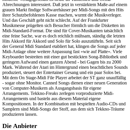
Abrechnungen interessiert. Daß jetzt in verstärktem Maße-auf einem
grauen Markt findige Softwarehäuser per Midi-Songs mit den Hits
ihrer Schutzbefohlenen Kasse machen, wurmt die Musikverleger.
Und das Geschäft geht nicht schlecht. Auf der Frankfurter
Musikmesse prügelten sich Besucher förmlich um die Disketten im
Midi-Standard-Format. Die sind für Cover-Musikanten tatsächlich
eine feine Sache, war es doch reichlich mühsam, ständig die letzten
Hits Akkord für Akkord und Solo für Solo auszutüfteln. Seit sich
der General Midi Standard etabliert hat, klingen die Songs auf jeder
Midi-Anlage ohne weitere Anpassung fast »wie auf Platte«. Viele
Keyboarder bestreiten mit einer gut bestückten Song-Bibliothek und
geringem Aufwand einen ganzen Abend - bei Gagen bis zu 2000
Mark. Während der Atari im Hintergrund einen beachtlichen Sounds
produziert, steuert der Entertainer Gesang und ein paar Solos bei.
Mit dem On Stage-Midi File Player arbeitet der ST ganz unauffällig
- sogar ohne Monitor. Canned Songs dienen einer neuen Generation
von Computer-Musikern als Ausgangsbasis für eigene
Arrangements. Tekkno-Freaks zerlegen vorproduzierte Midi-
Arrangements und basteln aus diesem Material eigene
Kompositionen. In der Kombination mit bespielten Audio-CDs und
Samplern sind Midi-Songs der Stoff, aus dem sich Tekkno-Träume
produzieren lassen.
Die Anbieter