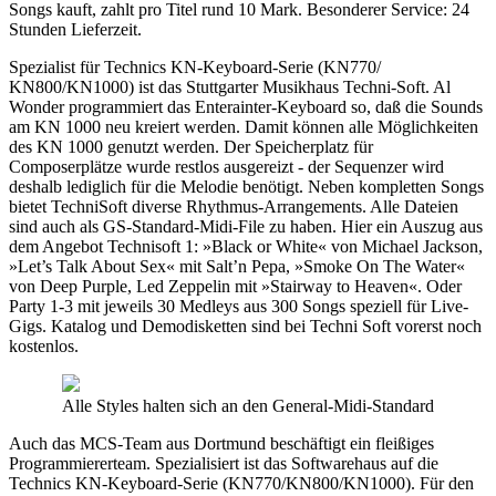
Songs kauft, zahlt pro Titel rund 10 Mark. Besonderer Service: 24
Stunden Lieferzeit.
Spezialist für Technics KN-Keyboard-Serie (KN770/
KN800/KN1000) ist das Stuttgarter Musikhaus Techni-Soft. Al
Wonder programmiert das Enterainter-Keyboard so, daß die Sounds
am KN 1000 neu kreiert werden. Damit können alle Möglichkeiten
des KN 1000 genutzt werden. Der Speicherplatz für
Composerplätze wurde restlos ausgereizt - der Sequenzer wird
deshalb lediglich für die Melodie benötigt. Neben kompletten Songs
bietet TechniSoft diverse Rhythmus-Arrangements. Alle Dateien
sind auch als GS-Standard-Midi-File zu haben. Hier ein Auszug aus
dem Angebot Technisoft 1: »Black or White« von Michael Jackson,
»Let’s Talk About Sex« mit Salt’n Pepa, »Smoke On The Water«
von Deep Purple, Led Zeppelin mit »Stairway to Heaven«. Oder
Party 1-3 mit jeweils 30 Medleys aus 300 Songs speziell für Live-
Gigs. Katalog und Demodisketten sind bei Techni Soft vorerst noch
kostenlos.
Alle Styles halten sich an den General-Midi-Standard
Auch das MCS-Team aus Dortmund beschäftigt ein fleißiges
Programmiererteam. Spezialisiert ist das Softwarehaus auf die
Technics KN-Keyboard-Serie (KN770/KN800/KN1000). Für den