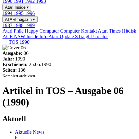
1990
1991
1992
1993
Atari Inside
▾
1994
1995
1996
ATARImagazin
▾
1987
1988
1989
Atari Phile
Happy Computer
Computer Kontakt
Atari Times
Hitdisk
ACE NSW Inside Info
Atari Update
STraight Up
atos
← TOS 1990
Ausgabe:
06
Jahr:
1990
Erschienen:
25.05.1990
Seiten:
136
Komplett archiviert
Artikel in TOS – Ausgabe 06
(1990)
Aktuell
Aktuelle News
6