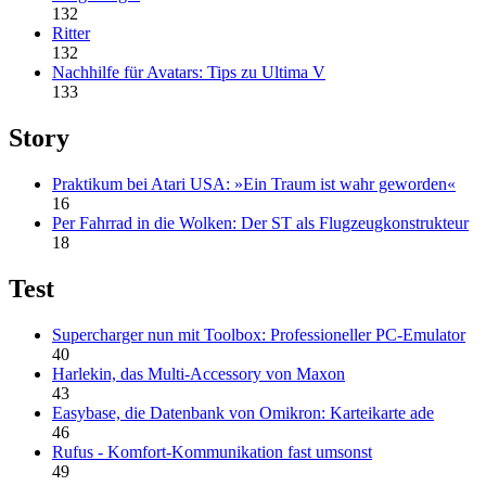
132
Ritter
132
Nachhilfe für Avatars: Tips zu Ultima V
133
Story
Praktikum bei Atari USA: »Ein Traum ist wahr geworden«
16
Per Fahrrad in die Wolken: Der ST als Flugzeugkonstrukteur
18
Test
Supercharger nun mit Toolbox: Professioneller PC-Emulator
40
Harlekin, das Multi-Accessory von Maxon
43
Easybase, die Datenbank von Omikron: Karteikarte ade
46
Rufus - Komfort-Kommunikation fast umsonst
49