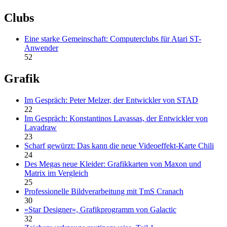
Clubs
Eine starke Gemeinschaft: Computerclubs für Atari ST-
Anwender
52
Grafik
Im Gespräch: Peter Melzer, der Entwickler von STAD
22
Im Gespräch: Konstantinos Lavassas, der Entwickler von
Lavadraw
23
Scharf gewürzt: Das kann die neue Videoeffekt-Karte Chili
24
Des Megas neue Kleider: Grafikkarten von Maxon und
Matrix im Vergleich
25
Professionelle Bildverarbeitung mit TmS Cranach
30
»Star Designer«, Grafikprogramm von Galactic
32