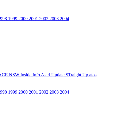
1998
1999
2000
2001
2002
2003
2004
ACE NSW Inside Info
Atari Update
STraight Up
atos
1998
1999
2000
2001
2002
2003
2004