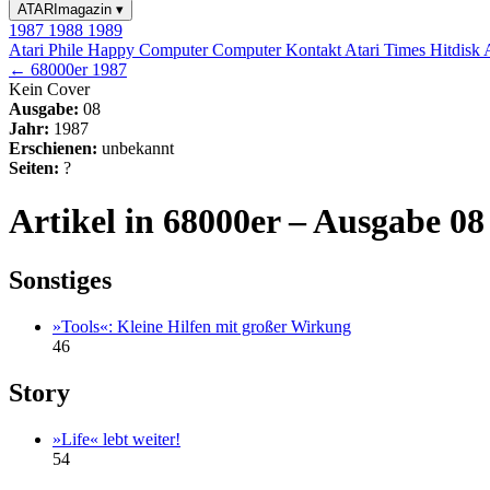
ATARImagazin
▾
1987
1988
1989
Atari Phile
Happy Computer
Computer Kontakt
Atari Times
Hitdisk
← 68000er 1987
Kein Cover
Ausgabe:
08
Jahr:
1987
Erschienen:
unbekannt
Seiten:
?
Artikel in 68000er – Ausgabe 08
Sonstiges
»Tools«: Kleine Hilfen mit großer Wirkung
46
Story
»Life« lebt weiter!
54