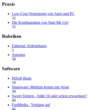
Praxis
Low-Cost-Vernetzung von Atari und PC
32
Die Konfiguration von Start Me Up!
35
Rubriken
Editorial: Seifenblasen
5
Apropos
58
Software
HiSoft Basic
19
Shareware: Medizin lernen mit Vesal
39
Sweet Sixteen - Süße 16 oder schon erwachsen?
40
FunMedia - Vorhang auf
46