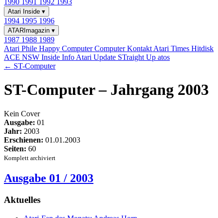
1990
1991
1992
1993
Atari Inside
▾
1994
1995
1996
ATARImagazin
▾
1987
1988
1989
Atari Phile
Happy Computer
Computer Kontakt
Atari Times
Hitdisk
ACE NSW Inside Info
Atari Update
STraight Up
atos
← ST-Computer
ST-Computer – Jahrgang 2003
Kein Cover
Ausgabe:
01
Jahr:
2003
Erschienen:
01.01.2003
Seiten:
60
Komplett archiviert
Ausgabe 01 / 2003
Aktuelles