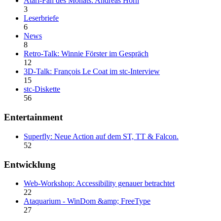
Atari-Fan des Monats: Andreas Horn
3
Leserbriefe
6
News
8
Retro-Talk: Winnie Förster im Gespräch
12
3D-Talk: François Le Coat im stc-Interview
15
stc-Diskette
56
Entertainment
Superfly: Neue Action auf dem ST, TT & Falcon.
52
Entwicklung
Web-Workshop: Accessibility genauer betrachtet
22
Ataquarium - WinDom &amp; FreeType
27