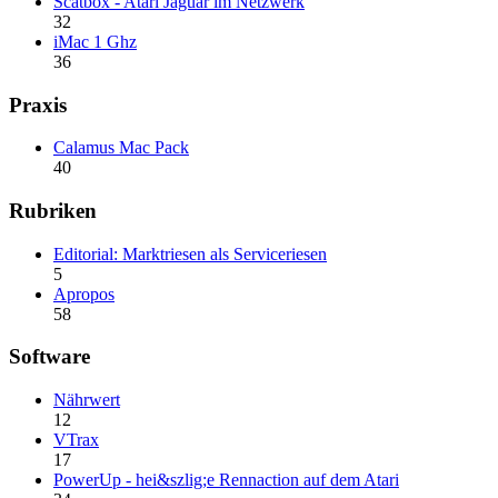
Scatbox - Atari Jaguar im Netzwerk
32
iMac 1 Ghz
36
Praxis
Calamus Mac Pack
40
Rubriken
Editorial: Marktriesen als Serviceriesen
5
Apropos
58
Software
Nährwert
12
VTrax
17
PowerUp - hei&szlig;e Rennaction auf dem Atari