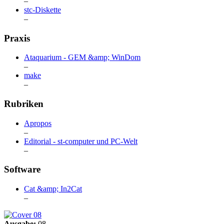
–
stc-Diskette
–
Praxis
Ataquarium - GEM &amp; WinDom
–
make
–
Rubriken
Apropos
–
Editorial - st-computer und PC-Welt
–
Software
Cat &amp; In2Cat
–
Ausgabe:
08