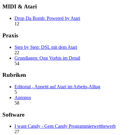
MIDI & Atari
Drop Da Bomb: Powered by Atari
12
Praxis
Step by Step: DSL mit dem Atari
22
Grundlagen: Ogg Vorbis im Detail
54
Rubriken
Editorial - Appetit auf Atari im Arbeits-Alltag
5
Apropos
58
Software
I want Candy - Gem Candy Programmierwettbewerb
27