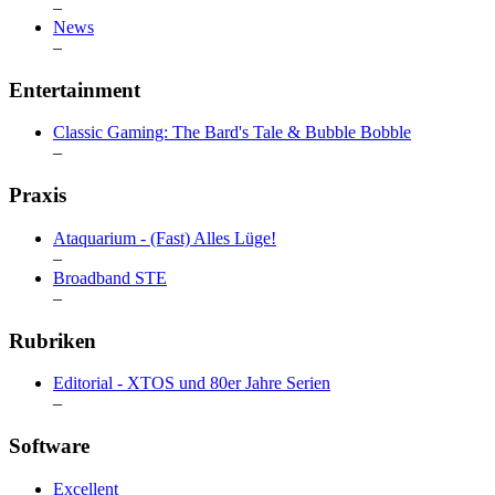
–
News
–
Entertainment
Classic Gaming: The Bard's Tale & Bubble Bobble
–
Praxis
Ataquarium - (Fast) Alles Lüge!
–
Broadband STE
–
Rubriken
Editorial - XTOS und 80er Jahre Serien
–
Software
Excellent