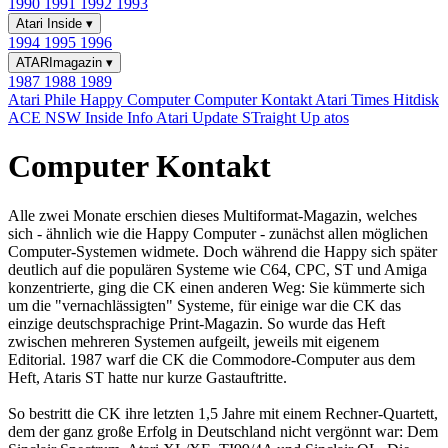
1990
1991
1992
1993
Atari Inside
▾
1994
1995
1996
ATARImagazin
▾
1987
1988
1989
Atari Phile
Happy Computer
Computer Kontakt
Atari Times
Hitdisk
ACE NSW Inside Info
Atari Update
STraight Up
atos
Computer Kontakt
Alle zwei Monate erschien dieses Multiformat-Magazin, welches
sich - ähnlich wie die Happy Computer - zunächst allen möglichen
Computer-Systemen widmete. Doch während die Happy sich später
deutlich auf die populären Systeme wie C64, CPC, ST und Amiga
konzentrierte, ging die CK einen anderen Weg: Sie kümmerte sich
um die "vernachlässigten" Systeme, für einige war die CK das
einzige deutschsprachige Print-Magazin. So wurde das Heft
zwischen mehreren Systemen aufgeilt, jeweils mit eigenem
Editorial. 1987 warf die CK die Commodore-Computer aus dem
Heft, Ataris ST hatte nur kurze Gastauftritte.
So bestritt die CK ihre letzten 1,5 Jahre mit einem Rechner-Quartett,
dem der ganz große Erfolg in Deutschland nicht vergönnt war: Dem