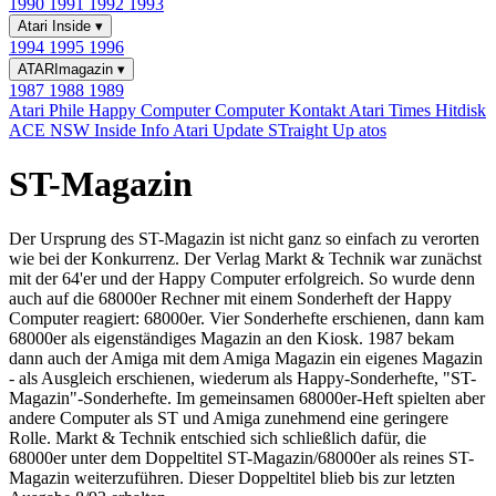
1990
1991
1992
1993
Atari Inside
▾
1994
1995
1996
ATARImagazin
▾
1987
1988
1989
Atari Phile
Happy Computer
Computer Kontakt
Atari Times
Hitdisk
ACE NSW Inside Info
Atari Update
STraight Up
atos
ST-Magazin
Der Ursprung des ST-Magazin ist nicht ganz so einfach zu verorten
wie bei der Konkurrenz. Der Verlag Markt & Technik war zunächst
mit der 64'er und der Happy Computer erfolgreich. So wurde denn
auch auf die 68000er Rechner mit einem Sonderheft der Happy
Computer reagiert: 68000er. Vier Sonderhefte erschienen, dann kam
68000er als eigenständiges Magazin an den Kiosk. 1987 bekam
dann auch der Amiga mit dem Amiga Magazin ein eigenes Magazin
- als Ausgleich erschienen, wiederum als Happy-Sonderhefte, "ST-
Magazin"-Sonderhefte. Im gemeinsamen 68000er-Heft spielten aber
andere Computer als ST und Amiga zunehmend eine geringere
Rolle. Markt & Technik entschied sich schließlich dafür, die
68000er unter dem Doppeltitel ST-Magazin/68000er als reines ST-
Magazin weiterzuführen. Dieser Doppeltitel blieb bis zur letzten