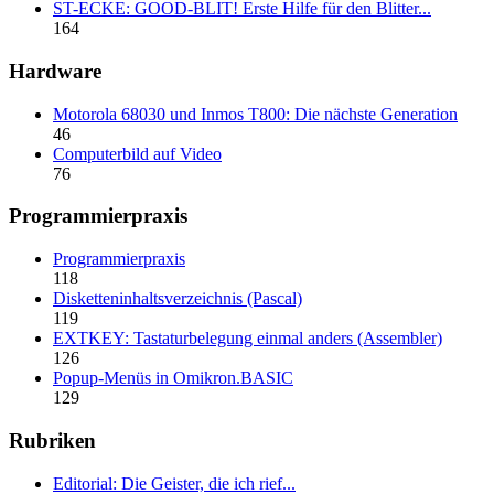
ST-ECKE: GOOD-BLIT! Erste Hilfe für den Blitter...
164
Hardware
Motorola 68030 und Inmos T800: Die nächste Generation
46
Computerbild auf Video
76
Programmierpraxis
Programmierpraxis
118
Disketteninhaltsverzeichnis (Pascal)
119
EXTKEY: Tastaturbelegung einmal anders (Assembler)
126
Popup-Menüs in Omikron.BASIC
129
Rubriken
Editorial: Die Geister, die ich rief...