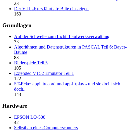
28
Der V.I.P.-Kurs fährt ab: Bitte einsteigen
160
Grundlagen
Auf der Schwelle zum Licht: Laufwerksverwaltung
33
Algorithmen und Datenstrukturen in PASCAL Teil 6: Bayer-
Bäume
83
Bilderspiele Teil 5
105
Extended VT52-Emulator Teil 1
122
ST-Ecke: appl_trecord und appl_tplay - und sie dreht sich
doch...
143
Hardware
EPSON LQ-500
42
Selbstbau eines Computerscanners