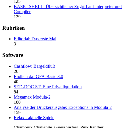
125
BASIC-SHELL: Übersichtlicher Zugriff auf Interpreter und
Compiler
129
Rubriken
Editorial: Das erste Mal
3
Software
Cashflow: Bargeldfluß
26
Endlich da! GFA-Basic 3.0
40
SED-DOC ST: Eine Privatliquidation
84
Megamax Modula-2
100
Analyse der Druckerausgabe: Exceptions in Modula-2
159
Relax - aktuelle Spiele
Chamonix Challenge, Giana Sisters, Pink Panther