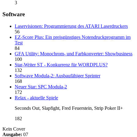
3
Software
Laservisionen: Programmierung des ATARI Laserdruckers
56
EZ-Score Plus: Ein preisgünstiges Notendruckprogramm im
Test
84
GFA Utility: Monochrom- und Farbkonverter: Showbusiness
100
Star-Writer ST - Konkurrenz für WORDPLUS?
132
Softwave Modula-2: Ausbaufähiger Sprinter
168
Neuer Star: SPC Modula-2
172
Relax - aktuelle Spiele
Seconds Out, Slapfight, Fred Feuerstein, Strip Poker II+
182
Kein Cover
Ausgabe:
07