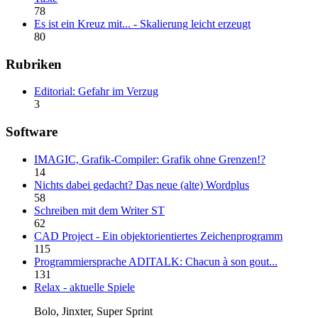
78
Es ist ein Kreuz mit... - Skalierung leicht erzeugt
80
Rubriken
Editorial: Gefahr im Verzug
3
Software
IMAGIC, Grafik-Compiler: Grafik ohne Grenzen!?
14
Nichts dabei gedacht? Das neue (alte) Wordplus
58
Schreiben mit dem Writer ST
62
CAD Project - Ein objektorientiertes Zeichenprogramm
115
Programmiersprache ADITALK: Chacun à son gout...
131
Relax - aktuelle Spiele
Bolo, Jinxter, Super Sprint