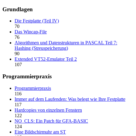
Grundlagen
Die Festplatte (Teil IV)
70
Das Wincap-File
76
Algorithmen und Datenstrukturen in PASCAL Teil 7:
Hashing (Streuspeicherung)
90
Extended VT52-Emulator Teil 2
107
Programmierpraxis
Programmierpraxis
116
Immer auf dem Laufenden: Was belegt wie Ihre Festplatte
117
Hardcopies von einzelnen Fenstern
122
NO_CLS: Ein Patch für GFA-BASIC
124
Eine Bildschirmuhr am ST