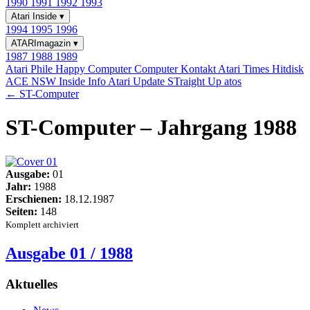
1990
1991
1992
1993
Atari Inside
▾
1994
1995
1996
ATARImagazin
▾
1987
1988
1989
Atari Phile
Happy Computer
Computer Kontakt
Atari Times
Hitdisk
ACE NSW Inside Info
Atari Update
STraight Up
atos
← ST-Computer
ST-Computer – Jahrgang 1988
Ausgabe:
01
Jahr:
1988
Erschienen:
18.12.1987
Seiten:
148
Komplett archiviert
Ausgabe 01 / 1988
Aktuelles