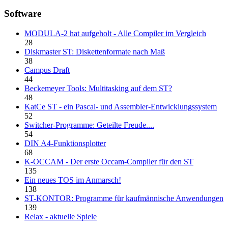
Software
MODULA-2 hat aufgeholt - Alle Compiler im Vergleich
28
Diskmaster ST: Diskettenformate nach Maß
38
Campus Draft
44
Beckemeyer Tools: Multitasking auf dem ST?
48
KatCe ST - ein Pascal- und Assembler-Entwicklungssystem
52
Switcher-Programme: Geteilte Freude....
54
DIN A4-Funktionsplotter
68
K-OCCAM - Der erste Occam-Compiler für den ST
135
Ein neues TOS im Anmarsch!
138
ST-KONTOR: Programme für kaufmännische Anwendungen
139
Relax - aktuelle Spiele