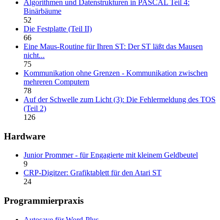
Algorithmen und Datenstrukturen in PASCAL Teil 4:
Binärbäume
52
Die Festplatte (Teil II)
66
Eine Maus-Routine für Ihren ST: Der ST läßt das Mausen
nicht...
75
Kommunikation ohne Grenzen - Kommunikation zwischen
mehreren Computern
78
Auf der Schwelle zum Licht (3): Die Fehlermeldung des TOS
(Teil 2)
126
Hardware
Junior Prommer - für Engagierte mit kleinem Geldbeutel
9
CRP-Digitzer: Grafiktablett für den Atari ST
24
Programmierpraxis
Autosave für Word-Plus