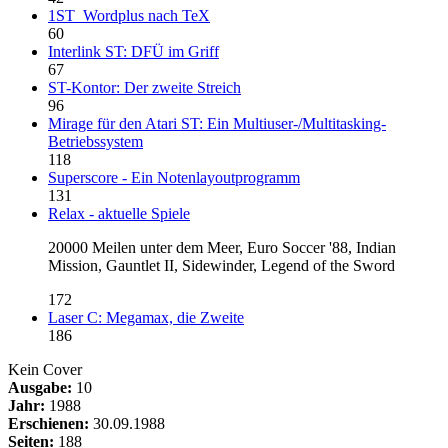
1ST_Wordplus nach TeX
60
Interlink ST: DFÜ im Griff
67
ST-Kontor: Der zweite Streich
96
Mirage für den Atari ST: Ein Multiuser-/Multitasking-
Betriebssystem
118
Superscore - Ein Notenlayoutprogramm
131
Relax - aktuelle Spiele
20000 Meilen unter dem Meer, Euro Soccer '88, Indian
Mission, Gauntlet II, Sidewinder, Legend of the Sword
172
Laser C: Megamax, die Zweite
186
Kein Cover
Ausgabe:
10
Jahr:
1988
Erschienen:
30.09.1988
Seiten:
188