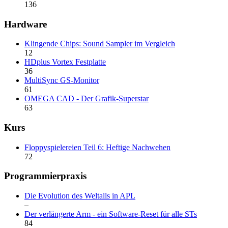
136
Hardware
Klingende Chips: Sound Sampler im Vergleich
12
HDplus Vortex Festplatte
36
MultiSync GS-Monitor
61
OMEGA CAD - Der Grafik-Superstar
63
Kurs
Floppyspielereien Teil 6: Heftige Nachwehen
72
Programmierpraxis
Die Evolution des Weltalls in APL
–
Der verlängerte Arm - ein Software-Reset für alle STs
84