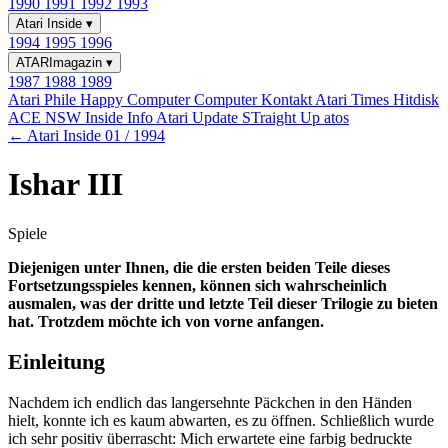
1990
1991
1992
1993
Atari Inside
▾
1994
1995
1996
ATARImagazin
▾
1987
1988
1989
Atari Phile
Happy Computer
Computer Kontakt
Atari Times
Hitdisk
ACE NSW Inside Info
Atari Update
STraight Up
atos
← Atari Inside 01 / 1994
Ishar III
Spiele
Diejenigen unter Ihnen, die die ersten beiden Teile dieses
Fortsetzungsspieles kennen, können sich wahrscheinlich
ausmalen, was der dritte und letzte Teil dieser Trilogie zu bieten
hat. Trotzdem möchte ich von vorne anfangen.
Einleitung
Nachdem ich endlich das langersehnte Päckchen in den Händen
hielt, konnte ich es kaum abwarten, es zu öffnen. Schließlich wurde
ich sehr positiv überrascht: Mich erwartete eine farbig bedruckte