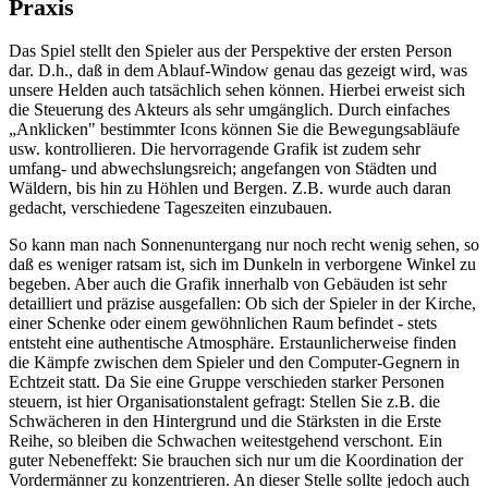
Praxis
Das Spiel stellt den Spieler aus der Perspektive der ersten Person
dar. D.h., daß in dem Ablauf-Window genau das gezeigt wird, was
unsere Helden auch tatsächlich sehen können. Hierbei erweist sich
die Steuerung des Akteurs als sehr umgänglich. Durch einfaches
„Anklicken" bestimmter Icons können Sie die Bewegungsabläufe
usw. kontrollieren. Die hervorragende Grafik ist zudem sehr
umfang- und abwechslungsreich; angefangen von Städten und
Wäldern, bis hin zu Höhlen und Bergen. Z.B. wurde auch daran
gedacht, verschiedene Tageszeiten einzubauen.
So kann man nach Sonnenuntergang nur noch recht wenig sehen, so
daß es weniger ratsam ist, sich im Dunkeln in verborgene Winkel zu
begeben. Aber auch die Grafik innerhalb von Gebäuden ist sehr
detailliert und präzise ausgefallen: Ob sich der Spieler in der Kirche,
einer Schenke oder einem gewöhnlichen Raum befindet - stets
entsteht eine authentische Atmosphäre. Erstaunlicherweise finden
die Kämpfe zwischen dem Spieler und den Computer-Gegnern in
Echtzeit statt. Da Sie eine Gruppe verschieden starker Personen
steuern, ist hier Organisationstalent gefragt: Stellen Sie z.B. die
Schwächeren in den Hintergrund und die Stärksten in die Erste
Reihe, so bleiben die Schwachen weitestgehend verschont. Ein
guter Nebeneffekt: Sie brauchen sich nur um die Koordination der
Vordermänner zu konzentrieren. An dieser Stelle sollte jedoch auch