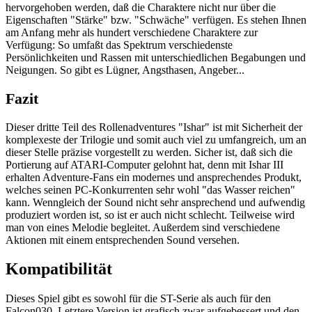
hervorgehoben werden, daß die Charaktere nicht nur über die
Eigenschaften "Stärke" bzw. "Schwäche" verfügen. Es stehen Ihnen
am Anfang mehr als hundert verschiedene Charaktere zur
Verfügung: So umfaßt das Spektrum verschiedenste
Persönlichkeiten und Rassen mit unterschiedlichen Begabungen und
Neigungen. So gibt es Lügner, Angsthasen, Angeber...
Fazit
Dieser dritte Teil des Rollenadventures "Ishar" ist mit Sicherheit der
komplexeste der Trilogie und somit auch viel zu umfangreich, um an
dieser Stelle präzise vorgestellt zu werden. Sicher ist, daß sich die
Portierung auf ATARI-Computer gelohnt hat, denn mit Ishar III
erhalten Adventure-Fans ein modernes und ansprechendes Produkt,
welches seinen PC-Konkurrenten sehr wohl "das Wasser reichen"
kann. Wenngleich der Sound nicht sehr ansprechend und aufwendig
produziert worden ist, so ist er auch nicht schlecht. Teilweise wird
man von eines Melodie begleitet. Außerdem sind verschiedene
Aktionen mit einem entsprechenden Sound versehen.
Kompatibilität
Dieses Spiel gibt es sowohl für die ST-Serie als auch für den
Falcon030. Letztere Version ist grafisch zwar aufgebessert und den