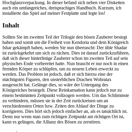
Hochglanzverpackung. In dieser befand sich neben vier Disketten
auch ein umfangreiches, dreisprachiges Handbuch. Kurzum, ich
installierte das Spiel auf meiner Festplatte und legte los!
Inhalt
Sollten Sie im zweiten Teil der Trilogie den bösen Zauberer besiegt
haben und somit um die Freiheit von Kendoria und dem Königreich
Ishar gekämpft haben, werden Sie nun überrascht: Der üble Shadar
ist zurückgekehrt um sich zu rächen. Dies ist darauf zurückzuführen,
daß sich dieser hinterlistige Zauberer schon im zweiten Teil auf sein
physisches Ende vorbereitet hatte. Nun braucht er nur noch in einen
fremden Körper zu schlüpfen, um zu neuem Leben erweckt zu
werden. Das Problem ist jedoch, daß er sich hierzu eine der
mächtigsten Figuren, den unsterblichen Drachen Wohratax
ausgesucht hat. Gelänge dies, so wäre der Untergang des
Königreiches besiegelt. Diese Reinkarnation kann jedoch nur zu
einem bestimmten Zeitpunkt vollzogen werden. Um das Schlimmste
zu verhindern, müssen sie in der Zeit zurückreisen um an
verschiedensten Orten bzw. Zeiten den Ablauf der Dinge zu
korrigieren. Dies hört sich jedoch einfacher an, als es tatsächlich ist.
Denn nur wenn man zum richtigen Zeitpunkt am richtigen Ort ist,
kann es gelingen, die Allianz des Bösen zu zerstören.