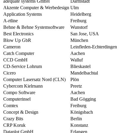
adequate systems GmbH
Darmstadt
Akzente Computer & Werbedesign
Ulm
Application Systems
Heidelberg
A-rtline
Freiburg
Behne & Behne Systemsoftware
Wunstorf
Best Electronics
San Jose, USA
Blow Up GbR
München
Cameron
Leinfleden-Echterdingen
Catch Computer
Aachen
CCD GmbH
Walluf
CD-Service Lohrum
Blieskastel
Cicero
Mandelbachtal
Computer Lasersatz Nord (CLN)
Plön
Cybercom Kielrnann
Preetz
Compo Software
Aachen
Computerinsel
Bad Gögging
Comtex
Freiburg
Concept & Design
Königsbach
Crazy Bits
Berlin
CRP Koruk
Konstanz
Dataplot GmbH
Erlangen