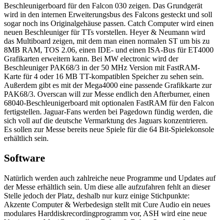
Beschleunigerboard für den Falcon 030 zeigen. Das Grundgerät
wird in den internen Erweiterungsbus des Falcons gesteckt und soll
sogar noch ins Originalgehäuse passen. Catch Computer wird einen
neuen Beschleuniger für TTs vorstellen. Heyer & Neumann wird
das Multiboard zeigen, mit dem man einen normalen ST um bis zu
8MB RAM, TOS 2.06, einen IDE- und einen ISA-Bus für ET4000
Grafikarten erweitern kann. Bei MW electronic wird der
Beschleuniger PAK68/3 in der 50 MHz Version mit FastRAM-
Karte für 4 oder 16 MB TT-kompatiblen Speicher zu sehen sein.
Außerdem gibt es mit der Mega4000 eine passende Grafikkarte zur
PAK68/3. Overscan will zur Messe endlich den Afterburner, einen
68040-Beschleunigerboard mit optionalen FastRAM für den Falcon
fertigstellen. Jaguar-Fans werden bei Pagedown fündig werden, die
sich voll auf die deutsche Vermarktung des Jaguars konzentrieren.
Es sollen zur Messe bereits neue Spiele für die 64 Bit-Spielekonsole
erhältlich sein.
Software
Natürlich werden auch zahlreiche neue Programme und Updates auf
der Messe erhältlich sein. Um diese alle aufzufahren fehlt an dieser
Stelle jedoch der Platz, deshalb nur kurz einige Stichpunkte:
Akzente Computer & Werbedesign stellt mit Cure Audio ein neues
modulares Harddiskrecordingprogramm vor, ASH wird eine neue