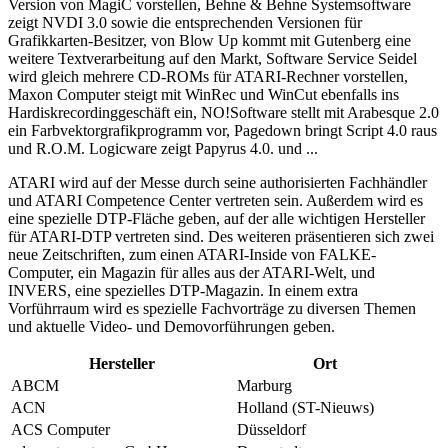
Version von MagiC vorstellen, Behne & Behne Systemsoftware
zeigt NVDI 3.0 sowie die entsprechenden Versionen für
Grafikkarten-Besitzer, von Blow Up kommt mit Gutenberg eine
weitere Textverarbeitung auf den Markt, Software Service Seidel
wird gleich mehrere CD-ROMs für ATARI-Rechner vorstellen,
Maxon Computer steigt mit WinRec und WinCut ebenfalls ins
Hardiskrecordinggeschäft ein, NO!Software stellt mit Arabesque 2.0
ein Farbvektorgrafikprogramm vor, Pagedown bringt Script 4.0 raus
und R.O.M. Logicware zeigt Papyrus 4.0. und ...
ATARI wird auf der Messe durch seine authorisierten Fachhändler
und ATARI Competence Center vertreten sein. Außerdem wird es
eine spezielle DTP-Fläche geben, auf der alle wichtigen Hersteller
für ATARI-DTP vertreten sind. Des weiteren präsentieren sich zwei
neue Zeitschriften, zum einen ATARI-Inside von FALKE-
Computer, ein Magazin für alles aus der ATARI-Welt, und
INVERS, eine spezielles DTP-Magazin. In einem extra
Vorführraum wird es spezielle Fachvorträge zu diversen Themen
und aktuelle Video- und Demovorführungen geben.
Hersteller
Ort
ABCM
Marburg
ACN
Holland (ST-Nieuws)
ACS Computer
Düsseldorf