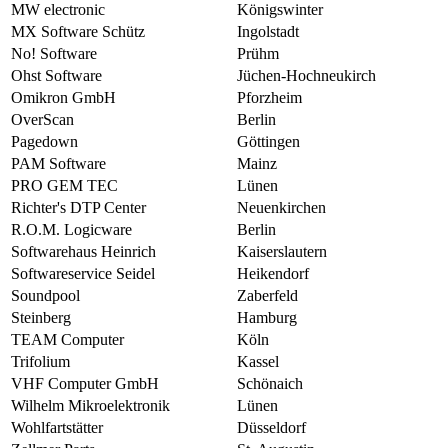
MW electronic
Königswinter
MX Software Schütz
Ingolstadt
No! Software
Prühm
Ohst Software
Jüchen-Hochneukirch
Omikron GmbH
Pforzheim
OverScan
Berlin
Pagedown
Göttingen
PAM Software
Mainz
PRO GEM TEC
Lünen
Richter's DTP Center
Neuenkirchen
R.O.M. Logicware
Berlin
Softwarehaus Heinrich
Kaiserslautern
Softwareservice Seidel
Heikendorf
Soundpool
Zaberfeld
Steinberg
Hamburg
TEAM Computer
Köln
Trifolium
Kassel
VHF Computer GmbH
Schönaich
Wilhelm Mikroelektronik
Lünen
Wohlfartstätter
Düsseldorf