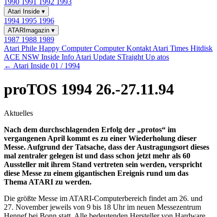
1990
1991
1992
1993
Atari Inside
▾
1994
1995
1996
ATARImagazin
▾
1987
1988
1989
Atari Phile
Happy Computer
Computer Kontakt
Atari Times
Hitdisk
ACE NSW Inside Info
Atari Update
STraight Up
atos
← Atari Inside 01 / 1994
proTOS 1994 26.-27.11.94
Aktuelles
Nach dem durchschlagenden Erfolg der „protos“ im
vergangenen April kommt es zu einer Wiederholung dieser
Messe. Aufgrund der Tatsache, dass der Austragungsort dieses
mal zentraler gelegen ist und dass schon jetzt mehr als 60
Aussteller mit ihrem Stand vertreten sein werden, verspricht
diese Messe zu einem gigantischen Ereignis rund um das
Thema ATARI zu werden.
Die größte Messe im ATARI-Computerbereich findet am 26. und
27. November jeweils von 9 bis 18 Uhr im neuen Messezentrum
Hennef bei Bonn statt. Alle bedeutenden Hersteller von Hardware,