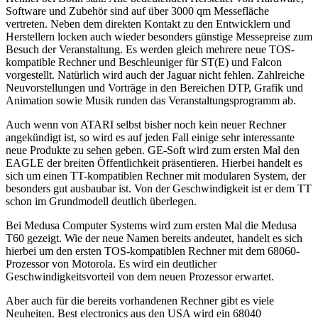
Software und Zubehör sind auf über 3000 qm Messefläche
vertreten. Neben dem direkten Kontakt zu den Entwicklern und
Herstellern locken auch wieder besonders günstige Messepreise zum
Besuch der Veranstaltung. Es werden gleich mehrere neue TOS-
kompatible Rechner und Beschleuniger für ST(E) und Falcon
vorgestellt. Natürlich wird auch der Jaguar nicht fehlen. Zahlreiche
Neuvorstellungen und Vorträge in den Bereichen DTP, Grafik und
Animation sowie Musik runden das Veranstaltungsprogramm ab.
Auch wenn von ATARI selbst bisher noch kein neuer Rechner
angekündigt ist, so wird es auf jeden Fall einige sehr interessante
neue Produkte zu sehen geben. GE-Soft wird zum ersten Mal den
EAGLE der breiten Öffentlichkeit präsentieren. Hierbei handelt es
sich um einen TT-kompatiblen Rechner mit modularen System, der
besonders gut ausbaubar ist. Von der Geschwindigkeit ist er dem TT
schon im Grundmodell deutlich überlegen.
Bei Medusa Computer Systems wird zum ersten Mal die Medusa
T60 gezeigt. Wie der neue Namen bereits andeutet, handelt es sich
hierbei um den ersten TOS-kompatiblen Rechner mit dem 68060-
Prozessor von Motorola. Es wird ein deutlicher
Geschwindigkeitsvorteil von dem neuen Prozessor erwartet.
Aber auch für die bereits vorhandenen Rechner gibt es viele
Neuheiten. Best electronics aus den USA wird ein 68040