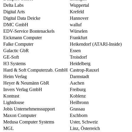
Delta Labs
Wuppertal
Digital Arts
Krefeld
Digital Data Deicke
Hannover
DMC GmbH
walluf
EDV-Service Bontenackels
Würselen
Eickmann Computer
Frankfurt
Falke Computer
Heikendorf (ATARI-Inside)
Galactic GbR
Essen
GE-Soft
Troisdorf
H3 Systems
Heidelberg
Hard & Soft Computerzab. GmbH
Castrop-Rauxel
Heim Verlag
Darmstadt
Heyer & Neumänn GbR
Aachen
Invers Verlag GmbH
Freiburg
Kontrast
Koblenz
Lightdouse
Heilbronn
Jobis Unternehmenssupport
Grassau
Maxon Computer
Eschborn
Medusa Computer Systems
Uster, Schweiz
MGL
Linz, Österreich