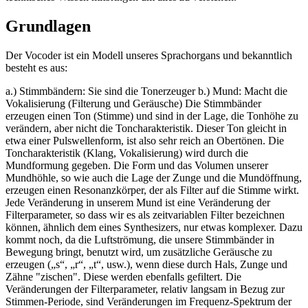
Grundlagen
Der Vocoder ist ein Modell unseres Sprachorgans und bekanntlich
besteht es aus:
a.) Stimmbändern: Sie sind die Tonerzeuger b.) Mund: Macht die
Vokalisierung (Filterung und Geräusche) Die Stimmbänder
erzeugen einen Ton (Stimme) und sind in der Lage, die Tonhöhe zu
verändern, aber nicht die Toncharakteristik. Dieser Ton gleicht in
etwa einer Pulswellenform, ist also sehr reich an Obertönen. Die
Toncharakteristik (Klang, Vokalisierung) wird durch die
Mundformung gegeben. Die Form und das Volumen unserer
Mundhöhle, so wie auch die Lage der Zunge und die Mundöffnung,
erzeugen einen Resonanzkörper, der als Filter auf die Stimme wirkt.
Jede Veränderung in unserem Mund ist eine Veränderung der
Filterparameter, so dass wir es als zeitvariablen Filter bezeichnen
können, ähnlich dem eines Synthesizers, nur etwas komplexer. Dazu
kommt noch, da die Luftströmung, die unsere Stimmbänder in
Bewegung bringt, benutzt wird, um zusätzliche Geräusche zu
erzeugen („s“, „r“, „t“, usw.), wenn diese durch Hals, Zunge und
Zähne "zischen". Diese werden ebenfalls gefiltert. Die
Veränderungen der Filterparameter, relativ langsam in Bezug zur
Stimmen-Periode, sind Veränderungen im Frequenz-Spektrum der