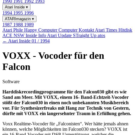
1990
1991
1992
1993
Atari Inside
▾
1994
1995
1996
ATARImagazin
▾
1987
1988
1989
Atari Phile
Happy Computer
Computer Kontakt
Atari Times
Hitdisk
ACE NSW Inside Info
Atari Update
STraight Up
atos
← Atari Inside 01 / 1994
VOXX - Vocoder für den
Falcon
Software
Harddiskrecordingprogramme für den Falcon030 gibt es wie
Sand am Meer. Mit VOXX, einem 16- Band-Echtzeit-Vocoder
stößt der Falcon030 in einen noch unbekannten Musikbereich
vor. Für Synthesizerfreaks mit Hang zur Technik von Gestern,
dürfte mit VOXX ein langersehnter Traum in Erfüllung gehen.
Voxx Realtime-Vocoder für „Falconisten“. Wer hätte jemals ahnen
können, welche Möglichkeiten im Falcon030 stecken? VOXX ist
ein 16-Band-Vocoder mit DSP-Unterstützung, welcher die