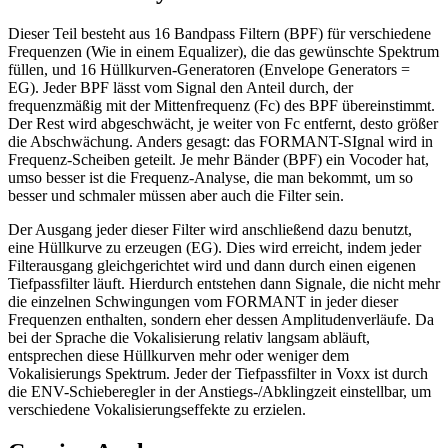
Dieser Teil besteht aus 16 Bandpass Filtern (BPF) für verschiedene
Frequenzen (Wie in einem Equalizer), die das gewünschte Spektrum
füllen, und 16 Hüllkurven-Generatoren (Envelope Generators =
EG). Jeder BPF lässt vom Signal den Anteil durch, der
frequenzmäßig mit der Mittenfrequenz (Fc) des BPF übereinstimmt.
Der Rest wird abgeschwächt, je weiter von Fc entfernt, desto größer
die Abschwächung. Anders gesagt: das FORMANT-SIgnal wird in
Frequenz-Scheiben geteilt. Je mehr Bänder (BPF) ein Vocoder hat,
umso besser ist die Frequenz-Analyse, die man bekommt, um so
besser und schmaler müssen aber auch die Filter sein.
Der Ausgang jeder dieser Filter wird anschließend dazu benutzt,
eine Hüllkurve zu erzeugen (EG). Dies wird erreicht, indem jeder
Filterausgang gleichgerichtet wird und dann durch einen eigenen
Tiefpassfilter läuft. Hierdurch entstehen dann Signale, die nicht mehr
die einzelnen Schwingungen vom FORMANT in jeder dieser
Frequenzen enthalten, sondern eher dessen Amplitudenverläufe. Da
bei der Sprache die Vokalisierung relativ langsam abläuft,
entsprechen diese Hüllkurven mehr oder weniger dem
Vokalisierungs Spektrum. Jeder der Tiefpassfilter in Voxx ist durch
die ENV-Schieberegler in der Anstiegs-/Abklingzeit einstellbar, um
verschiedene Vokalisierungseffekte zu erzielen.