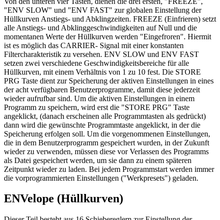
Von den unteren vier Tasten, dienen die drei ersten, "FREEZE",
"ENV SLOW" und "ENV FAST" zur globalen Einstellung der
Hüllkurven Anstiegs- und Abklingzeiten. FREEZE (Einfrieren) setzt
alle Anstiegs- und Abklinggeschwindigkeiten auf Null und die
momentanen Werte der Hüllkurven werden "Eingefroren". Hiermit
ist es möglich das CARRIER- Signal mit einer konstanten
Filtercharakteristik zu versehen. ENV SLOW und ENV FAST
setzen zwei verschiedene Geschwindigkeitsbereiche für alle
Hüllkurven, mit einem Verhältnis von 1 zu 10 fest. Die STORE
PRG Taste dient zur Speicherung der aktiven Einstellungen in eines
der acht verfügbaren Benutzerprogramme, damit diese jederzeit
wieder aufrufbar sind. Um die aktiven Einstellungen in einem
Programm zu speichern, wird erst die "STORE PRG" Taste
angeklickt, (danach erscheinen alle Programmtasten als gedrückt)
dann wird die gewünschte Programmtaste angeklickt, in der die
Speicherung erfolgen soll. Um die vorgenommenen Einstellungen,
die in dem Benutzerprogramm gespeichert wurden, in der Zukunft
wieder zu verwenden, müssen diese vor Verlassen des Programms
als Datei gespeichert werden, um sie dann zu einem späteren
Zeitpunkt wieder zu laden. Bei jedem Programmstart werden immer
die vorprogrammierten Einstellungen ("Werkpresets") geladen.
ENVelope (Hüllkurven)
Dieser Teil besteht aus 16 Schiebereglern zur Einstellung der