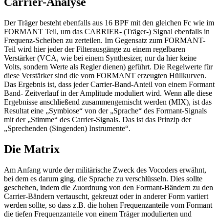
Carrier-Analyse
Der Träger besteht ebenfalls aus 16 BPF mit den gleichen Fc wie im
FORMANT Teil, um das CARRIER- (Träger-) Signal ebenfalls in
Frequenz-Scheiben zu zerteilen. Im Gegensatz zum FORMANT-
Teil wird hier jeder der Filterausgänge zu einem regelbaren
Verstärker (VCA, wie bei einem Synthesizer, nur da hier keine
Volts, sondern Werte als Regler dienen) geführt. Die Regelwerte für
diese Verstärker sind die vom FORMANT erzeugten Hüllkurven.
Das Ergebnis ist, dass jeder Carrier-Band-Anteil von einem Formant
Band- Zeitverlauf in der Amplitude moduliert wird. Wenn alle diese
Ergebnisse anschließend zusammengemischt werden (MIX), ist das
Resultat eine „Symbiose“ von der „Sprache“ des Formant-Signals
mit der „Stimme“ des Carrier-Signals. Das ist das Prinzip der
„Sprechenden (Singenden) Instrumente“.
Die Matrix
Am Anfang wurde der militärische Zweck des Vocoders erwähnt,
bei dem es darum ging, die Sprache zu verschlüsseln. Dies sollte
geschehen, indem die Zuordnung von den Formant-Bändern zu den
Carrier-Bändern vertauscht, gekreuzt oder in anderer Form variiert
werden sollte, so dass z.B. die hohen Frequenzanteile vom Formant
die tiefen Frequenzanteile von einem Träger modulierten und