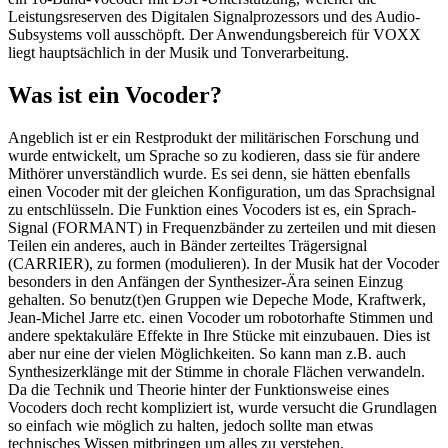
Leistungsreserven des Digitalen Signalprozessors und des Audio-
Subsystems voll ausschöpft. Der Anwendungsbereich für VOXX
liegt hauptsächlich in der Musik und Tonverarbeitung.
Was ist ein Vocoder?
Angeblich ist er ein Restprodukt der militärischen Forschung und
wurde entwickelt, um Sprache so zu kodieren, dass sie für andere
Mithörer unverständlich wurde. Es sei denn, sie hätten ebenfalls
einen Vocoder mit der gleichen Konfiguration, um das Sprachsignal
zu entschlüsseln. Die Funktion eines Vocoders ist es, ein Sprach-
Signal (FORMANT) in Frequenzbänder zu zerteilen und mit diesen
Teilen ein anderes, auch in Bänder zerteiltes Trägersignal
(CARRIER), zu formen (modulieren). In der Musik hat der Vocoder
besonders in den Anfängen der Synthesizer-Ära seinen Einzug
gehalten. So benutz(t)en Gruppen wie Depeche Mode, Kraftwerk,
Jean-Michel Jarre etc. einen Vocoder um robotorhafte Stimmen und
andere spektakuläre Effekte in Ihre Stücke mit einzubauen. Dies ist
aber nur eine der vielen Möglichkeiten. So kann man z.B. auch
Synthesizerklänge mit der Stimme in chorale Flächen verwandeln.
Da die Technik und Theorie hinter der Funktionsweise eines
Vocoders doch recht kompliziert ist, wurde versucht die Grundlagen
so einfach wie möglich zu halten, jedoch sollte man etwas
technisches Wissen mitbringen um alles zu verstehen.