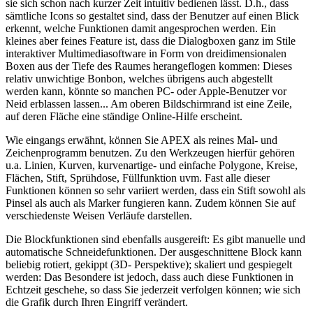
sie sich schon nach kurzer Zeit intuitiv bedienen lässt. D.h., dass
sämtliche Icons so gestaltet sind, dass der Benutzer auf einen Blick
erkennt, welche Funktionen damit angesprochen werden. Ein
kleines aber feines Feature ist, dass die Dialogboxen ganz im Stile
interaktiver Multimediasoftware in Form von dreidimensionalen
Boxen aus der Tiefe des Raumes herangeflogen kommen: Dieses
relativ unwichtige Bonbon, welches übrigens auch abgestellt
werden kann, könnte so manchen PC- oder Apple-Benutzer vor
Neid erblassen lassen... Am oberen Bildschirmrand ist eine Zeile,
auf deren Fläche eine ständige Online-Hilfe erscheint.
Wie eingangs erwähnt, können Sie APEX als reines Mal- und
Zeichenprogramm benutzen. Zu den Werkzeugen hierfür gehören
u.a. Linien, Kurven, kurvenartige- und einfache Polygone, Kreise,
Flächen, Stift, Sprühdose, Füllfunktion uvm. Fast alle dieser
Funktionen können so sehr variiert werden, dass ein Stift sowohl als
Pinsel als auch als Marker fungieren kann. Zudem können Sie auf
verschiedenste Weisen Verläufe darstellen.
Die Blockfunktionen sind ebenfalls ausgereift: Es gibt manuelle und
automatische Schneidefunktionen. Der ausgeschnittene Block kann
beliebig rotiert, gekippt (3D- Perspektive); skaliert und gespiegelt
werden: Das Besondere ist jedoch, dass auch diese Funktionen in
Echtzeit geschehe, so dass Sie jederzeit verfolgen können; wie sich
die Grafik durch Ihren Eingriff verändert.