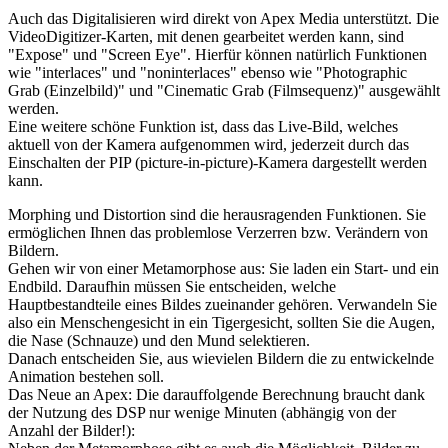
Auch das Digitalisieren wird direkt von Apex Media unterstützt. Die
VideoDigitizer-Karten, mit denen gearbeitet werden kann, sind
"Expose" und "Screen Eye". Hierfür können natürlich Funktionen
wie "interlaces" und "noninterlaces" ebenso wie "Photographic
Grab (Einzelbild)" und "Cinematic Grab (Filmsequenz)" ausgewählt
werden.
Eine weitere schöne Funktion ist, dass das Live-Bild, welches
aktuell von der Kamera aufgenommen wird, jederzeit durch das
Einschalten der PIP (picture-in-picture)-Kamera dargestellt werden
kann.
Morphing und Distortion sind die herausragenden Funktionen. Sie
ermöglichen Ihnen das problemlose Verzerren bzw. Verändern von
Bildern.
Gehen wir von einer Metamorphose aus: Sie laden ein Start- und ein
Endbild. Daraufhin müssen Sie entscheiden, welche
Hauptbestandteile eines Bildes zueinander gehören. Verwandeln Sie
also ein Menschengesicht in ein Tigergesicht, sollten Sie die Augen,
die Nase (Schnauze) und den Mund selektieren.
Danach entscheiden Sie, aus wievielen Bildern die zu entwickelnde
Animation bestehen soll.
Das Neue an Apex: Die darauffolgende Berechnung braucht dank
der Nutzung des DSP nur wenige Minuten (abhängig von der
Anzahl der Bilder!):