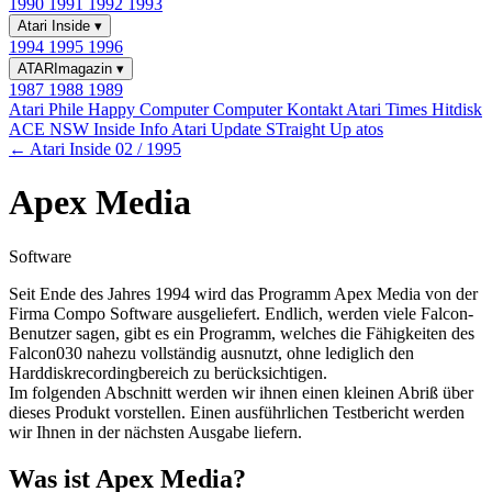
1990
1991
1992
1993
Atari Inside
▾
1994
1995
1996
ATARImagazin
▾
1987
1988
1989
Atari Phile
Happy Computer
Computer Kontakt
Atari Times
Hitdisk
ACE NSW Inside Info
Atari Update
STraight Up
atos
← Atari Inside 02 / 1995
Apex Media
Software
Seit Ende des Jahres 1994 wird das Programm Apex Media von der
Firma Compo Software ausgeliefert. Endlich, werden viele Falcon-
Benutzer sagen, gibt es ein Programm, welches die Fähigkeiten des
Falcon030 nahezu vollständig ausnutzt, ohne lediglich den
Harddiskrecordingbereich zu berücksichtigen.
Im folgenden Abschnitt werden wir ihnen einen kleinen Abriß über
dieses Produkt vorstellen. Einen ausführlichen Testbericht werden
wir Ihnen in der nächsten Ausgabe liefern.
Was ist Apex Media?