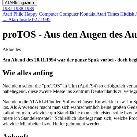
ATARImagazin
▾
1987
1988
1989
Atari Phile
Happy Computer
Computer Kontakt
Atari Times
Hitdisk
← Atari Inside 02 / 1995
proTOS - Aus den Augen des Aus
Aktuelles
Am Abend des 28.11.1994 war der ganze Spuk vorbei - doch beg
Wie alles anfing
Nachdem schon die "proTOS" in Ulm (April’94) so erfolgreich verla
naheliegend, diese zweite Messe ins Zentrum Deutschlands zu verleg
Nachdem die ATARI-Händler, Softwarehäuser, Entwickler usw. im Sp
los. Als Anwender macht man sich wahrscheinlich keine großen Gedank
kalkuliert man, wieviele qm Standfläche man sich leisten sollte bzw
miete ich Standelemente?“ Schließlich überlegt man sich, welche Prod
wieviele Mitarbeiter bzw. Helfer gebraucht werden.
Ankunft