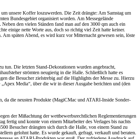
el um unsere Koffer loszuwerden. Die Zeit drängte: Am Samstag um
samten Bundesgebiet organisiert worden. Am Messegelände
t. Neben den vielen Ständen fand man auf den 3000 qm auch ein
 einige nette Worte aus, doch so richtig viel Zeit hatte keiner.
n. Am späten Abend, es wird kurz vor Mitternacht gewesen sein, löste
zu tun. Die letzten Stand-Dekorationen wurden angebracht,
ufsteher strömten neugierig in die Halle. Schließlich hatte es
en die Besucher zielstrebig auf die Highlights der Messe zu. Hierzu
Apex Media“, über die wir in dieser Ausgabe berichten und (den
hen, da die neusten Produkte (MagiCMac und ATARI-Inside Sonder-
, wegen der Mißachtung der wettbewerbsrechtlichen Reglementierungen
fertig und konnte von einem Mitarbeiter des Verlages bis nachts
3500 Besucher drängten sich durch die Halle, von einem Stand zu
ellern gelohnt hatte. Es wurde gekauft, gefragt, verkauft und beraten.
nteresse an ATARI-Produkten war groß. Der zufriedene Ausdruck auf