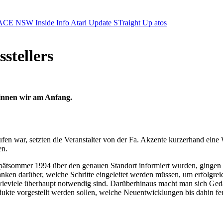
ACE NSW Inside Info
Atari Update
STraight Up
atos
stellers
innen wir am Anfang.
ufen war, setzten die Veranstalter von der Fa. Akzente kurzerhand e
en.
ätsommer 1994 über den genauen Standort informiert wurden, gingen
en darüber, welche Schritte eingeleitet werden müssen, um erfolgreic
. wieviele überhaupt notwendig sind. Darüberhinaus macht man sich Ged
ukte vorgestellt werden sollen, welche Neuentwicklungen bis dahin fer