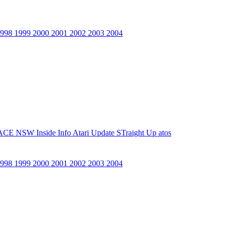
1998
1999
2000
2001
2002
2003
2004
ACE NSW Inside Info
Atari Update
STraight Up
atos
1998
1999
2000
2001
2002
2003
2004