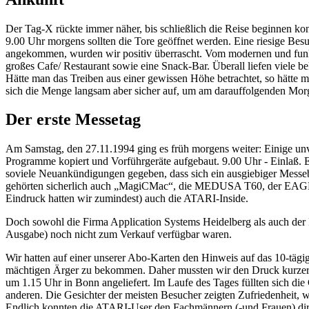
Der Tag-X rückte immer näher, bis schließlich die Reise beginnen k
9.00 Uhr morgens sollten die Tore geöffnet werden. Eine riesige Be
angekommen, wurden wir positiv überrascht. Vom modernen und funkt
großes Cafe/ Restaurant sowie eine Snack-Bar. Überall liefen viele be
Hätte man das Treiben aus einer gewissen Höhe betrachtet, so hätte m
sich die Menge langsam aber sicher auf, um am darauffolgenden Morg
Der erste Messetag
Am Samstag, den 27.11.1994 ging es früh morgens weiter: Einige unve
Programme kopiert und Vorführgeräte aufgebaut. 9.00 Uhr - Einlaß. En
soviele Neuankündigungen gegeben, dass sich ein ausgiebiger Messebe
gehörten sicherlich auch „MagiCMac“, die MEDUSA T60, der EAGLE, 
Eindruck hatten wir zumindest) auch die ATARI-Inside.
Doch sowohl die Firma Application Systems Heidelberg als auch der
Ausgabe) noch nicht zum Verkauf verfügbar waren.
Wir hatten auf einer unserer Abo-Karten den Hinweis auf das 10-täg
mächtigen Ärger zu bekommen. Daher mussten wir den Druck kurzerha
um 1.15 Uhr in Bonn angeliefert. Im Laufe des Tages füllten sich di
anderen. Die Gesichter der meisten Besucher zeigten Zufriedenheit, wa
Endlich konnten die ATARI-User den Fachmännern (-und Frauen) dire