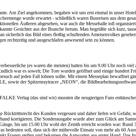
onnte. Am Ziel angekommen, begaben wir uns erst einmal in unser Hot
suchermenge wurde erwartet - schließlich waren Busreisen aus dem ge
ionellen Äußeren abgesehen, war auch die Messehalle toll organisier
kannte Gesichter aus der Branche herum. Man begrüßte sich kurz, tauschte
an sicherlich das Bild eines fleißig schuftenden Ameisenvolkes gesehe
en rechtzeitig und ausgeschlafen anwesend sein zu können.
rbesserliche (es waren die meisten) hatten bis um 9.00 Uhr noch viel 
dlich war es soweit; Die Tore wurden geöffnet und einige hundert Früha
such auf jeden Fall lohnen sollte. Mit einem Messeplan bewaffnet ging
sowie der Spitzenraytracer „NEON“, die Bildbearbeitungssoftware „
 FALKE Verlag (das sind wir) mussten die neugierigen Fans enttäusc
ige Rücktrittsrecht des Kunden vergessen und daher liefen wir Gefahr
nd korrigieren. Die Sonderausgabe wurde aber zum Glück am Samstag 
e Gänge, bis um 15.00 Uhr wohl der Zenith erreicht worden war: Rund 
s bedeuten soll, dass sich der mühevolle Einsatz von mehr als 60 Ausst
kt Fragen stellen und bekamen die Antworten aus erster Hand. Das I