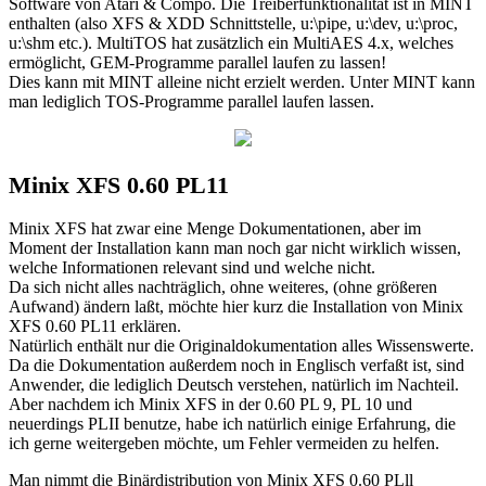
Software von Atari & Compo. Die Treiberfunktionalität ist in MINT
enthalten (also XFS & XDD Schnittstelle, u:\pipe, u:\dev, u:\proc,
u:\shm etc.). MultiTOS hat zusätzlich ein MultiAES 4.x, welches
ermöglicht, GEM-Programme parallel laufen zu lassen!
Dies kann mit MINT alleine nicht erzielt werden. Unter MINT kann
man lediglich TOS-Programme parallel laufen lassen.
Minix XFS 0.60 PL11
Minix XFS hat zwar eine Menge Dokumentationen, aber im
Moment der Installation kann man noch gar nicht wirklich wissen,
welche Informationen relevant sind und welche nicht.
Da sich nicht alles nachträglich, ohne weiteres, (ohne größeren
Aufwand) ändern laßt, möchte hier kurz die Installation von Minix
XFS 0.60 PL11 erklären.
Natürlich enthält nur die Originaldokumentation alles Wissenswerte.
Da die Dokumentation außerdem noch in Englisch verfaßt ist, sind
Anwender, die lediglich Deutsch verstehen, natürlich im Nachteil.
Aber nachdem ich Minix XFS in der 0.60 PL 9, PL 10 und
neuerdings PLII benutze, habe ich natürlich einige Erfahrung, die
ich gerne weitergeben möchte, um Fehler vermeiden zu helfen.
Man nimmt die Binärdistribution von Minix XFS 0.60 PLll