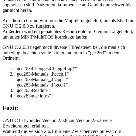
angewiesen sind. Außerdem kommen sie an Gemini nur schwer bis
gar nicht heran.
Aus diesem Grund wird nur die Mupfel mitgeliefert, um als Shell für
GNU C 2.6.3 zu fungieren.
Außerdem wird ein gepatchtes Resourcefile für Gemini 1.a geliefert,
um unter MiNT/MultiTOS korrekt zu laufen.
GNU C 2.6.3 liegen noch diverse Hilfedateien bei, die man sich
unbedingt beachten sollte. Unter anderem in "gcc263" in den
Ordnern:
"gcc263\Changes\ChangeLog*"
"gcc263\Manuals_.l\cccp.1"
"gcc263\Manuals_.l \cpp.1"
"gcc263\Manuals_.l \gcc.1"
"gcc263\Readme"
"gcc263\gcc infos"
Fazit:
GNU C hat von der Version 2.5.8 zur Version 2.6.3 viele
Erweiterungen erfahren.
Während die Version 2.6.1 nur eine Zwischenversion war, die