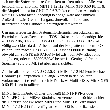
sich um die Software keine Gedanken machen müssen. Alles was
benötigt wird, also inkl. MINT 1.12 H2, Minix XFS 0.60 PL 11 &
die Mupfel 1.a, ist im GNU C 2.6.3-Paket enthalten. Ausnahme:
MultiTOS wird nicht unbedingt benötigt, wäre aber sinnvoll.
Außerdem wäre Gemini 1.a ganz sinnvoll, darf aber aus
lizenzrechtlichen Gründen nicht mitgeliefert werden.
Um nun wieder zu den Systemanforderungen zurückzukehren:
Es wird ein Atari-Rechner mit TOS 1.04 oder höher benötigt. Ideal
ist TOS 2.06, 3.06 oder TOS 4.Ox. TOS 1.0 & TOS 1.02 sind
völlig zwecklos, da das Arbeiten auf der Festplatte mit altem TOS
keinen Sinn macht. Das GNU C 2.6.3 ist ab 68000 lauffähig,
obwohl ein ST/STE mit PAK/3 (wird z.B.: von MW Electronic
angeboten) oder ein 68030/68040 besser ist. Genügend freier
Speicher (ab 3-3.5 MB) ist aber unverzichtbar.
Zur Installation von GNU C 2.6.3 ist MINT 1.12 H2 (von Michael
Hohmuth) zu empfehlen. Da lange Namen in den Sourcen
vorkommen, ist es erforderlich MINT bzw. MultiTOS & Minix XFS
0.60 PL11 zu installieren.
MINT liegt im Auto-Ordner und heißt MINTNP.PRG oder
MINT.PRG. Um Mißverständnisse zu vermeiden, möchte ich hier
die Unterschiede zwischen MINT und MultiTOS kurz klären.
MINT 1.12 H2 ist frei verfügbar; MultiTOS ist eine lizensierte