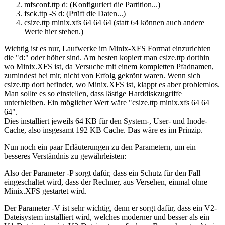
mfsconf.ttp d: (Konfiguriert die Partition...)
fsck.ttp -S d: (Prüft die Daten...)
csize.ttp minix.xfs 64 64 64 (statt 64 können auch andere
Werte hier stehen.)
Wichtig ist es nur, Laufwerke im Minix-XFS Format einzurichten
die "d:" oder höher sind. Am besten kopiert man csize.ttp dorthin
wo Minix.XFS ist, da Versuche mit einem kompletten Pfadnamen,
zumindest bei mir, nicht von Erfolg gekrönt waren. Wenn sich
csize.ttp dort befindet, wo Minix.XFS ist, klappt es aber problemlos.
Man sollte es so einstellen, dass lästige Harddiskzugriffe
unterbleiben. Ein möglicher Wert wäre "csize.ttp minix.xfs 64 64
64".
Dies installiert jeweils 64 KB für den System-, User- und Inode-
Cache, also insgesamt 192 KB Cache. Das wäre es im Prinzip.
Nun noch ein paar Erläuterungen zu den Parametern, um ein
besseres Verständnis zu gewährleisten:
Also der Parameter -P sorgt dafür, dass ein Schutz für den Fall
eingeschaltet wird, dass der Rechner, aus Versehen, einmal ohne
Minix.XFS gestartet wird.
Der Parameter -V ist sehr wichtig, denn er sorgt dafür, dass ein V2-
Dateisystem installiert wird, welches moderner und besser als ein