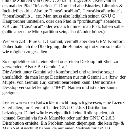
und die Sourcen von GNU C 2.6.3 in "i:\gcc263". Relevant ist
erstmal der Pfad "h:\usr\local". Dort sind alle Binaries, Libraries &
Includefiles drin. Also in: "h:\usr\local\bin", "h:\usr\local\include",
"h:\usr\local\lib ... etc. Man muss also lediglich seinen GNU C
Hauptordner umstellen, oder den Pfad in "profile.mup" abändern.
Z.B.: auf "f:\usr\Iocal" oder wo auch immer man Platz haben sollte
(sollte aber eine Minixpartition sein, also d:\ oder höher.)
Wer von z.B.: Pure C 1.1 kommt, vermißt aber den GEM-Komfort.
Daher hatte ich die Überlegung, die Benutzung trotzdem so einfach
wie möglich zu gestalten.
So empfiehlt es sich, eine Shell oder einen Desktop mit Shell zu
verwenden. Also z.B.: Gemini 1.a !
Die Arbeit unter Gemini sehr komfortabel und teilweise sogar
unerläßlich, da man lange Dateinamen nur mit Gemini 1.a (bzw. der
Mupfel von Gemini 1.a) korrekt bearbeiten kann. Der normale
Desktop verkraftet lediglich "8+3"- Namen und ist daher kaum
geeignet.
Leider war es den Entwicklern nicht möglich gewesen, eine Lizenz
zu erhalten, um Gemini 1.a der GNU C 2.6.3 Distribution
beizulegen. Dabei würde es eigentlich keine Rolle spielen, ob
jemand Gemini via ftp & MausNet oder auf der GNU C 2.6.3
Distribution erhielte. Ein Problem haben diejenigen, die kein ftp- &
MausNet-Anschluß haben, da auf einen Vertrieb für GNU C