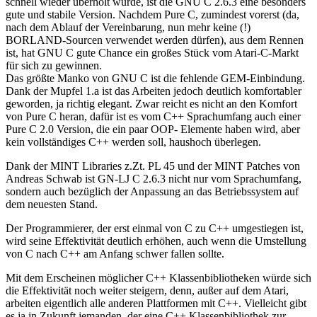
schnell wieder überholt wurde, ist die GNU C 2.6.3 eine besonders
gute und stabile Version. Nachdem Pure C, zumindest vorerst (da,
nach dem Ablauf der Vereinbarung, nun mehr keine (!)
BORLAND-Sourcen verwendet werden dürfen), aus dem Rennen
ist, hat GNU C gute Chance ein großes Stück vom Atari-C-Markt
für sich zu gewinnen.
Das größte Manko von GNU C ist die fehlende GEM-Einbindung.
Dank der Mupfel 1.a ist das Arbeiten jedoch deutlich komfortabler
geworden, ja richtig elegant. Zwar reicht es nicht an den Komfort
von Pure C heran, dafür ist es vom C++ Sprachumfang auch einer
Pure C 2.0 Version, die ein paar OOP- Elemente haben wird, aber
kein vollständiges C++ werden soll, haushoch überlegen.
Dank der MINT Libraries z.Zt. PL 45 und der MINT Patches von
Andreas Schwab ist GN-LJ C 2.6.3 nicht nur vom Sprachumfang,
sondern auch bezüglich der Anpassung an das Betriebssystem auf
dem neuesten Stand.
Der Programmierer, der erst einmal von C zu C++ umgestiegen ist,
wird seine Effektivität deutlich erhöhen, auch wenn die Umstellung
von C nach C++ am Anfang schwer fallen sollte.
Mit dem Erscheinen möglicher C++ Klassenbibliotheken würde sich
die Effektivität noch weiter steigern, denn, außer auf dem Atari,
arbeiten eigentlich alle anderen Plattformen mit C++. Vielleicht gibt
es ja in Zukunft jemanden, der eine C++ Klassenbibliothek zur