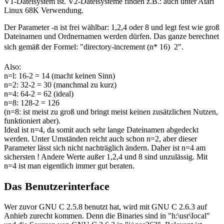
V1-Dateisystem ist. V2-Dateisysteme finden z.B.: auch unter Atari
Linux 68K Verwendung.
Der Parameter -n ist frei wählbar: 1,2,4 oder 8 und legt fest wie groß
Dateinamen und Ordnernamen werden dürfen. Das ganze berechnet
sich gemäß der Formel: "directory-increment (n* 16)  2".
Also:
n=l: 16-2 = 14 (macht keinen Sinn)
n=2: 32-2 = 30 (manchmal zu kurz)
n=4: 64-2 = 62 (ideal)
n=8: 128-2 = 126
(n=8: ist meist zu groß und bringt meist keinen zusätzlichen Nutzen,
funktioniert aber).
Ideal ist n=4, da somit auch sehr lange Dateinamen abgedeckt
werden. Unter Umständen reicht auch schon n=2, aber dieser
Parameter lässt sich nicht nachträglich ändern. Daher ist n=4 am
sichersten ! Andere Werte außer 1,2,4 und 8 sind unzulässig. Mit
n=4 ist man eigentlich immer gut beraten.
Das Benutzerinterface
Wer zuvor GNU C 2.5.8 benutzt hat, wird mit GNU C 2.6.3 auf
Anhieb zurecht kommen. Denn die Binaries sind in "h:\usr\Iocal"