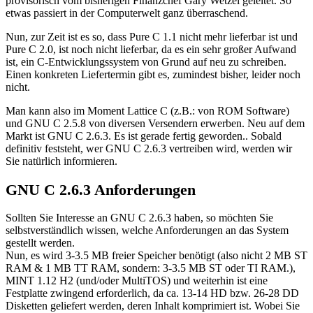
provisorisch vom bisherigen Finanzchef Gary Wetzel geleitet. So
etwas passiert in der Computerwelt ganz überraschend.
Nun, zur Zeit ist es so, dass Pure C 1.1 nicht mehr lieferbar ist und
Pure C 2.0, ist noch nicht lieferbar, da es ein sehr großer Aufwand
ist, ein C-Entwicklungssystem von Grund auf neu zu schreiben.
Einen konkreten Liefertermin gibt es, zumindest bisher, leider noch
nicht.
Man kann also im Moment Lattice C (z.B.: von ROM Software)
und GNU C 2.5.8 von diversen Versendern erwerben. Neu auf dem
Markt ist GNU C 2.6.3. Es ist gerade fertig geworden.. Sobald
definitiv feststeht, wer GNU C 2.6.3 vertreiben wird, werden wir
Sie natürlich informieren.
GNU C 2.6.3 Anforderungen
Sollten Sie Interesse an GNU C 2.6.3 haben, so möchten Sie
selbstverständlich wissen, welche Anforderungen an das System
gestellt werden.
Nun, es wird 3-3.5 MB freier Speicher benötigt (also nicht 2 MB ST
RAM & 1 MB TT RAM, sondern: 3-3.5 MB ST oder TI RAM.),
MINT 1.12 H2 (und/oder MultiTOS) und weiterhin ist eine
Festplatte zwingend erforderlich, da ca. 13-14 HD bzw. 26-28 DD
Disketten geliefert werden, deren Inhalt komprimiert ist. Wobei Sie