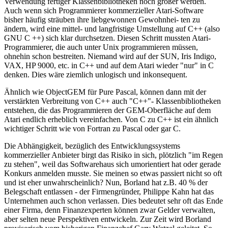
Verwendung fertiger Klassenbibliotheken noch größer werden.
Auch wenn sich Programmierer kommerzieller Atari-Software
bisher häufig sträuben ihre liebgewonnen Gewohnhei- ten zu
ändern, wird eine mittel- und langfristige Umstellung auf C++ (also
GNU C ++) sich klar durchsetzen. Diesen Schritt mussten Atari-
Programmierer, die auch unter Unix programmieren müssen,
ohnehin schon bestreiten. Niemand wird auf der SUN, Iris Indigo,
VAX, HP 9000, etc. in C++ und auf dem Atari wieder "nur" in C
denken. Dies wäre ziemlich unlogisch und inkonsequent.
Ähnlich wie ObjectGEM für Pure Pascal, können dann mit der
verstärkten Verbreitung von C++ auch "C++"- Klassenbibliotheken
entstehen, die das Programmieren der GEM-Oberfläche auf dem
Atari endlich erheblich vereinfachen. Von C zu C++ ist ein ähnlich
wichtiger Schritt wie von Fortran zu Pascal oder gar C.
Die Abhängigkeit, bezüglich des Entwicklungssystems
kommerzieller Anbieter birgt das Risiko in sich, plötzlich "im Regen
zu stehen", weil das Softwarehaus sich umorientiert hat oder gerade
Konkurs anmelden musste. Sie meinen so etwas passiert nicht so oft
und ist eher unwahrscheinlich? Nun, Borland hat z.B. 40 % der
Belegschaft entlassen - der Firmengründer, Philippe Kahn hat das
Unternehmen auch schon verlassen. Dies bedeutet sehr oft das Ende
einer Firma, denn Finanzexperten können zwar Gelder verwalten,
aber selten neue Perspektiven entwickeln. Zur Zeit wird Borland