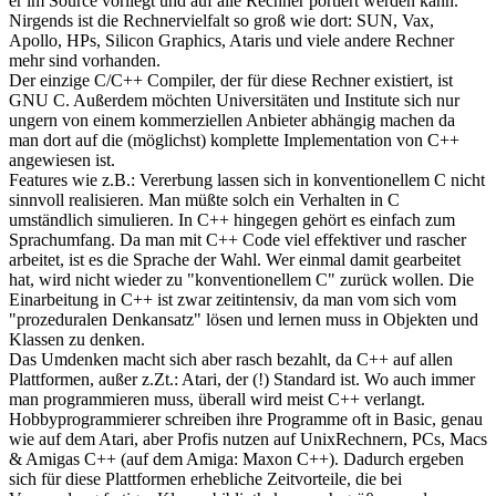
er im Source vorliegt und auf alle Rechner portiert werden kann.
Nirgends ist die Rechnervielfalt so groß wie dort: SUN, Vax,
Apollo, HPs, Silicon Graphics, Ataris und viele andere Rechner
mehr sind vorhanden.
Der einzige C/C++ Compiler, der für diese Rechner existiert, ist
GNU C. Außerdem möchten Universitäten und Institute sich nur
ungern von einem kommerziellen Anbieter abhängig machen da
man dort auf die (möglichst) komplette Implementation von C++
angewiesen ist.
Features wie z.B.: Vererbung lassen sich in konventionellem C nicht
sinnvoll realisieren. Man müßte solch ein Verhalten in C
umständlich simulieren. In C++ hingegen gehört es einfach zum
Sprachumfang. Da man mit C++ Code viel effektiver und rascher
arbeitet, ist es die Sprache der Wahl. Wer einmal damit gearbeitet
hat, wird nicht wieder zu "konventionellem C" zurück wollen. Die
Einarbeitung in C++ ist zwar zeitintensiv, da man vom sich vom
"prozeduralen Denkansatz" lösen und lernen muss in Objekten und
Klassen zu denken.
Das Umdenken macht sich aber rasch bezahlt, da C++ auf allen
Plattformen, außer z.Zt.: Atari, der (!) Standard ist. Wo auch immer
man programmieren muss, überall wird meist C++ verlangt.
Hobbyprogrammierer schreiben ihre Programme oft in Basic, genau
wie auf dem Atari, aber Profis nutzen auf UnixRechnern, PCs, Macs
& Amigas C++ (auf dem Amiga: Maxon C++). Dadurch ergeben
sich für diese Plattformen erhebliche Zeitvorteile, die bei