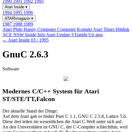
1990
1991
1992
1993
Atari Inside
▾
1994
1995
1996
ATARImagazin
▾
1987
1988
1989
Atari Phile
Happy Computer
Computer Kontakt
Atari Times
Hitdisk
ACE NSW Inside Info
Atari Update
STraight Up
atos
← Atari Inside 03 / 1995
GnuC 2.6.3
Software
Modernes C/C++ System für Atari
ST/STE/TT,Falcon
Der aktuelle Stand der Dinge:
Auf dem Atari gab es bisher Pure C 1.1, GNU C 2.5.8, Lattice 5.6.
Diese drei teilen im wesentlichen die Atari C-Welt unter sich auf.
An den Universitäten ist GNU C, der C-Compiler schlechthin, weil