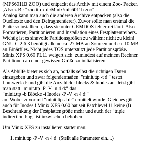
(MFS6011B.ZOO) und entpackt das Archiv mit einem Zoo- Packer.
,Also z.B.: "zoo.ttp x d:\Minix\mfs6011b.zoo"
Analog kann man auch die anderen Archive entpacken (also die
Quelltexte und den Defragmentierer). Zuvor sollte man erstmal die
Platte so installieren, dass sie unter GEMDOS fehlerfrei läuft. Also
Formatieren, Partitionieren und Installation eines Festplattentreibers.
Wichtig ist es sinnvolle Partitionsgrößen zu wählen; nicht zu klein!
GNU C 2.6.3 benötigt alleine ca. 27 MB an Sourcen und ca. 10 MB
an Binärfiles. Nicht jedes TOS unterstützt jede Partitionsgröße.
Minix XFS 0.60 PL11 weigert sich, zumindest auf meinem Rechner,
Partitionen ab einer gewissen Größe zu initialisieren.
Als Abhilfe bietet es sich an, notfalls selbst die richtigen Daten
einzugeben und zwar folgendermaßen: "minit.ttp -t d:" testet
Laufwerk d: und gibt die Anzahl der blocks & Inodes an. Jetzt gibt
man statt "minit.ttp -P -V -n 4 d:" das
"minit.ttp -b Blöcke -i Inodes -P -V -n 4 d:"
an. Wobei zuvor mit "minit.ttp -t d:" ermittelt wurde. Gleiches gilt
auch für Inodes ! Minix XFS 0.60 hat seit Patchlevel 11 keine (!)
Beschränkung der Festplattengröße mehr und auch der "triple
indirection bug" ist inzwischen behoben.
Um Minix XFS zu installieren startet man:
minit.ttp -P -V -n 4 d: (Stellt alle Parameter ein....)