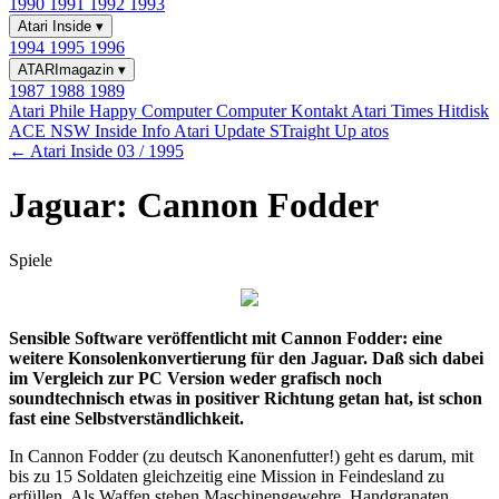
1990
1991
1992
1993
Atari Inside
▾
1994
1995
1996
ATARImagazin
▾
1987
1988
1989
Atari Phile
Happy Computer
Computer Kontakt
Atari Times
Hitdisk
ACE NSW Inside Info
Atari Update
STraight Up
atos
← Atari Inside 03 / 1995
Jaguar: Cannon Fodder
Spiele
Sensible Software veröffentlicht mit Cannon Fodder: eine
weitere Konsolenkonvertierung für den Jaguar. Daß sich dabei
im Vergleich zur PC Version weder grafisch noch
soundtechnisch etwas in positiver Richtung getan hat, ist schon
fast eine Selbstverständlichkeit.
In Cannon Fodder (zu deutsch Kanonenfutter!) geht es darum, mit
bis zu 15 Soldaten gleichzeitig eine Mission in Feindesland zu
erfüllen. Als Waffen stehen Maschinengewehre, Handgranaten,