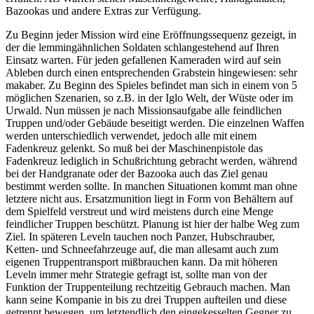
Bazookas und andere Extras zur Verfügung.
Zu Beginn jeder Mission wird eine Eröffnungssequenz gezeigt, in
der die lemmingähnlichen Soldaten schlangestehend auf Ihren
Einsatz warten. Für jeden gefallenen Kameraden wird auf sein
Ableben durch einen entsprechenden Grabstein hingewiesen: sehr
makaber. Zu Beginn des Spieles befindet man sich in einem von 5
möglichen Szenarien, so z.B. in der Iglo Welt, der Wüste oder im
Urwald. Nun müssen je nach Missionsaufgabe alle feindlichen
Truppen und/oder Gebäude beseitigt werden. Die einzelnen Waffen
werden unterschiedlich verwendet, jedoch alle mit einem
Fadenkreuz gelenkt. So muß bei der Maschinenpistole das
Fadenkreuz lediglich in Schußrichtung gebracht werden, während
bei der Handgranate oder der Bazooka auch das Ziel genau
bestimmt werden sollte. In manchen Situationen kommt man ohne
letztere nicht aus. Ersatzmunition liegt in Form von Behältern auf
dem Spielfeld verstreut und wird meistens durch eine Menge
feindlicher Truppen beschützt. Planung ist hier der halbe Weg zum
Ziel. In späteren Leveln tauchen noch Panzer, Hubschrauber,
Ketten- und Schneefahrzeuge auf, die man allesamt auch zum
eigenen Truppentransport mißbrauchen kann. Da mit höheren
Leveln immer mehr Strategie gefragt ist, sollte man von der
Funktion der Truppenteilung rechtzeitig Gebrauch machen. Man
kann seine Kompanie in bis zu drei Truppen aufteilen und diese
getrennt bewegen, um letztendlich den eingekesselten Gegner zu