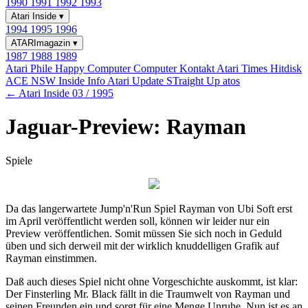
1990
1991
1992
1993
Atari Inside
▾
1994
1995
1996
ATARImagazin
▾
1987
1988
1989
Atari Phile
Happy Computer
Computer Kontakt
Atari Times
Hitdisk
ACE NSW Inside Info
Atari Update
STraight Up
atos
← Atari Inside 03 / 1995
Jaguar-Preview: Rayman
Spiele
Da das langerwartete Jump'n'Run Spiel Rayman von Ubi Soft erst
im April veröffentlicht werden soll, können wir leider nur ein
Preview veröffentlichen. Somit müssen Sie sich noch in Geduld
üben und sich derweil mit der wirklich knuddelligen Grafik auf
Rayman einstimmen.
Daß auch dieses Spiel nicht ohne Vorgeschichte auskommt, ist klar:
Der Finsterling Mr. Black fällt in die Traumwelt von Rayman und
seinen Freunden ein und sorgt für eine Menge Unruhe. Nun ist es an