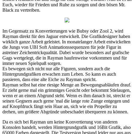
Euch, wieder für Frieden und Ruhe zu sorgen und den bösen Mr.
Black zu vertreiben.
Im Gegensatz zu Konvertierungen wie Bubsy oder Zool 2, wird
Rayman direkt für den Jaguar entwickelt. Die Grafikdesigner haben
wirklich ganze Arbeit geleistet. In monatelanger Arbeit entwickelten
die Jungs von UBI Soft Animationssequenzen für jede Figur in
astreiner Zeichentrickqualität. Dabei wurde besonders auf grafische
Gags wertgelegt, die in Rayman haufenweise vorkommen und für
immer neuen Spielspaß sorgen.
Es bewegen sich nicht nur alle Figuren, sondern auch die
Hintergrundgrafiken erwachen zum Leben. So kann es auch
passieren, dass eine alte Eiche zu Rayman spricht.
Rayman selbst hat eine riesige Menge an Bewegungsabläufen drauf.
Er zieht gerne mal ein grimmiges Gesicht oder bekommt Stielaugen,
wenn er an einem Abgrund steht. Wenn es ihm danach ist, streckt er
seinen Gegnern auch gerne 'mal die lange rote Zunge entgegen und
auf Knopfdruck fängt sein Haar an, sich wie ein Propeller zu
drehen, um größere Abgründe unbeschadet überqueren zu können.
Da es sich bei Rayman um keine Konvertierung von anderen
Konsolen handelt, werden Hintergrundgrafik und 16Bit Grafik, also
65000 Farben dargestellt. Die Testversion bestand leider nur aus aus