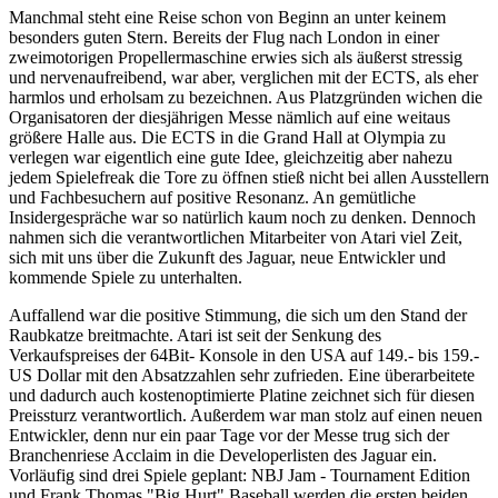
Manchmal steht eine Reise schon von Beginn an unter keinem
besonders guten Stern. Bereits der Flug nach London in einer
zweimotorigen Propellermaschine erwies sich als äußerst stressig
und nervenaufreibend, war aber, verglichen mit der ECTS, als eher
harmlos und erholsam zu bezeichnen. Aus Platzgründen wichen die
Organisatoren der diesjährigen Messe nämlich auf eine weitaus
größere Halle aus. Die ECTS in die Grand Hall at Olympia zu
verlegen war eigentlich eine gute Idee, gleichzeitig aber nahezu
jedem Spielefreak die Tore zu öffnen stieß nicht bei allen Ausstellern
und Fachbesuchern auf positive Resonanz. An gemütliche
Insidergespräche war so natürlich kaum noch zu denken. Dennoch
nahmen sich die verantwortlichen Mitarbeiter von Atari viel Zeit,
sich mit uns über die Zukunft des Jaguar, neue Entwickler und
kommende Spiele zu unterhalten.
Auffallend war die positive Stimmung, die sich um den Stand der
Raubkatze breitmachte. Atari ist seit der Senkung des
Verkaufspreises der 64Bit- Konsole in den USA auf 149.- bis 159.-
US Dollar mit den Absatzzahlen sehr zufrieden. Eine überarbeitete
und dadurch auch kostenoptimierte Platine zeichnet sich für diesen
Preissturz verantwortlich. Außerdem war man stolz auf einen neuen
Entwickler, denn nur ein paar Tage vor der Messe trug sich der
Branchenriese Acclaim in die Developerlisten des Jaguar ein.
Vorläufig sind drei Spiele geplant: NBJ Jam - Tournament Edition
und Frank Thomas "Big Hurt" Baseball werden die ersten beiden