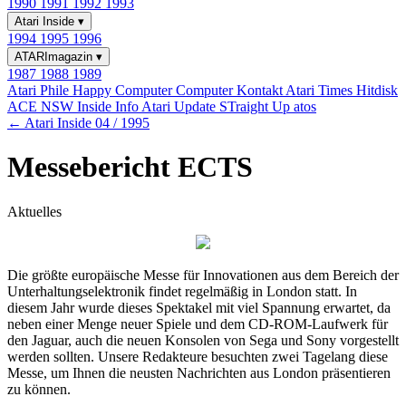
1990
1991
1992
1993
Atari Inside
▾
1994
1995
1996
ATARImagazin
▾
1987
1988
1989
Atari Phile
Happy Computer
Computer Kontakt
Atari Times
Hitdisk
ACE NSW Inside Info
Atari Update
STraight Up
atos
← Atari Inside 04 / 1995
Messebericht ECTS
Aktuelles
Die größte europäische Messe für Innovationen aus dem Bereich der
Unterhaltungselektronik findet regelmäßig in London statt. In
diesem Jahr wurde dieses Spektakel mit viel Spannung erwartet, da
neben einer Menge neuer Spiele und dem CD-ROM-Laufwerk für
den Jaguar, auch die neuen Konsolen von Sega und Sony vorgestellt
werden sollten. Unsere Redakteure besuchten zwei Tagelang diese
Messe, um Ihnen die neusten Nachrichten aus London präsentieren
zu können.