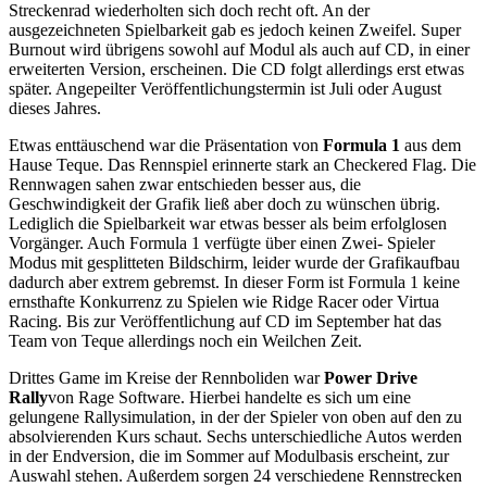
Streckenrad wiederholten sich doch recht oft. An der
ausgezeichneten Spielbarkeit gab es jedoch keinen Zweifel. Super
Burnout wird übrigens sowohl auf Modul als auch auf CD, in einer
erweiterten Version, erscheinen. Die CD folgt allerdings erst etwas
später. Angepeilter Veröffentlichungstermin ist Juli oder August
dieses Jahres.
Etwas enttäuschend war die Präsentation von
Formula 1
aus dem
Hause Teque. Das Rennspiel erinnerte stark an Checkered Flag. Die
Rennwagen sahen zwar entschieden besser aus, die
Geschwindigkeit der Grafik ließ aber doch zu wünschen übrig.
Lediglich die Spielbarkeit war etwas besser als beim erfolglosen
Vorgänger. Auch Formula 1 verfügte über einen Zwei- Spieler
Modus mit gesplitteten Bildschirm, leider wurde der Grafikaufbau
dadurch aber extrem gebremst. In dieser Form ist Formula 1 keine
ernsthafte Konkurrenz zu Spielen wie Ridge Racer oder Virtua
Racing. Bis zur Veröffentlichung auf CD im September hat das
Team von Teque allerdings noch ein Weilchen Zeit.
Drittes Game im Kreise der Rennboliden war
Power Drive
Rally
von Rage Software. Hierbei handelte es sich um eine
gelungene Rallysimulation, in der der Spieler von oben auf den zu
absolvierenden Kurs schaut. Sechs unterschiedliche Autos werden
in der Endversion, die im Sommer auf Modulbasis erscheint, zur
Auswahl stehen. Außerdem sorgen 24 verschiedene Rennstrecken