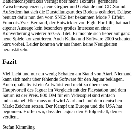
Battlemechspektakels verfügt über mehr Textures, gerenderte
Zwischensequenzen , neue Gegner und Gebäude und CD-Sound.
Außerdem hat sich die Darstellungsart des Bodens geändert. Eclipse
benutzt dafür nun den vorn SNES her bekannten Mode 7-Effekt.
Francois-Yves Bertrand, der Entwickler von Fight For Life, hat nach
eigener Aussage kein besonders großes Interesse an einer
Konvertierung weiterer SEGA-Titel. Er möchte sich lieber auf ganz
neue Spiele konzentrieren. Auch Kaiko und Software 2000 schauten
kurz vorbei. Leider konnten wir aus ihnen keine Neuigkeiten
herauskitzeln.
Fazit
Viel Licht und nur ein wenig Schatten am Stand von Atari. Niemand
kann sich mehr über fehlende Software für den Jaguar beklagen.
Auch qualitativ ist ein Aufwärtstrend nicht zu übersehen.
Hauptvorteil des Jaguar im Vergleich mit der Playstation und dem
Saturn ist der Preis. 800 DM für ein Videospiel sind einfach
indiskutabel. Hier muss und wird Atari auch auf dem deutschen
Markt Zeichen setzen. Der Kampf um Europa und die USA hat
begonnen. Hoffen wir, dass der Jaguar den Erfolg erhält, den er
verdient.
Stefan Kimmling