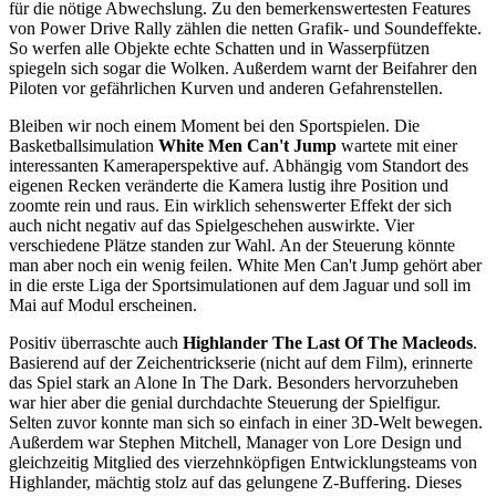
für die nötige Abwechslung. Zu den bemerkenswertesten Features
von Power Drive Rally zählen die netten Grafik- und Soundeffekte.
So werfen alle Objekte echte Schatten und in Wasserpfützen
spiegeln sich sogar die Wolken. Außerdem warnt der Beifahrer den
Piloten vor gefährlichen Kurven und anderen Gefahrenstellen.
Bleiben wir noch einem Moment bei den Sportspielen. Die
Basketballsimulation
White Men Can't Jump
wartete mit einer
interessanten Kameraperspektive auf. Abhängig vom Standort des
eigenen Recken veränderte die Kamera lustig ihre Position und
zoomte rein und raus. Ein wirklich sehenswerter Effekt der sich
auch nicht negativ auf das Spielgeschehen auswirkte. Vier
verschiedene Plätze standen zur Wahl. An der Steuerung könnte
man aber noch ein wenig feilen. White Men Can't Jump gehört aber
in die erste Liga der Sportsimulationen auf dem Jaguar und soll im
Mai auf Modul erscheinen.
Positiv überraschte auch
Highlander The Last Of The Macleods
.
Basierend auf der Zeichentrickserie (nicht auf dem Film), erinnerte
das Spiel stark an Alone In The Dark. Besonders hervorzuheben
war hier aber die genial durchdachte Steuerung der Spielfigur.
Selten zuvor konnte man sich so einfach in einer 3D-Welt bewegen.
Außerdem war Stephen Mitchell, Manager von Lore Design und
gleichzeitig Mitglied des vierzehnköpfigen Entwicklungsteams von
Highlander, mächtig stolz auf das gelungene Z-Buffering. Dieses