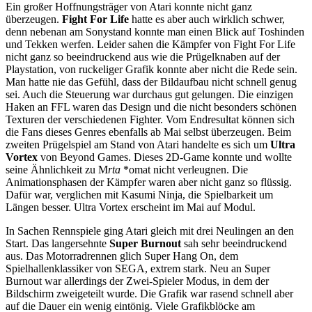
Ein großer Hoffnungsträger von Atari konnte nicht ganz
überzeugen.
Fight For Life
hatte es aber auch wirklich schwer,
denn nebenan am Sonystand konnte man einen Blick auf Toshinden
und Tekken werfen. Leider sahen die Kämpfer von Fight For Life
nicht ganz so beeindruckend aus wie die Prügelknaben auf der
Playstation, von ruckeliger Grafik konnte aber nicht die Rede sein.
Man hatte nie das Gefühl, dass der Bildaufbau nicht schnell genug
sei. Auch die Steuerung war durchaus gut gelungen. Die einzigen
Haken an FFL waren das Design und die nicht besonders schönen
Texturen der verschiedenen Fighter. Vom Endresultat können sich
die Fans dieses Genres ebenfalls ab Mai selbst überzeugen. Beim
zweiten Prügelspiel am Stand von Atari handelte es sich um
Ultra
Vortex
von Beyond Games. Dieses 2D-Game konnte und wollte
seine Ähnlichkeit zu M
rta
*omat nicht verleugnen. Die
Animationsphasen der Kämpfer waren aber nicht ganz so flüssig.
Dafür war, verglichen mit Kasumi Ninja, die Spielbarkeit um
Längen besser. Ultra Vortex erscheint im Mai auf Modul.
In Sachen Rennspiele ging Atari gleich mit drei Neulingen an den
Start. Das langersehnte
Super Burnout
sah sehr beeindruckend
aus. Das Motorradrennen glich Super Hang On, dem
Spielhallenklassiker von SEGA, extrem stark. Neu an Super
Burnout war allerdings der Zwei-Spieler Modus, in dem der
Bildschirm zweigeteilt wurde. Die Grafik war rasend schnell aber
auf die Dauer ein wenig eintönig. Viele Grafikblöcke am