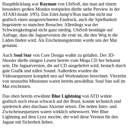
Hauptblickfang war
Rayman
von UbiSoft, das man auf einem
besonders großen Monitor testspielen dürfte siehe Preview in der
ATARI-Inside 3/95). Das Edel-Jump'n'Run machte nicht nur
grafisch einen ausgezeichneten Eindruck, auch die Spielbarkeit
begeisterte so manchen Besucher. Allerdings war der
Schwierigkeitsgrad nicht ganz niedrig. UbiSoft bestätigte auf
Anfrage, dass die Jaguarversion die erste ist, die den Weg in die
Läden finden wird. Als Erscheinungstermin wurde uns der Mai
genannt.
Auch
Soul Star
von Core Design wußte zu gefallen. Der 3D-
Shooter dürfte einigen Lesern bereits vom Mega CD her bekannt
sein. Die Jaguarversion, die auf CD ausgeliefert wird, bestach durch
gute Grafik und tollen Sound. Außerdem wurden die
Videosequenzen komplett neu auf Workstations berechnet. Vierzehn
von neunzehn Missionen waren bereits anwählbar. Soul Star soll im
Mai erscheinen.
Das oben bereits erwähnte
Blue Lightning
von ATD wirkte
grafisch noch etwas schwach auf der Brust, konnte technisch und
spielerisch aber durchaus Akzente setzen. Die netten Intro- und
Zwischensequenzen waren wirklich sehenswert. Wer Blue
Lightning auf dem Lynx mochte, der wird diese Version für den
Jaguar mit Sicherheit lieben.