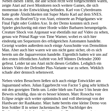
Neben diesen Titeln, die alle schon recht weit fortgeschritten waren,
zeigte Atari auf zwei Monitoren noch weitere Games, die sich
momentan in der Entwicklung befinden. Karl von Cyberdreams
hatte große Ähnlichkeiten mit Super Mario Karl auf dem SNES.
Konan, ein Beat'em'Up von Atari, erinnerte an Prügelgames wie
Final Fight oder Golden Axe. In der Demo konnten sich zwei
Spieler gleichzeitig mit einer Horde wilder Barbaren herumprügeln.
Creature Shock von Argonaut war ebenfalls nur auf Video zu sehen,
genau wie Primal Rage von Time Warner, wobei es sich hier
eindeutig um Sequenzen des erfolgreichen Automaten handelte.
Gezeigt wurden außerdem noch einige Ausschnitte von Demolition
Man. Aber auch hier waren wir uns nicht ganz sicher, ob es sich
bereits um die Jaguarversion handelte. Eigentlich hatten wir uns auf
den ersten öffentlichen Auftritt von Jeff Minters Defender 2000
gefreut. Leider tat uns Atari nicht diesen Gefallen. Lediglich ein
kleines Video der Defender Plus-Variante war zu sehen. Wirklich
schade aber dennoch sehenswert.
Neben vielen Besuchern ließen sich auch einige Entwickler am
Jaguarstand sehen. Julian Eggebrecht von Factor 5 ging sehr kritisch
mit den gezeigten Titeln um. Leider blieb uns Factor 5 bis heute den
Beweis schuldig, dass sie es besser können. Marc Rosocha von
Eclipse zeigte sich weiter optimistisch und voll überzeugt von der
Hardware der Raubkatze. Marc hatte bereits eine kleine Demo von
Iron Soldier II in seiner Jackentasche. Der Nachfolger des