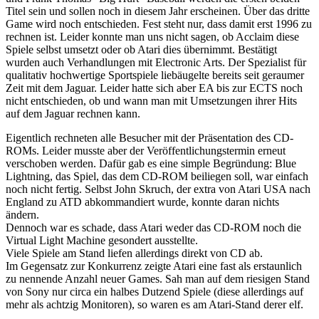
Titel sein und sollen noch in diesem Jahr erscheinen. Über das dritte
Game wird noch entschieden. Fest steht nur, dass damit erst 1996 zu
rechnen ist. Leider konnte man uns nicht sagen, ob Acclaim diese
Spiele selbst umsetzt oder ob Atari dies übernimmt. Bestätigt
wurden auch Verhandlungen mit Electronic Arts. Der Spezialist für
qualitativ hochwertige Sportspiele liebäugelte bereits seit geraumer
Zeit mit dem Jaguar. Leider hatte sich aber EA bis zur ECTS noch
nicht entschieden, ob und wann man mit Umsetzungen ihrer Hits
auf dem Jaguar rechnen kann.
Eigentlich rechneten alle Besucher mit der Präsentation des CD-
ROMs. Leider musste aber der Veröffentlichungstermin erneut
verschoben werden. Dafür gab es eine simple Begründung: Blue
Lightning, das Spiel, das dem CD-ROM beiliegen soll, war einfach
noch nicht fertig. Selbst John Skruch, der extra von Atari USA nach
England zu ATD abkommandiert wurde, konnte daran nichts
ändern.
Dennoch war es schade, dass Atari weder das CD-ROM noch die
Virtual Light Machine gesondert ausstellte.
Viele Spiele am Stand liefen allerdings direkt von CD ab.
Im Gegensatz zur Konkurrenz zeigte Atari eine fast als erstaunlich
zu nennende Anzahl neuer Games. Sah man auf dem riesigen Stand
von Sony nur circa ein halbes Dutzend Spiele (diese allerdings auf
mehr als achtzig Monitoren), so waren es am Atari-Stand derer elf.