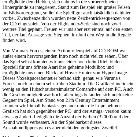
ermöglichte dem Helden, sich nahtlos in die vorberechneten
Hintergründe zu integrieren. Stand zum Beispiel ein großer Felsen
im Bildvordergrund, so lief die Spielfigur auch tatsächlich dahinter
vorbei. Zwischenzeitlich wurden nette Zeichentricksequenzen von
der CD eingespielt. Von der Highlander-Serie sind noch zwei
weitere Titel geplant. Freuen wir uns aber erst einmal auf den ersten
Teil, der laut Aussage von Stephen, im Juni den Weg in die Regale
finden wird.
Von Varuna's Forces, einem Actionrollenspiel auf CD ROM war
außer einem hervorragenden Intro noch nicht viel zu sehen. Über
das Spiel selbst konnten wir uns leider noch kein Urteil bilden.
Speziell für uns öffnete Atari ihre geheime Modulbox und
ermöglichte uns einen Blick auf Hover Hunter von Hyper Image.
Dieses Voxelspaceabenteuer befand sich, genau wie Varuna's
Forces, noch in einem sehr frühen Stadium. Die Grafik erinnerte ein
wenig an den Hubschraubersimulator Comanche auf dem PC. Auch
die Geschwindigkeit war hoch, allerdings befanden sich noch keine
Gegner im Spiel. Am Stand von 21th Century Entertainment
konnten wir Pinball Fantasies genauer unter die Lupe nehmen.
Grafisch hat sich gegenüber der PC- und der Amiga- version kaum
etwas geändert. Lediglich die Anzahl der Farben (32000) und der
Sound wurde verbessert. An der Spielbarkeit dieses
Ausnahmeflippers gab es aber nicht den geringsten Zweifel.