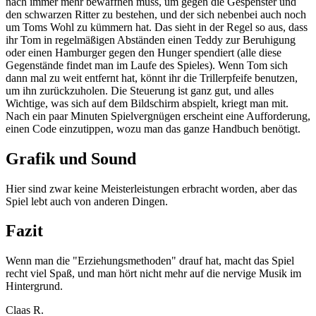
nach immer mehr bewaffnen muss, um gegen die Gespenster und
den schwarzen Ritter zu bestehen, und der sich nebenbei auch noch
um Toms Wohl zu kümmern hat. Das sieht in der Regel so aus, dass
ihr Tom in regelmäßigen Abständen einen Teddy zur Beruhigung
oder einen Hamburger gegen den Hunger spendiert (alle diese
Gegenstände findet man im Laufe des Spieles). Wenn Tom sich
dann mal zu weit entfernt hat, könnt ihr die Trillerpfeife benutzen,
um ihn zurückzuholen. Die Steuerung ist ganz gut, und alles
Wichtige, was sich auf dem Bildschirm abspielt, kriegt man mit.
Nach ein paar Minuten Spielvergnügen erscheint eine Aufforderung,
einen Code einzutippen, wozu man das ganze Handbuch benötigt.
Grafik und Sound
Hier sind zwar keine Meisterleistungen erbracht worden, aber das
Spiel lebt auch von anderen Dingen.
Fazit
Wenn man die "Erziehungsmethoden" drauf hat, macht das Spiel
recht viel Spaß, und man hört nicht mehr auf die nervige Musik im
Hintergrund.
Claas R.