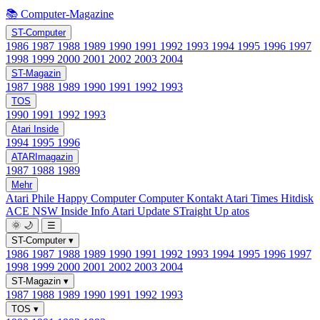
📚 Computer-Magazine
ST-Computer
1986
1987
1988
1989
1990
1991
1992
1993
1994
1995
1996
1997
1998
1999
2000
2001
2002
2003
2004
ST-Magazin
1987
1988
1989
1990
1991
1992
1993
TOS
1990
1991
1992
1993
Atari Inside
1994
1995
1996
ATARImagazin
1987
1988
1989
Mehr
Atari Phile
Happy Computer
Computer Kontakt
Atari Times
Hitdisk
ACE NSW Inside Info
Atari Update
STraight Up
atos
🌞
🌙
☰
ST-Computer
▾
1986
1987
1988
1989
1990
1991
1992
1993
1994
1995
1996
1997
1998
1999
2000
2001
2002
2003
2004
ST-Magazin
▾
1987
1988
1989
1990
1991
1992
1993
TOS
▾