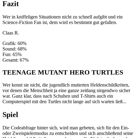
Fazit
Wer in kniffeligen Situationen nicht zu schnell aufgibt und ein
Science-Fiction Fan ist, dem wird es bestimmt gut gefallen.
Claas R.
Grafik: 60%
Sound: 68%
Fun: 65%
Gesamt: 67%
TEENAGE MUTANT HERO TURTLES
Wer kennt sie nicht, die jugendlich mutierten Heldenschildkröten,
vor denen die Menschheit ja eine ganze zeitlang nirgendwo sicher
war. Ganz klar, dass nach Schuhen und T-Shirts auch ein
Computerspiel mit den Turtles nicht lange auf sich warten ließ...
Spiel
Die Codeabfrage hinter sich, wird man gebeten, sich für den Ein-
oder Zweispielermodus zu entscheiden und sich anschließend seine