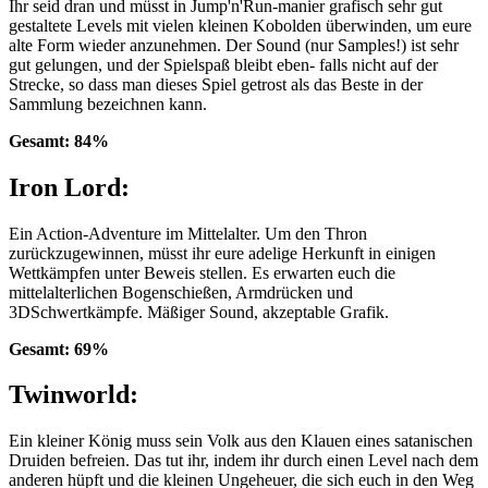
Ihr seid dran und müsst in Jump'n'Run-manier grafisch sehr gut
gestaltete Levels mit vielen kleinen Kobolden überwinden, um eure
alte Form wieder anzunehmen. Der Sound (nur Samples!) ist sehr
gut gelungen, und der Spielspaß bleibt eben- falls nicht auf der
Strecke, so dass man dieses Spiel getrost als das Beste in der
Sammlung bezeichnen kann.
Gesamt: 84%
Iron Lord:
Ein Action-Adventure im Mittelalter. Um den Thron
zurückzugewinnen, müsst ihr eure adelige Herkunft in einigen
Wettkämpfen unter Beweis stellen. Es erwarten euch die
mittelalterlichen Bogenschießen, Armdrücken und
3DSchwertkämpfe. Mäßiger Sound, akzeptable Grafik.
Gesamt: 69%
Twinworld:
Ein kleiner König muss sein Volk aus den Klauen eines satanischen
Druiden befreien. Das tut ihr, indem ihr durch einen Level nach dem
anderen hüpft und die kleinen Ungeheuer, die sich euch in den Weg