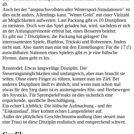
ab.
Auch bei der "anspruchsvollsten aller Wintersport-Simulationen" ist
dies nicht anders. Allerdings kann "Winter Gold" mit einer Vielzahl
an Möglichkeiten aufwerten: Laut Packung gibt es 10 Disziplinen
zu meistern. Doch wer das Spiel geladen hat, wird, nachdem er sich
an der Anfangszeremonie erfreut hat, eines Besseren belehrt:
Es gibt nur 7 Disziplinen, die Packung hat gelogen! Die
interessantesten Spiele, Biathlon, Trickski und Bobrennen, finden
nicht statt. Also startet man nun mit den Einstellungen: Für die 17 (!)
auswählbaren Nationen eines Spielers gibt es je eine hübsche
Hymne, dann geht es los.
Rennrodel: Etwas langweilige Disziplin. Die
Steuerungsmöglichkeiten sind umfangreich, aber man braucht sie
selten: Ohne einen Finger zu rühren, kommt man ins Ziel. Bei
anderen Disziplinen läuft es ähnlich, und wenn man schon mal
etwas für den Sieg dann ist es anstrengendes Hin- und Herbewegen
des Joysticks. Für SprotspieleFreaks ist dies sicherlich eine
erquickende, sportliche Beschäftigung.
Ein echter Lichtblick: Die hübsche Aufmachung - und der
"Eiskunstlauf'. Hier kommt echtes Lampenfieber auf.
Außer der plötzlichen Geschlechtsumwandlung (hier steuert man
eine Frau) ist diese Disziplin realistisch und entsprechend schwer.