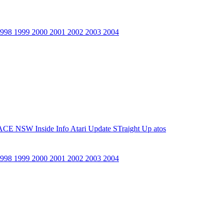
1998
1999
2000
2001
2002
2003
2004
ACE NSW Inside Info
Atari Update
STraight Up
atos
1998
1999
2000
2001
2002
2003
2004