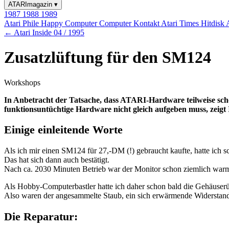
ATARImagazin
▾
1987
1988
1989
Atari Phile
Happy Computer
Computer Kontakt
Atari Times
Hitdisk
← Atari Inside 04 / 1995
Zusatzlüftung für den SM124
Workshops
In Anbetracht der Tatsache, dass ATARI-Hardware teilweise schon
funktionsuntüchtige Hardware nicht gleich aufgeben muss, zeigt
Einige einleitende Worte
Als ich mir einen SM124 für 27,-DM (!) gebraucht kaufte, hatte ich s
Das hat sich dann auch bestätigt.
Nach ca. 2030 Minuten Betrieb war der Monitor schon ziemlich warm 
Als Hobby-Computerbastler hatte ich daher schon bald die Gehäuserüc
Also waren der angesammelte Staub, ein sich erwärmende Widerstand 
Die Reparatur: