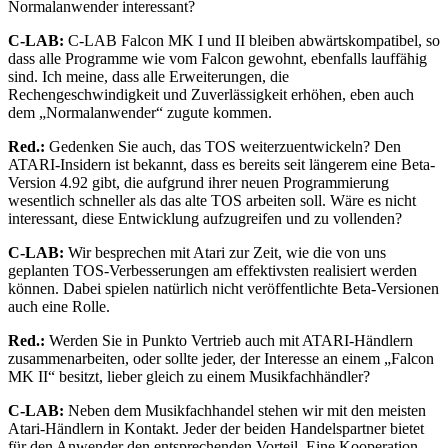
Normalanwender interessant?
C-LAB:
C-LAB Falcon MK I und II bleiben abwärtskompatibel, so
dass alle Programme wie vom Falcon gewohnt, ebenfalls lauffähig
sind. Ich meine, dass alle Erweiterungen, die
Rechengeschwindigkeit und Zuverlässigkeit erhöhen, eben auch
dem „Normalanwender“ zugute kommen.
Red.:
Gedenken Sie auch, das TOS weiterzuentwickeln? Den
ATARI-Insidern ist bekannt, dass es bereits seit längerem eine Beta-
Version 4.92 gibt, die aufgrund ihrer neuen Programmierung
wesentlich schneller als das alte TOS arbeiten soll. Wäre es nicht
interessant, diese Entwicklung aufzugreifen und zu vollenden?
C-LAB:
Wir besprechen mit Atari zur Zeit, wie die von uns
geplanten TOS-Verbesserungen am effektivsten realisiert werden
können. Dabei spielen natürlich nicht veröffentlichte Beta-Versionen
auch eine Rolle.
Red.:
Werden Sie in Punkto Vertrieb auch mit ATARI-Händlern
zusammenarbeiten, oder sollte jeder, der Interesse an einem „Falcon
MK II“ besitzt, lieber gleich zu einem Musikfachhändler?
C-LAB:
Neben dem Musikfachhandel stehen wir mit den meisten
Atari-Händlern in Kontakt. Jeder der beiden Handelspartner bietet
für den Anwender den entsprechenden Vorteil. Eine Kooperation