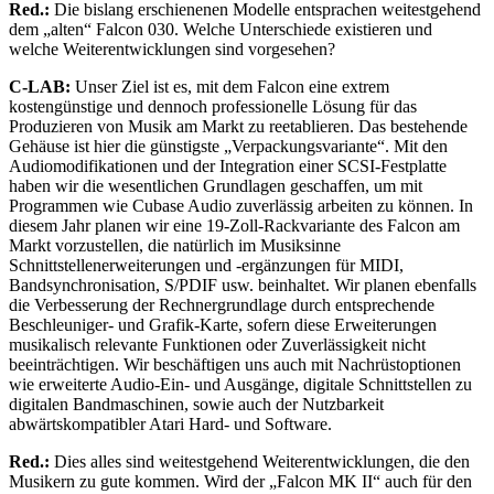
Red.:
Die bislang erschienenen Modelle entsprachen weitestgehend
dem „alten“ Falcon 030. Welche Unterschiede existieren und
welche Weiterentwicklungen sind vorgesehen?
C-LAB:
Unser Ziel ist es, mit dem Falcon eine extrem
kostengünstige und dennoch professionelle Lösung für das
Produzieren von Musik am Markt zu reetablieren. Das bestehende
Gehäuse ist hier die günstigste „Verpackungsvariante“. Mit den
Audiomodifikationen und der Integration einer SCSI-Festplatte
haben wir die wesentlichen Grundlagen geschaffen, um mit
Programmen wie Cubase Audio zuverlässig arbeiten zu können. In
diesem Jahr planen wir eine 19-Zoll-Rackvariante des Falcon am
Markt vorzustellen, die natürlich im Musiksinne
Schnittstellenerweiterungen und -ergänzungen für MIDI,
Bandsynchronisation, S/PDIF usw. beinhaltet. Wir planen ebenfalls
die Verbesserung der Rechnergrundlage durch entsprechende
Beschleuniger- und Grafik-Karte, sofern diese Erweiterungen
musikalisch relevante Funktionen oder Zuverlässigkeit nicht
beeinträchtigen. Wir beschäftigen uns auch mit Nachrüstoptionen
wie erweiterte Audio-Ein- und Ausgänge, digitale Schnittstellen zu
digitalen Bandmaschinen, sowie auch der Nutzbarkeit
abwärtskompatibler Atari Hard- und Software.
Red.:
Dies alles sind weitestgehend Weiterentwicklungen, die den
Musikern zu gute kommen. Wird der „Falcon MK II“ auch für den