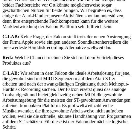
beider Fachbereiche vor Ort könnte möglicherweise sogar
geschäftlichen Nutzen für beide bringen. Wir begrüßen es, dass
einige der Atari-Händler unsere Aktivitäten spontan unterstützen,
denn ihre entsprechende Fachkompetenz kann für die weitere
Marktentwicklung der Falcon Plattform sehr hilfreich sein.
C-LAB:
Keine Frage, der Falcon stellt trotz der neuen Anstrengung
der Firma Apple sowie einigen anderen Soundkartenherstellern die
preiswerteste Harddiskrecording-Alternative weltweit dar.
Red.:
Welche Chancen rechnen Sie sich mit dem Vertrieb dieses
Produktes aus?
C-LAB:
Wir sehen in dem Falcon die ideale Arbeitslösung für jene,
die gewohnt sind mit MIDI Sequenzern auf dem Atari ST zu
arbeiten und nach der zwangsläufigen Ergänzung durch Mehrspur-
Harddisk Recording suchen. Der Falcon ersetzt quasi das analoge
Tonbandgerät und bietet gleichzeitig neben MIDI die gewohnte
Arbeitsumgebung für die meisten der ST-gewohnten Anwendungen
auf einer kompakten Plattform. Es gibt weltweit zahlreiche
Musikanwender, die ihre gewohnte Arbeitsweise nicht aufgeben
wollen, weil sie die schnelle, akurate Handhabung von Programmen
auf dem ST schätzen. Für diese ist der Falcon der nächste logische
Schritt.