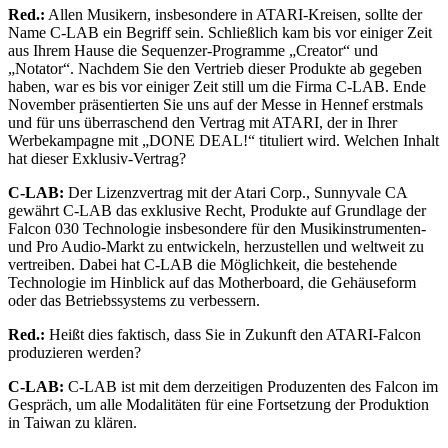
Red.:
Allen Musikern, insbesondere in ATARI-Kreisen, sollte der
Name C-LAB ein Begriff sein. Schließlich kam bis vor einiger Zeit
aus Ihrem Hause die Sequenzer-Programme „Creator“ und
„Notator“. Nachdem Sie den Vertrieb dieser Produkte ab gegeben
haben, war es bis vor einiger Zeit still um die Firma C-LAB. Ende
November präsentierten Sie uns auf der Messe in Hennef erstmals
und für uns überraschend den Vertrag mit ATARI, der in Ihrer
Werbekampagne mit „DONE DEAL!“ tituliert wird. Welchen Inhalt
hat dieser Exklusiv-Vertrag?
C-LAB:
Der Lizenzvertrag mit der Atari Corp., Sunnyvale CA
gewährt C-LAB das exklusive Recht, Produkte auf Grundlage der
Falcon 030 Technologie insbesondere für den Musikinstrumenten-
und Pro Audio-Markt zu entwickeln, herzustellen und weltweit zu
vertreiben. Dabei hat C-LAB die Möglichkeit, die bestehende
Technologie im Hinblick auf das Motherboard, die Gehäuseform
oder das Betriebssystems zu verbessern.
Red.:
Heißt dies faktisch, dass Sie in Zukunft den ATARI-Falcon
produzieren werden?
C-LAB:
C-LAB ist mit dem derzeitigen Produzenten des Falcon im
Gespräch, um alle Modalitäten für eine Fortsetzung der Produktion
in Taiwan zu klären.