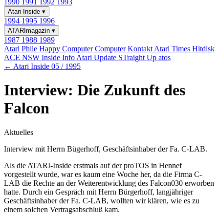
1990
1991
1992
1993
Atari Inside
▾
1994
1995
1996
ATARImagazin
▾
1987
1988
1989
Atari Phile
Happy Computer
Computer Kontakt
Atari Times
Hitdisk
ACE NSW Inside Info
Atari Update
STraight Up
atos
← Atari Inside 05 / 1995
Interview: Die Zukunft des
Falcon
Aktuelles
Interview mit Herrn Bügerhoff, Geschäftsinhaber der Fa. C-LAB.
Als die ATARI-Inside erstmals auf der proTOS in Hennef
vorgestellt wurde, war es kaum eine Woche her, da die Firma C-
LAB die Rechte an der Weiterentwicklung des Falcon030 erworben
hatte. Durch ein Gespräch mit Herrn Bürgerhoff, langjähriger
Geschäftsinhaber der Fa. C-LAB, wollten wir klären, wie es zu
einem solchen Vertragsabschluß kam.