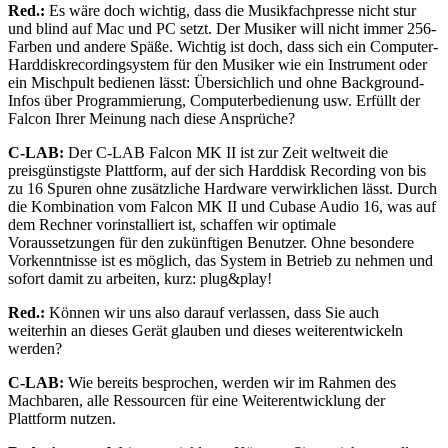
Red.:
Es wäre doch wichtig, dass die Musikfachpresse nicht stur
und blind auf Mac und PC setzt. Der Musiker will nicht immer 256-
Farben und andere Späße. Wichtig ist doch, dass sich ein Computer-
Harddiskrecordingsystem für den Musiker wie ein Instrument oder
ein Mischpult bedienen lässt: Übersichlich und ohne Background-
Infos über Programmierung, Computerbedienung usw. Erfüllt der
Falcon Ihrer Meinung nach diese Ansprüche?
C-LAB:
Der C-LAB Falcon MK II ist zur Zeit weltweit die
preisgünstigste Plattform, auf der sich Harddisk Recording von bis
zu 16 Spuren ohne zusätzliche Hardware verwirklichen lässt. Durch
die Kombination vom Falcon MK II und Cubase Audio 16, was auf
dem Rechner vorinstalliert ist, schaffen wir optimale
Voraussetzungen für den zukünftigen Benutzer. Ohne besondere
Vorkenntnisse ist es möglich, das System in Betrieb zu nehmen und
sofort damit zu arbeiten, kurz: plug&play!
Red.:
Können wir uns also darauf verlassen, dass Sie auch
weiterhin an dieses Gerät glauben und dieses weiterentwickeln
werden?
C-LAB:
Wie bereits besprochen, werden wir im Rahmen des
Machbaren, alle Ressourcen für eine Weiterentwicklung der
Plattform nutzen.