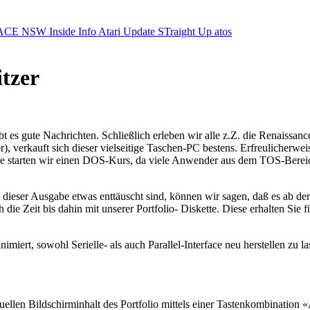
ACE NSW Inside Info
Atari Update
STraight Up
atos
itzer
ibt es gute Nachrichten. Schließlich erleben wir alle z.Z. die Renais
 verkauft sich dieser vielseitige Taschen-PC bestens. Erfreulicherweise
be starten wir einen DOS-Kurs, da viele Anwender aus dem TOS-Bereic
lt dieser Ausgabe etwas enttäuscht sind, können wir sagen, daß es ab
h die Zeit bis dahin mit unserer Portfolio- Diskette. Diese erhalten Sie
iert, sowohl Serielle- als auch Parallel-Interface neu herstellen zu las
ellen Bildschirminhalt des Portfolio mittels einer Tastenkombination 