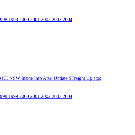
1998
1999
2000
2001
2002
2003
2004
ACE NSW Inside Info
Atari Update
STraight Up
atos
1998
1999
2000
2001
2002
2003
2004