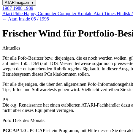
ATARImagazin
▾
1987
1988
1989
Atari Phile
Happy Computer
Computer Kontakt
Atari Times
Hitdisk
← Atari Inside 05 / 1995
Frischer Wind für Portfolio-Bes
Aktuelles
Für alle Pofo-Besitzer bzw. diejenigen, die es noch werden wollen, g
auf unter 150.- DM (auf TOS-Messen teilweise sogar noch preiswerter),
wegen der entsprechenden Rubrik regelmäßig kauft. In dieser Ausga
Betriebssystem dieses PCs klarkommen sollen.
Für alle diejenigen, die über den allgemeinen Pofo-Informationsgeha
Tips, Infos und Softwaretests geben wird. Vielleicht vertreiben Sie sic
P.S.
Die o.g. Renaissance hat einen etablierten ATARI-Fachhändler dazu anim
nicht über dieses Equipment verfügen.
Pofo-Disk des Monats:
PGCAP 1.0
- PGCAP ist ein Programm, mit Hilfe dessen Sie den aktu