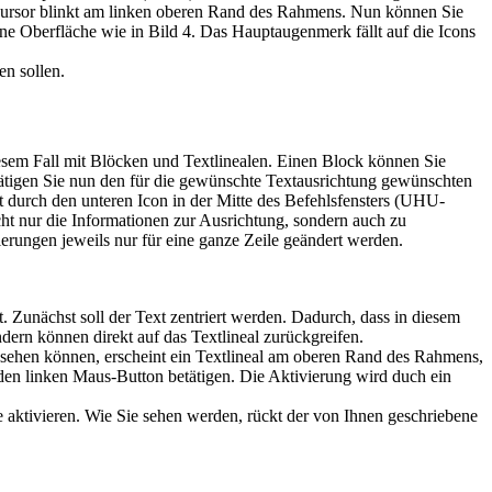
t-Cursor blinkt am linken oberen Rand des Rahmens. Nun können Sie
eine Oberfläche wie in Bild 4. Das Hauptaugenmerk fällt auf die Icons
en sollen.
iesem Fall mit Blöcken und Textlinealen. Einen Block können Sie
tätigen Sie nun den für die gewünschte Textausrichtung gewünschten
t durch den unteren Icon in der Mitte des Befehlsfensters (UHU-
icht nur die Informationen zur Ausrichtung, sondern auch zu
rungen jeweils nur für eine ganze Zeile geändert werden.
. Zunächst soll der Text zentriert werden. Dadurch, dass in diesem
ndern können direkt auf das Textlineal zurückgreifen.
e sehen können, erscheint ein Textlineal am oberen Rand des Rahmens,
d den linken Maus-Button betätigen. Die Aktivierung wird duch ein
e aktivieren. Wie Sie sehen werden, rückt der von Ihnen geschriebene