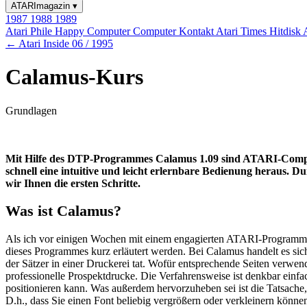
ATARImagazin
▾
1987
1988
1989
Atari Phile
Happy Computer
Computer Kontakt
Atari Times
Hitdisk
← Atari Inside 06 / 1995
Calamus-Kurs
Grundlagen
Mit Hilfe des DTP-Programmes Calamus 1.09 sind ATARI-Computer
schnell eine intuitive und leicht erlernbare Bedienung heraus. D
wir Ihnen die ersten Schritte.
Was ist Calamus?
Als ich vor einigen Wochen mit einem engagierten ATARI-Programmierer
dieses Programmes kurz erläutert werden. Bei Calamus handelt es sic
der Sätzer in einer Druckerei tat. Wofür entsprechende Seiten verwend
professionelle Prospektdrucke. Die Verfahrensweise ist denkbar einf
positionieren kann. Was außerdem hervorzuheben sei ist die Tatsache,
D.h., dass Sie einen Font beliebig vergrößern oder verkleinern kön