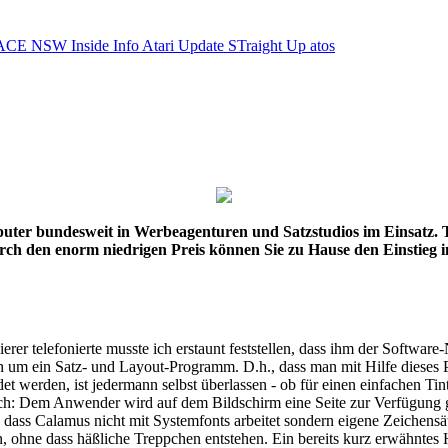
ACE NSW Inside Info
Atari Update
STraight Up
atos
 bundesweit in Werbeagenturen und Satzstudios im Einsatz. Trot
urch den enorm niedrigen Preis können Sie zu Hause den Einstieg in
 telefonierte musste ich erstaunt feststellen, dass ihm der Software-
h um ein Satz- und Layout-Programm. D.h., dass man mit Hilfe dieses P
et werden, ist jedermann selbst überlassen - ob für einen einfachen Ti
ach: Dem Anwender wird auf dem Bildschirm eine Seite zur Verfügung ge
 dass Calamus nicht mit Systemfonts arbeitet sondern eigene Zeichensät
nen, ohne dass häßliche Treppchen entstehen. Ein bereits kurz erwähn