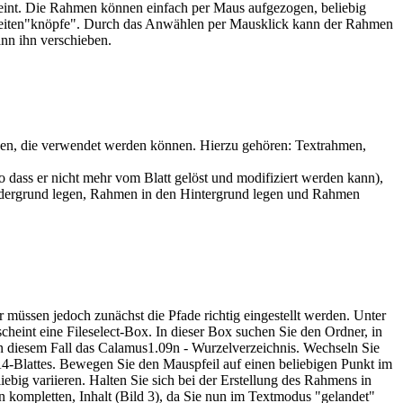
scheint. Die Rahmen können einfach per Maus aufgezogen, beliebig
d Seiten"knöpfe". Durch das Anwählen per Mausklick kann der Rahmen
nn ihn verschieben.
typen, die verwendet werden können. Hierzu gehören: Textrahmen,
dass er nicht mehr vom Blatt gelöst und modifiziert werden kann),
rdergrund legen, Rahmen in den Hintergrund legen und Rahmen
ür müssen jedoch zunächst die Pfade richtig eingestellt werden. Unter
int eine Fileselect-Box. In dieser Box suchen Sie den Ordner, in
in diesem Fall das Calamus1.09n - Wurzelverzeichnis. Wechseln Sie
-Blattes. Bewegen Sie den Mauspfeil auf einen beliebigen Punkt im
ebig variieren. Halten Sie sich bei der Erstellung des Rahmens in
n kompletten, Inhalt (Bild 3), da Sie nun im Textmodus "gelandet"