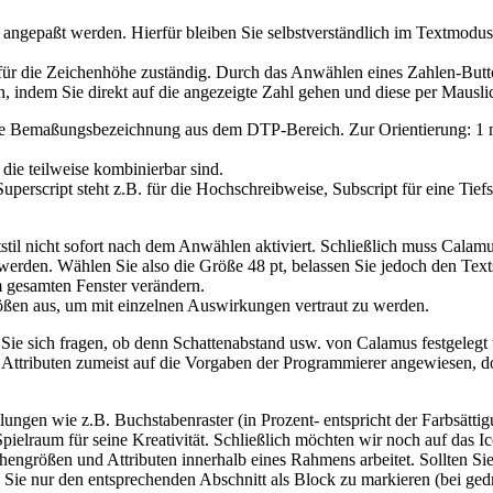
ngepaßt werden. Hierfür bleiben Sie selbstverständlich im Textmodus, 
nd für die Zeichenhöhe zuständig. Durch das Anwählen eines Zahlen-Bu
, indem Sie direkt auf die angezeigte Zahl gehen und diese per Mausli
e Bemaßungsbezeichnung aus dem DTP-Bereich. Zur Orientierung: 1 mm
die teilweise kombinierbar sind.
Superscript steht z.B. für die Hochschreibweise, Subscript für eine Tief
til nicht sofort nach dem Anwählen aktiviert. Schließlich muss Calamu
rden. Wählen Sie also die Größe 48 pt, belassen Sie jedoch den Textst
m gesamten Fenster verändern.
rößen aus, um mit einzelnen Auswirkungen vertraut zu werden.
Sie sich fragen, ob denn Schattenabstand usw. von Calamus festgelegt 
n Attributen zumeist auf die Vorgaben der Programmierer angewiesen, 
lungen wie z.B. Buchstabenraster (in Prozent- entspricht der Farbsätti
 Spielraum für seine Kreativität. Schließlich möchten wir noch auf das
engrößen und Attributen innerhalb eines Rahmens arbeitet. Sollten Sie 
 Sie nur den entsprechenden Abschnitt als Block zu markieren (bei ged