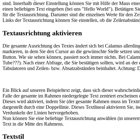
sind. Innerhalb dieser Einstellung können Sie mit Hilfe der Maus ei
einen beliebigen Text eingeben (bei uns "Hello World"). Betätigen Sie
für die Textausrichtung. Darunter sind die einzelnen Werte für den Z
Links der Textausrichtung können Sie einstellen, ob die Zeilenabstä
Textausrichtung aktivieren
Die gesamte Ausrichtung des Textes ändert sich bei Calamus allerding
markieren, in dem Sie den Cursor an die gewünschte Stelle setzen un
Button. Wie sie sehen können, passiert noch immer nichts. Bei Calamu
Tube???). Nach einer Abfrage, die Sie bestätigen sollten, wird an der
Tabulatoren und Zeilen- bzw. Absatzabständen beinhaltet. Achtung: 
Ein Blick auf unseren Beispieltext zeigt, dass sich dieser wahrschein
Falle der gesamte im Rahmen niedergelegte Text zentriert erscheinen d
Dieses wird aktiviert, indem Sie (der gesamte Rahmen muss im Textmo
dargestellt durch eine Doppellinie. Dieses Textlineal aktivieren Sie
Verdunkeln der Linien hervorgehoben.
Nun können Sie eine beliebige Textausrichtung anwählen (in unserem B
Text in die Mitte des Rahmens.
Textstil