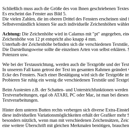
Schließlich muss auch die Größe des von Ihnen geschriebenen Textes a
Es erscheint das Fenster aus Bild 5.
Die vielen Zahlen, die im oberen Drittel des Fensters erscheinen si
Selbstverständlich können Sie auch individuelle Zeichenhöhen wählen
Achtung:
Die Zeichenhöhe wird in Calamus mit "pt" angegeben, ein
Zeichenhöhe von 12 pt entspricht also knapp 4 mm.
Unterhalb der Zeichenhöhe befinden sich die verschiedenen Textstile, 
Die Darstellungsweise sollte die einzelnen Arten von selbst erklären. 
Potenzen usw.
Wie bei der Textausrichtung, werden auch die Textgröße und der Texts
In unserem Fall kann getrost der Text im gesamten Rahmen geändert we
Ecke des Fensters. Nach einer Bestätigung wird sich die Textgröße i
Probieren Sie ruhig ein wenig die verschiedenen Textstile und Textg
Beim Austesten z.B. der Schatten- und Unterstrichfunktionen werden 
Textverarbeitungen, egal ob ATARI, PC oder Mac, ist man bei diese
Textverarbeitungen.
Hinter dem unteren Butten rechts verbergen sich diverse Extra-Einstel
diese individuellen Variationsmöglichkeiten erhält der Grafiker mehr
besonders nützlich, wenn man mit verschiedenen Zeichensätzen, Zeich
eine weitere Überschrift mit gleichen Merkmalen benötigen, brauchen