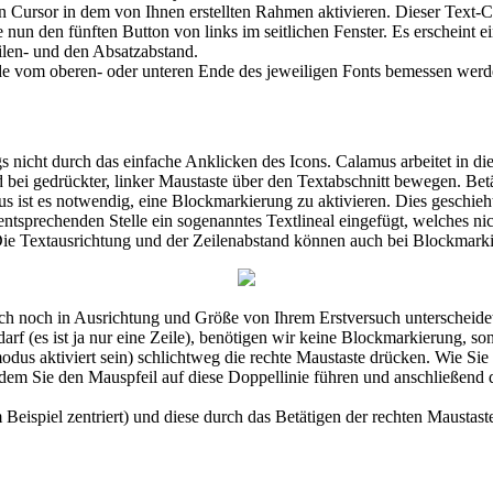
nen Cursor in dem von Ihnen erstellten Rahmen aktivieren. Dieser Tex
 nun den fünften Button von links im seitlichen Fenster. Es erscheint 
eilen- und den Absatzabstand.
nde vom oberen- oder unteren Ende des jeweiligen Fonts bemessen werd
s nicht durch das einfache Anklicken des Icons. Calamus arbeitet in d
d bei gedrückter, linker Maustaste über den Textabschnitt bewegen. Be
s ist es notwendig, eine Blockmarkierung zu aktivieren. Dies geschieh
 entsprechenden Stelle ein sogenanntes Textlineal eingefügt, welches n
Die Textausrichtung und der Zeilenabstand können auch bei Blockmarkie
lich noch in Ausrichtung und Größe von Ihrem Erstversuch unterscheidet
arf (es ist ja nur eine Zeile), benötigen wir keine Blockmarkierung, so
dus aktiviert sein) schlichtweg die rechte Maustaste drücken. Wie Si
, indem Sie den Mauspfeil auf diese Doppellinie führen und anschließen
eispiel zentriert) und diese durch das Betätigen der rechten Maustast