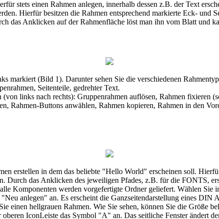
 hierfür stets einen Rahmen anlegen, innerhalb dessen z.B. der Text er
 werden. Hierfür besitzen die Rahmen entsprechend markierte Eck- un
urch das Anklicken auf der Rahmenfläche löst man ihn vom Blatt und ka
 links markiert (Bild 1). Darunter sehen Sie die verschiedenen Rahmen
penrahmen, Seitenteile, gedrehter Text.
von links nach rechts): Gruppenrahmen auflösen, Rahmen fixieren (so 
ellen, Rahmen-Buttons anwählen, Rahmen kopieren, Rahmen in den Vo
ahmen erstellen in dem das beliebte "Hello World" erscheinen soll. Hierf
rch das Anklicken des jeweiligen Pfades, z.B. für die FONTS, ersche
 alle Komponenten werden vorgefertigte Ordner geliefert. Wählen Sie 
u anlegen" an. Es erscheint die Ganzseitendarstellung eines DIN A4
Sie einen hellgrauen Rahmen. Wie Sie sehen, können Sie die Größe beli
r oberen IconLeiste das Symbol "A" an. Das seitliche Fenster ändert de