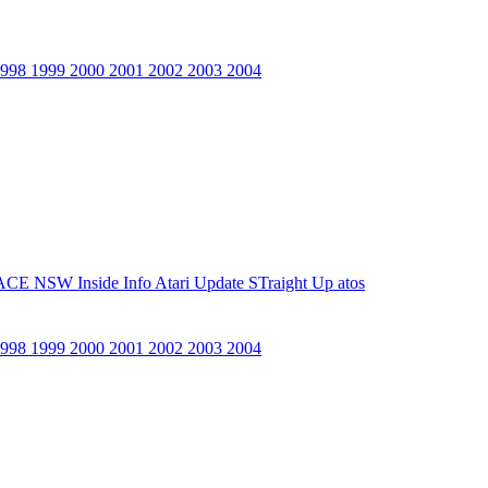
1998
1999
2000
2001
2002
2003
2004
ACE NSW Inside Info
Atari Update
STraight Up
atos
1998
1999
2000
2001
2002
2003
2004