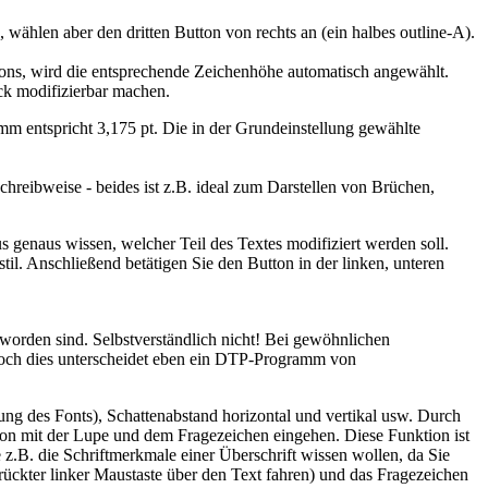
wählen aber den dritten Button von rechts an (ein halbes outline-A).
ttons, wird die entsprechende Zeichenhöhe automatisch angewählt.
ck modifizierbar machen.
 entspricht 3,175 pt. Die in der Grundeinstellung gewählte
schreibweise - beides ist z.B. ideal zum Darstellen von Brüchen,
s genaus wissen, welcher Teil des Textes modifiziert werden soll.
il. Anschließend betätigen Sie den Button in der linken, unteren
worden sind. Selbstverständlich nicht! Bei gewöhnlichen
doch dies unterscheidet eben ein DTP-Programm von
gung des Fonts), Schattenabstand horizontal und vertikal usw. Durch
 Icon mit der Lupe und dem Fragezeichen eingehen. Diese Funktion ist
z.B. die Schriftmerkmale einer Überschrift wissen wollen, da Sie
rückter linker Maustaste über den Text fahren) und das Fragezeichen