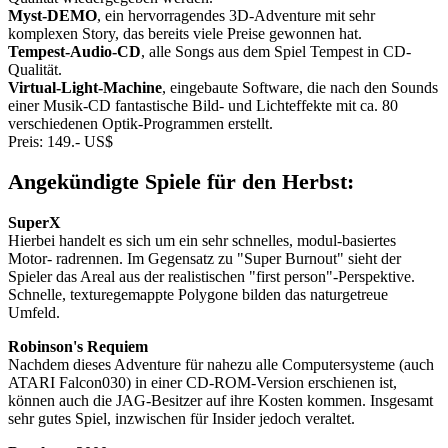
Myst-DEMO
, ein hervorragendes 3D-Adventure mit sehr
komplexen Story, das bereits viele Preise gewonnen hat.
Tempest-Audio-CD
, alle Songs aus dem Spiel Tempest in CD-
Qualität.
Virtual-Light-Machine
, eingebaute Software, die nach den Sounds
einer Musik-CD fantastische Bild- und Lichteffekte mit ca. 80
verschiedenen Optik-Programmen erstellt.
Preis: 149.- US$
Angekündigte Spiele für den Herbst:
SuperX
Hierbei handelt es sich um ein sehr schnelles, modul-basiertes
Motor- radrennen. Im Gegensatz zu "Super Burnout" sieht der
Spieler das Areal aus der realistischen "first person"-Perspektive.
Schnelle, texturegemappte Polygone bilden das naturgetreue
Umfeld.
Robinson's Requiem
Nachdem dieses Adventure für nahezu alle Computersysteme (auch
ATARI Falcon030) in einer CD-ROM-Version erschienen ist,
können auch die JAG-Besitzer auf ihre Kosten kommen. Insgesamt
sehr gutes Spiel, inzwischen für Insider jedoch veraltet.