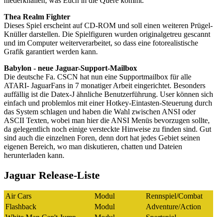
niederknallen, was Euch in die Quere kommt.
Thea Realm Fighter
Dieses Spiel erscheint auf CD-ROM und soll einen weiteren Prügel-
Knüller darstellen. Die Spielfiguren wurden originalgetreu gescannt
und im Computer weiterverarbeitet, so dass eine fotorealistische
Grafik garantiert werden kann.
Babylon - neue Jaguar-Support-Mailbox
Die deutsche Fa. CSCN hat nun eine Supportmailbox für alle
ATARI- JaguarFans in 7 monatiger Arbeit eingerichtet. Besonders
auffällig ist die Datex-J ähnliche Benutzerführung. User können sich
einfach und problemlos mit einer Hotkey-Eintasten-Steuerung durch
das System schlagen und haben die Wahl zwischen ANSI oder
ASCII Texten, wobei man hier die ANSI Menüs bevorzugen sollte,
da gelegentlich noch einige versteckte Hinweise zu finden sind. Gut
sind auch die einzelnen Foren, denn dort hat jedes Gebiet seinen
eigenen Bereich, wo man diskutieren, chatten und Dateien
herunterladen kann.
Jaguar Release-Liste
Air Cars
Modul
Rennspiel/Combat
Flashback
Modul
Adventure/Action