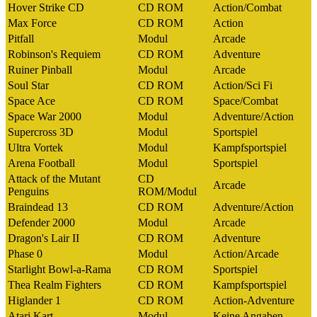
Hover Strike CD
CD ROM
Action/Combat
Max Force
CD ROM
Action
Pitfall
Modul
Arcade
Robinson's Requiem
CD ROM
Adventure
Ruiner Pinball
Modul
Arcade
Soul Star
CD ROM
Action/Sci Fi
Space Ace
CD ROM
Space/Combat
Space War 2000
Modul
Adventure/Action
Supercross 3D
Modul
Sportspiel
Ultra Vortek
Modul
Kampfsportspiel
Arena Football
Modul
Sportspiel
Attack of the Mutant
CD
Arcade
Penguins
ROM/Modul
Braindead 13
CD ROM
Adventure/Action
Defender 2000
Modul
Arcade
Dragon's Lair II
CD ROM
Adventure
Phase 0
Modul
Action/Arcade
Starlight Bowl-a-Rama
CD ROM
Sportspiel
Thea Realm Fighters
CD ROM
Kampfsportspiel
Higlander 1
CD ROM
Action-Adventure
Atari Kart
Modul
Keine Angaben