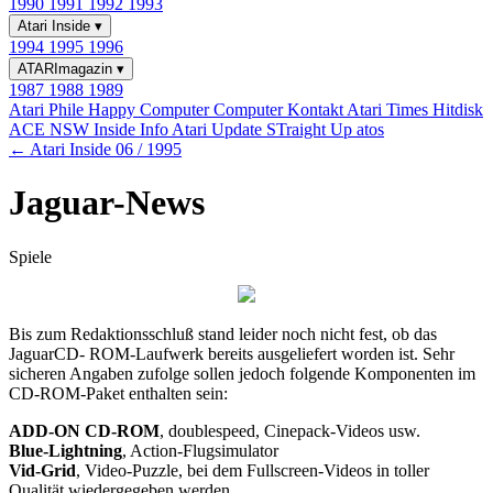
1990
1991
1992
1993
Atari Inside
▾
1994
1995
1996
ATARImagazin
▾
1987
1988
1989
Atari Phile
Happy Computer
Computer Kontakt
Atari Times
Hitdisk
ACE NSW Inside Info
Atari Update
STraight Up
atos
← Atari Inside 06 / 1995
Jaguar-News
Spiele
Bis zum Redaktionsschluß stand leider noch nicht fest, ob das
JaguarCD- ROM-Laufwerk bereits ausgeliefert worden ist. Sehr
sicheren Angaben zufolge sollen jedoch folgende Komponenten im
CD-ROM-Paket enthalten sein:
ADD-ON CD-ROM
, doublespeed, Cinepack-Videos usw.
Blue-Lightning
, Action-Flugsimulator
Vid-Grid
, Video-Puzzle, bei dem Fullscreen-Videos in toller
Qualität wiedergegeben werden.