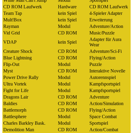
White Man Can't Jump
Modul
Sportspiel
CD ROM Laufwerk
Hardware
CD ROM Laufwerk
Team Tap
kein Spiel
4-Spieler Adapter
Mult!Box
kein Spiel
Erweiterung
Rayman
Modul
Adventure/Action
Vid Grid
CD ROM
Music/Puzzle
Adapter für Aura
VDAP
kein Spiel
Wear
Creature Shock
CD ROM
Adventure/Sci-Fi
Blue Lightning
CD ROM
Flying/Action
Flip-Out
Modul
Puzzle
Myst
CD ROM
Interaktive Novelle
Power Drive Rally
Modul
Autorennspiel
Ultra Vortek
Modul
Kampfsportspiel
Fight for Life
Modul
Kampfsportspiel
Dragons Lair
CD ROM
Adventure
Baldies
CD ROM
Action/Simulation
Battlemorph
CD ROM
Flying/Action
Battlesphere
Modul
Space Combat
Charles Barkley Bask.
Modul
Sportspiel
Demolition Man
CD ROM
Action/Combat