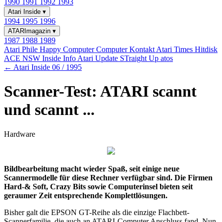
1990
1991
1992
1993
Atari Inside
▾
1994
1995
1996
ATARImagazin
▾
1987
1988
1989
Atari Phile
Happy Computer
Computer Kontakt
Atari Times
Hitdisk
ACE NSW Inside Info
Atari Update
STraight Up
atos
← Atari Inside 06 / 1995
Scanner-Test: ATARI scannt
und scannt ...
Hardware
Bildbearbeitung macht wieder Spaß, seit einige neue
Scannermodelle für diese Rechner verfügbar sind. Die Firmen
Hard-& Soft, Crazy Bits sowie Computerinsel bieten seit
geraumer Zeit entsprechende Komplettlösungen.
Bisher galt die EPSON GT-Reihe als die einzige Flachbett-
Scannerfamilie, die auch an ATARI-Computer Anschluss fand. Nun