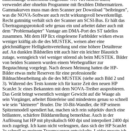
verwendet aber ohnehin Programme mit flexiblen Dithermatrizen.
Gammakurven muss man dem Scanner per Download "beibringen",
was die NOVA-Software auch recht wirkungsvoll bewerkstelligt.
Recht gutmütig verhält sich der Scanner am SCSI-Bus. Er hält das
Übertragungsprotokoll sehr genau ein und arbeitet daher auch mit
dem "Problemadapter" Vantage am DMA-Port des ST tadellos
zusammen. Mit dem HP Ilcx eingelesene Farbbilder wirken etwas
weniger kräftig als die des MUSTEK, weisen aber eine
gleichmäßigere Helligkeitsverteilung und eine höhere Detailtreue
auf. An dunklen Bildstellen tritt auch hier ein leichter Blaustich
zutage, wenngleich viel weniger störend als beim MUSTEK. Bilder
von beiden Scannern wurden einem Werbegrafiker zur
Begutachtung vorgelegt. Nach dessen Meinung hatten die HP-
Bilder etwas mehr Reserven für eine professionelle
Bildnachbearbeitung als die des MUSTEK (siehe auch Bild 2 und
3). Während des Tests konnte ich für kurze Zeit den neuen HP
ScanJet 3c eines Bekannten mit dem NOVA-Treiber ausprobieren.
Das Gerät bringt wesentlich weniger Gewicht auf die Waage als
sein Vorgänger, arbeitet flüsterleise und mindestens genau so schnell
wie sein "kleinerer" Bruder. Die 10-Bit-Wandler, die HP seinem
Spitzenmodell spendiert hat, machen sich rein subjektiv durch eine
brillantere, schärfere Bilddarstellung bemerkbar. Auch in der
Auflösung hat HP mit physikalisch 600 dpi und interpoliert 2400 dpi
noch zugelegt. Ich kann nicht verleugnen, dass sich der HP ScanJet
3c schnell zu meinem Traumscanner entwickelte. Leider musste ich