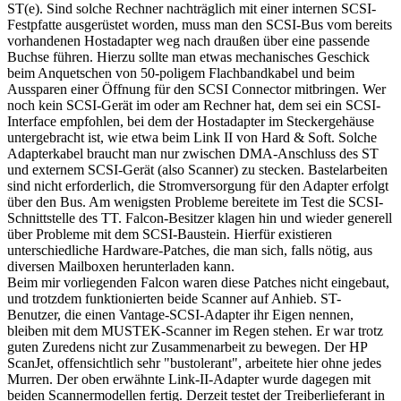
ST(e). Sind solche Rechner nachträglich mit einer internen SCSI-
Festpfatte ausgerüstet worden, muss man den SCSI-Bus vom bereits
vorhandenen Hostadapter weg nach draußen über eine passende
Buchse führen. Hierzu sollte man etwas mechanisches Geschick
beim Anquetschen von 50-poligem Flachbandkabel und beim
Aussparen einer Öffnung für den SCSI Connector mitbringen. Wer
noch kein SCSI-Gerät im oder am Rechner hat, dem sei ein SCSI-
Interface empfohlen, bei dem der Hostadapter im Steckergehäuse
untergebracht ist, wie etwa beim Link II von Hard & Soft. Solche
Adapterkabel braucht man nur zwischen DMA-Anschluss des ST
und externem SCSI-Gerät (also Scanner) zu stecken. Bastelarbeiten
sind nicht erforderlich, die Stromversorgung für den Adapter erfolgt
über den Bus. Am wenigsten Probleme bereitete im Test die SCSI-
Schnittstelle des TT. Falcon-Besitzer klagen hin und wieder generell
über Probleme mit dem SCSI-Baustein. Hierfür existieren
unterschiedliche Hardware-Patches, die man sich, falls nötig, aus
diversen Mailboxen herunterladen kann.
Beim mir vorliegenden Falcon waren diese Patches nicht eingebaut,
und trotzdem funktionierten beide Scanner auf Anhieb. ST-
Benutzer, die einen Vantage-SCSI-Adapter ihr Eigen nennen,
bleiben mit dem MUSTEK-Scanner im Regen stehen. Er war trotz
guten Zuredens nicht zur Zusammenarbeit zu bewegen. Der HP
ScanJet, offensichtlich sehr "bustolerant", arbeitete hier ohne jedes
Murren. Der oben erwähnte Link-II-Adapter wurde dagegen mit
beiden Scannermodellen fertig. Derzeit testet der Treiberlieferant in