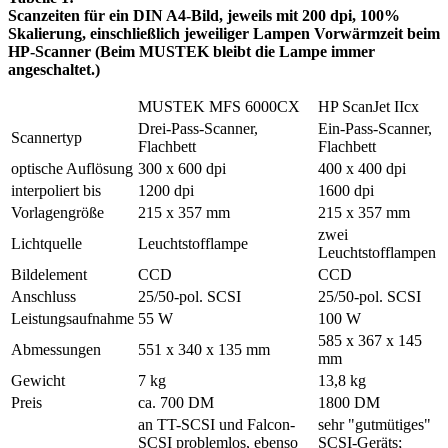
Scanzeiten für ein DIN A4-Bild, jeweils mit 200 dpi, 100%
Skalierung, einschließlich jeweiliger Lampen Vorwärmzeit beim
HP-Scanner (Beim MUSTEK bleibt die Lampe immer
angeschaltet.)
MUSTEK MFS 6000CX
HP ScanJet IIcx
Drei-Pass-Scanner,
Ein-Pass-Scanner,
Scannertyp
Flachbett
Flachbett
optische Auflösung
300 x 600 dpi
400 x 400 dpi
interpoliert bis
1200 dpi
1600 dpi
Vorlagengröße
215 x 357 mm
215 x 357 mm
zwei
Lichtquelle
Leuchtstofflampe
Leuchtstofflampen
Bildelement
CCD
CCD
Anschluss
25/50-pol. SCSI
25/50-pol. SCSI
Leistungsaufnahme
55 W
100 W
585 x 367 x 145
Abmessungen
551 x 340 x 135 mm
mm
Gewicht
7 kg
13,8 kg
Preis
ca. 700 DM
1800 DM
an TT-SCSI und Falcon-
sehr "gutmütiges"
SCSI problemlos, ebenso
SCSI-Geräts;