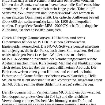
ergibt sich daraus ein Nachteil: Farbscans bei großen Vorlagen
können den .Benutzer schon mal veranlassen, die Kaffeemaschine
anzuheizen. Sie dauern nämlich recht lange (siehe: Tabelle 1)!"
Scans mit 256 Graustufen und Schwarzweiß-Bilder werden in
einem einzigen Durchgang erfaßt. Die optische Auflösung beträgt
300 x 600 dpi, softwaremäßig kann bis 1200 dpi interpoliert
werden. Der größere Bruder MFS 12000CX schafft die doppelte
Auflösung, ist aber ansonsten baugleich.
Gleich 18 fertige Gammakurven, 12 Halbton- und sechs
Dithermuster hat der MUSTEK in seinen elektronischen
Eingeweiden gespeichert. Die NOVA-Software benutzt allerdings
nur diejenigen, die in der Praxis auch einen Sinn machen. Bei dem
relativ niedrigen Preis ist es kein Wunder, dass man beim
MUSTEK-Scanner hinsichtlich der Verarbeitungsqualität leichte
Abstriche machen muss. Kurz gesagt: Man hat viel Plastik auf dem
Tisch stehen. Das tut aber der Scanqualität keinen Abbruch. Die
Farbscans weisen einen guten Kontrast und eine relativ hohe
Farbtreue auf. Graue Stellen erscheinen etwas blaustichig. Helle
Stellen treten leicht überstrahlt in den Vordergrund. Insgesamt liefert
der MUSTEK recht kräftige Bilder mit (fast zu) satten Farben.
Der HP-Scanner ist im Vergleich zum MUSTEK ein Schwerathlet.
Sein doppelt so großes Gewicht (14 kg) und die reichliche
Verwendung von metallischen Abschirmungen um Trafo und
Elektronik lassen eine solide Verarbeitung erahnen. Und die hat