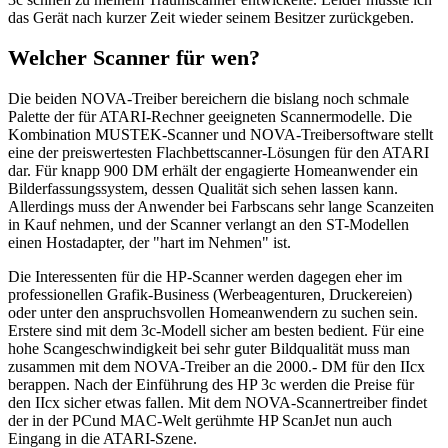
das Gerät nach kurzer Zeit wieder seinem Besitzer zurückgeben.
Welcher Scanner für wen?
Die beiden NOVA-Treiber bereichern die bislang noch schmale
Palette der für ATARI-Rechner geeigneten Scannermodelle. Die
Kombination MUSTEK-Scanner und NOVA-Treibersoftware stellt
eine der preiswertesten Flachbettscanner-Lösungen für den ATARI
dar. Für knapp 900 DM erhält der engagierte Homeanwender ein
Bilderfassungssystem, dessen Qualität sich sehen lassen kann.
Allerdings muss der Anwender bei Farbscans sehr lange Scanzeiten
in Kauf nehmen, und der Scanner verlangt an den ST-Modellen
einen Hostadapter, der "hart im Nehmen" ist.
Die Interessenten für die HP-Scanner werden dagegen eher im
professionellen Grafik-Business (Werbeagenturen, Druckereien)
oder unter den anspruchsvollen Homeanwendern zu suchen sein.
Erstere sind mit dem 3c-Modell sicher am besten bedient. Für eine
hohe Scangeschwindigkeit bei sehr guter Bildqualität muss man
zusammen mit dem NOVA-Treiber an die 2000.- DM für den IIcx
berappen. Nach der Einführung des HP 3c werden die Preise für
den IIcx sicher etwas fallen. Mit dem NOVA-Scannertreiber findet
der in der PCund MAC-Welt gerühmte HP ScanJet nun auch
Eingang in die ATARI-Szene.