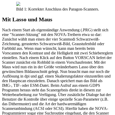
Bild 1: Korrekter Anschluss des Paragon-Scanners.
Mit Lasso und Maus
Nach einem Start als eigenständige Anwendung (.PRG) stellt sich
eine "Scanner-Sitzung" mit den NOVA-Treibern etwa so dar:
Zunächst wählt man einen der vier Scanmodi Schwarzweiß-
Zeichnung, gerastertes Schwarzweiß-Bild, Graustufenbild oder
Farbbild aus. Wenn man wünscht, kann man bereits beim
Vorscannen den Kontrast und die Helligkeit mit zwei Schiebereglern
einstellen. Nach einem Klick auf den Button VORSCAN liefert der
Scanner zunächst ein Rohbild in einem Vorschaufenster. Mit der
Maus wird nun ein in der Größe veränderbares Lasso über den
gewünschten Bildausschnitt gelegt. Nun braucht man nur noch die
Auflösung in dpi und ggf. einen Skalierungsfaktor einzustellen und
den Hauptscan einzuleiten. Danach speichert man das Bild als
IMG-, TIF- oder ESM-Datei. Beim Aufruf aus einem GDPS
Programm heraus steht das Scanergebnis direkt in diesem zur
Weiterbearbeitung zur Verfügung. Über zusätzliche Dialoge hat der
Benutzer die Kontrolle über einige spezielle Scan-Parameter (z.B.
das Dithermuster) und die Art der hardwaremäßigen
Scanneranbindung (ACSI oder SCSI). Hierfür haben die NOVA-
Programmierer sogar eine Suchroutine eingebaut, die den Scanner