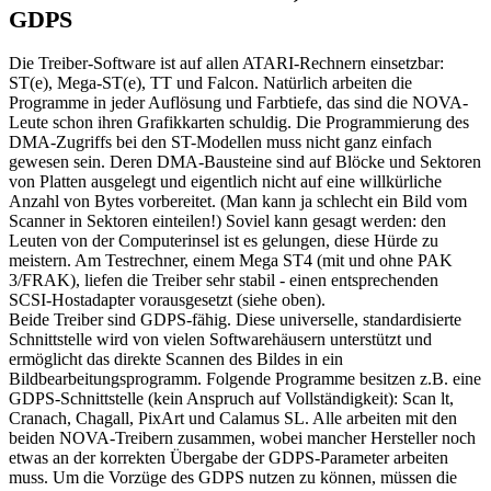
GDPS
Die Treiber-Software ist auf allen ATARI-Rechnern einsetzbar:
ST(e), Mega-ST(e), TT und Falcon. Natürlich arbeiten die
Programme in jeder Auflösung und Farbtiefe, das sind die NOVA-
Leute schon ihren Grafikkarten schuldig. Die Programmierung des
DMA-Zugriffs bei den ST-Modellen muss nicht ganz einfach
gewesen sein. Deren DMA-Bausteine sind auf Blöcke und Sektoren
von Platten ausgelegt und eigentlich nicht auf eine willkürliche
Anzahl von Bytes vorbereitet. (Man kann ja schlecht ein Bild vom
Scanner in Sektoren einteilen!) Soviel kann gesagt werden: den
Leuten von der Computerinsel ist es gelungen, diese Hürde zu
meistern. Am Testrechner, einem Mega ST4 (mit und ohne PAK
3/FRAK), liefen die Treiber sehr stabil - einen entsprechenden
SCSI-Hostadapter vorausgesetzt (siehe oben).
Beide Treiber sind GDPS-fähig. Diese universelle, standardisierte
Schnittstelle wird von vielen Softwarehäusern unterstützt und
ermöglicht das direkte Scannen des Bildes in ein
Bildbearbeitungsprogramm. Folgende Programme besitzen z.B. eine
GDPS-Schnittstelle (kein Anspruch auf Vollständigkeit): Scan lt,
Cranach, Chagall, PixArt und Calamus SL. Alle arbeiten mit den
beiden NOVA-Treibern zusammen, wobei mancher Hersteller noch
etwas an der korrekten Übergabe der GDPS-Parameter arbeiten
muss. Um die Vorzüge des GDPS nutzen zu können, müssen die