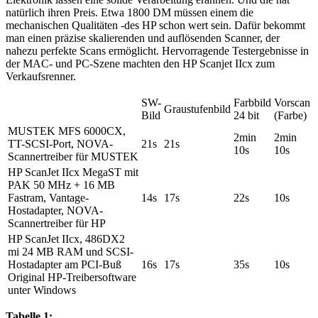
natürlich ihren Preis. Etwa 1800 DM müssen einem die
mechanischen Qualitäten -des HP schon wert sein. Dafür bekommt
man einen präzise skalierenden und auflösenden Scanner, der
nahezu perfekte Scans ermöglicht. Hervorragende Testergebnisse in
der MAC- und PC-Szene machten den HP Scanjet IIcx zum
Verkaufsrenner.
SW-
Farbbild
Vorscan
Graustufenbild
Bild
24 bit
(Farbe)
MUSTEK MFS 6000CX,
2min
2min
TT-SCSI-Port, NOVA-
21s
21s
10s
10s
Scannertreiber für MUSTEK
HP ScanJet IIcx MegaST mit
PAK 50 MHz + 16 MB
Fastram, Vantage-
14s
17s
22s
10s
Hostadapter, NOVA-
Scannertreiber für HP
HP ScanJet IIcx, 486DX2
mi 24 MB RAM und SCSI-
Hostadapter am PCI-Buß
16s
17s
35s
10s
Original HP-Treibersoftware
unter Windows
Tabelle 1: