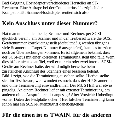
Bad Gögging Hostadapter verschiedener Hersteller an ST-
Rechnern. Eine Anfrage bei der Computerinsel bezüglich der
Kompatibilität Scanner/Hostadapter rentiert sich also.
Kein Anschluss unter dieser Nummer?
Hat man nun endlich beide, Scanner und Rechner, per SCSI
glücklich vereint, am Scanner und in der Treibersoftware die SCSI-
Gerätenummer korrekt eingestellt (defaultmäßig werden übrigens
viele Scanner mit Target-Nummer 6 ausgeliefert), kann es trotzdem
noch zu Überraschungen kommen. Es ist allgemein bekannt, dass
der SCSI-Bus mit einer korrekten Terminierung steht und fällt. Wem
dies bisher nicht so auffiel, weil er nur ein oder zwei interne SCSI-
Geräte am Rechner hatte, der wird möglicherweise beim
zusätzlichen Anschlug des Scanners eines besseren belehrt.
Bild 1 zeigt, wie die Terminierung aussehen sollte. Hierbei stellte
sich im Test heraus, wen wundert es noch, dass der HP-Scanner mit
und ohne Terminierung einwandfrei lief. Der MUSTEK war etwas
pingelig. An einem Rechner lief er mit externer Terminierung, am
anderen ohne. Ausprobieren ist angesagt! Aber Vorsicht: Unbedingt
vorher Daten der Festplatte sichern! Bei falscher Terminierung kann
schon mal ein SCSI-Plattenzugriff danebengehen!
Für die einen ist es TWAIN, für die anderen