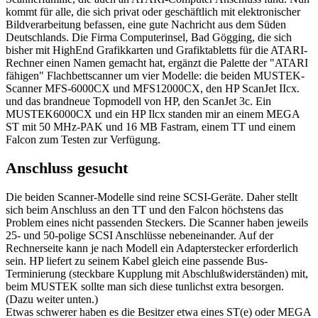
kommt für alle, die sich privat oder geschäftlich mit elektronischer
Bildverarbeitung befassen, eine gute Nachricht aus dem Süden
Deutschlands. Die Firma Computerinsel, Bad Gögging, die sich
bisher mit HighEnd Grafikkarten und Grafiktabletts für die ATARI-
Rechner einen Namen gemacht hat, ergänzt die Palette der "ATARI
fähigen" Flachbettscanner um vier Modelle: die beiden MUSTEK-
Scanner MFS-6000CX und MFS12000CX, den HP ScanJet IIcx.
und das brandneue Topmodell von HP, den ScanJet 3c. Ein
MUSTEK6000CX und ein HP Ilcx standen mir an einem MEGA
ST mit 50 MHz-PAK und 16 MB Fastram, einem TT und einem
Falcon zum Testen zur Verfügung.
Anschluss gesucht
Die beiden Scanner-Modelle sind reine SCSI-Geräte. Daher stellt
sich beim Anschluss an den TT und den Falcon höchstens das
Problem eines nicht passenden Steckers. Die Scanner haben jeweils
25- und 50-polige SCSI Anschlüsse nebeneinander. Auf der
Rechnerseite kann je nach Modell ein Adapterstecker erforderlich
sein. HP liefert zu seinem Kabel gleich eine passende Bus-
Terminierung (steckbare Kupplung mit Abschlußwiderständen) mit,
beim MUSTEK sollte man sich diese tunlichst extra besorgen.
(Dazu weiter unten.)
Etwas schwerer haben es die Besitzer etwa eines ST(e) oder MEGA