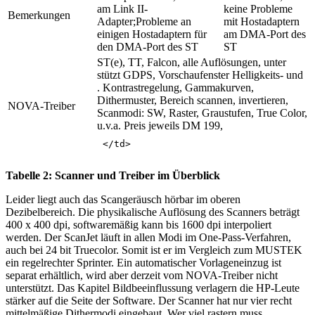
am Link II-
keine Probleme
Bemerkungen
Adapter;Probleme an
mit Hostadaptern
einigen Hostadaptern für
am DMA-Port des
den DMA-Port des ST
ST
ST(e), TT, Falcon, alle Auflösungen, unter
stützt GDPS, Vorschaufenster Helligkeits- und
. Kontrastregelung, Gammakurven,
Dithermuster, Bereich scannen, invertieren,
NOVA-Treiber
Scanmodi: SW, Raster, Graustufen, True Color,
u.v.a. Preis jeweils DM 199,
Tabelle 2: Scanner und Treiber im Überblick
Leider liegt auch das Scangeräusch hörbar im oberen
Dezibelbereich. Die physikalische Auflösung des Scanners beträgt
400 x 400 dpi, softwaremäßig kann bis 1600 dpi interpoliert
werden. Der ScanJet läuft in allen Modi im One-Pass-Verfahren,
auch bei 24 bit Truecolor. Somit ist er im Vergleich zum MUSTEK
ein regelrechter Sprinter. Ein automatischer Vorlageneinzug ist
separat erhältlich, wird aber derzeit vom NOVA-Treiber nicht
unterstützt. Das Kapitel Bildbeeinflussung verlagern die HP-Leute
stärker auf die Seite der Software. Der Scanner hat nur vier recht
mittelmäßige Dithermodi eingebaut. Wer viel rastern muss,