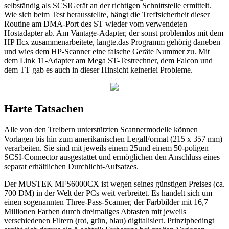
selbständig als SCSIGerät an der richtigen Schnittstelle ermittelt.
Wie sich beim Test herausstellte, hängt die Treffsicherheit dieser
Routine am DMA-Port des ST wieder vom verwendeten
Hostadapter ab. Am Vantage-Adapter, der sonst problemlos mit dem
HP IIcx zusammenarbeitete, langte.das Programm gehörig daneben
und wies dem HP-Scanner eine falsche Geräte Nummer zu. Mit
dem Link 11-Adapter am Mega ST-Testrechner, dem Falcon und
dem TT gab es auch in dieser Hinsicht keinerlei Probleme.
Harte Tatsachen
Alle von den Treibern unterstützten Scannermodelle können
Vorlagen bis hin zum amerikanischen LegalFormat (215 x 357 mm)
verarbeiten. Sie sind mit jeweils einem 25und einem 50-poligen
SCSI-Connector ausgestattet und ermöglichen den Anschluss eines
separat erhältlichen Durchlicht-Aufsatzes.
Der MUSTEK MFS6000CX ist wegen seines günstigen Preises (ca.
700 DM) in der Welt der PCs weit verbreitet. Es handelt sich um
einen sogenannten Three-Pass-Scanner, der Farbbilder mit 16,7
Millionen Farben durch dreimaliges Abtasten mit jeweils
verschiedenen Filtern (rot, grün, blau) digitalisiert. Prinzipbedingt