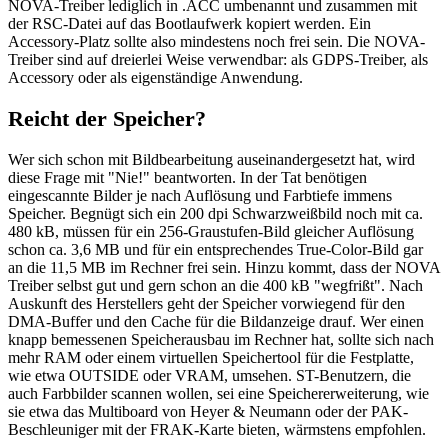
NOVA-Treiber lediglich in .ACC umbenannt und zusammen mit
der RSC-Datei auf das Bootlaufwerk kopiert werden. Ein
Accessory-Platz sollte also mindestens noch frei sein. Die NOVA-
Treiber sind auf dreierlei Weise verwendbar: als GDPS-Treiber, als
Accessory oder als eigenständige Anwendung.
Reicht der Speicher?
Wer sich schon mit Bildbearbeitung auseinandergesetzt hat, wird
diese Frage mit "Nie!" beantworten. In der Tat benötigen
eingescannte Bilder je nach Auflösung und Farbtiefe immens
Speicher. Begnügt sich ein 200 dpi Schwarzweißbild noch mit ca.
480 kB, müssen für ein 256-Graustufen-Bild gleicher Auflösung
schon ca. 3,6 MB und für ein entsprechendes True-Color-Bild gar
an die 11,5 MB im Rechner frei sein. Hinzu kommt, dass der NOVA
Treiber selbst gut und gern schon an die 400 kB "wegfrißt". Nach
Auskunft des Herstellers geht der Speicher vorwiegend für den
DMA-Buffer und den Cache für die Bildanzeige drauf. Wer einen
knapp bemessenen Speicherausbau im Rechner hat, sollte sich nach
mehr RAM oder einem virtuellen Speichertool für die Festplatte,
wie etwa OUTSIDE oder VRAM, umsehen. ST-Benutzern, die
auch Farbbilder scannen wollen, sei eine Speichererweiterung, wie
sie etwa das Multiboard von Heyer & Neumann oder der PAK-
Beschleuniger mit der FRAK-Karte bieten, wärmstens empfohlen.