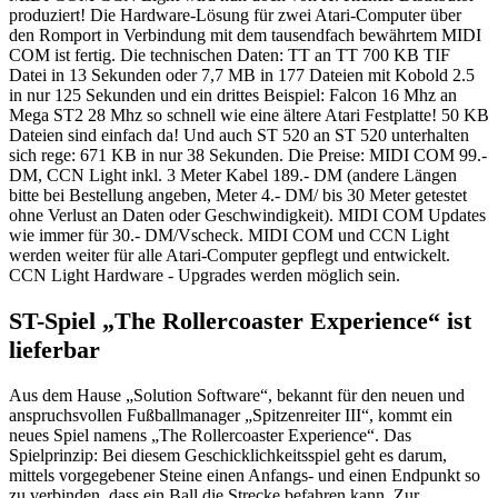
produziert! Die Hardware-Lösung für zwei Atari-Computer über
den Romport in Verbindung mit dem tausendfach bewährtem MIDI
COM ist fertig. Die technischen Daten: TT an TT 700 KB TIF
Datei in 13 Sekunden oder 7,7 MB in 177 Dateien mit Kobold 2.5
in nur 125 Sekunden und ein drittes Beispiel: Falcon 16 Mhz an
Mega ST2 28 Mhz so schnell wie eine ältere Atari Festplatte! 50 KB
Dateien sind einfach da! Und auch ST 520 an ST 520 unterhalten
sich rege: 671 KB in nur 38 Sekunden. Die Preise: MIDI COM 99.-
DM, CCN Light inkl. 3 Meter Kabel 189.- DM (andere Längen
bitte bei Bestellung angeben, Meter 4.- DM/ bis 30 Meter getestet
ohne Verlust an Daten oder Geschwindigkeit). MIDI COM Updates
wie immer für 30.- DM/Vscheck. MIDI COM und CCN Light
werden weiter für alle Atari-Computer gepflegt und entwickelt.
CCN Light Hardware - Upgrades werden möglich sein.
ST-Spiel „The Rollercoaster Experience“ ist
lieferbar
Aus dem Hause „Solution Software“, bekannt für den neuen und
anspruchsvollen Fußballmanager „Spitzenreiter III“, kommt ein
neues Spiel namens „The Rollercoaster Experience“. Das
Spielprinzip: Bei diesem Geschicklichkeitsspiel geht es darum,
mittels vorgegebener Steine einen Anfangs- und einen Endpunkt so
zu verbinden, dass ein Ball die Strecke befahren kann. Zur