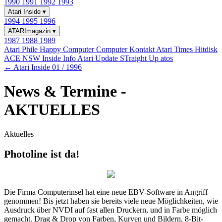
1990
1991
1992
1993
Atari Inside
▾
1994
1995
1996
ATARImagazin
▾
1987
1988
1989
Atari Phile
Happy Computer
Computer Kontakt
Atari Times
Hitdisk
ACE NSW Inside Info
Atari Update
STraight Up
atos
← Atari Inside 01 / 1996
News & Termine -
AKTUELLES
Aktuelles
Photoline ist da!
Die Firma Computerinsel hat eine neue EBV-Software in Angriff
genommen! Bis jetzt haben sie bereits viele neue Möglichkeiten, wie
Ausdruck über NVDI auf fast allen Druckern, und in Farbe möglich
gemacht. Drag & Drop von Farben, Kurven und Bildern, 8-Bit-