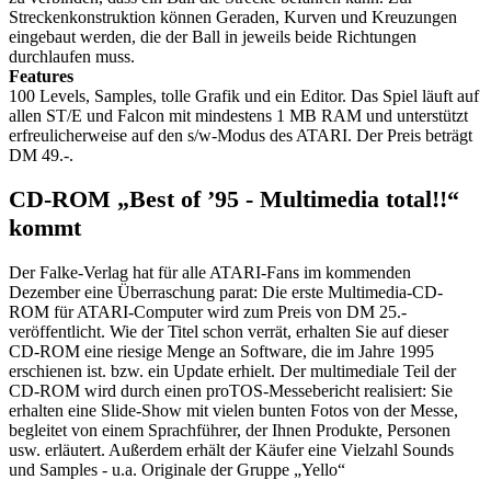
Streckenkonstruktion können Geraden, Kurven und Kreuzungen
eingebaut werden, die der Ball in jeweils beide Richtungen
durchlaufen muss.
Features
100 Levels, Samples, tolle Grafik und ein Editor. Das Spiel läuft auf
allen ST/E und Falcon mit mindestens 1 MB RAM und unterstützt
erfreulicherweise auf den s/w-Modus des ATARI. Der Preis beträgt
DM 49.-.
CD-ROM „Best of ’95 - Multimedia total!!“
kommt
Der Falke-Verlag hat für alle ATARI-Fans im kommenden
Dezember eine Überraschung parat: Die erste Multimedia-CD-
ROM für ATARI-Computer wird zum Preis von DM 25.-
veröffentlicht. Wie der Titel schon verrät, erhalten Sie auf dieser
CD-ROM eine riesige Menge an Software, die im Jahre 1995
erschienen ist. bzw. ein Update erhielt. Der multimediale Teil der
CD-ROM wird durch einen proTOS-Messebericht realisiert: Sie
erhalten eine Slide-Show mit vielen bunten Fotos von der Messe,
begleitet von einem Sprachführer, der Ihnen Produkte, Personen
usw. erläutert. Außerdem erhält der Käufer eine Vielzahl Sounds
und Samples - u.a. Originale der Gruppe „Yello“