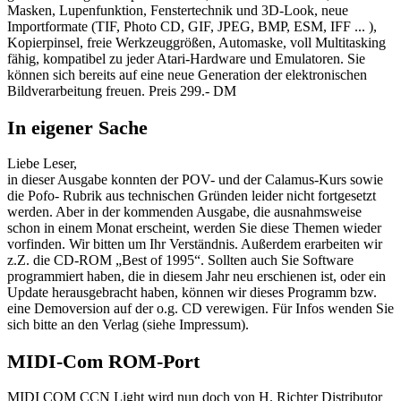
Masken, Lupenfunktion, Fenstertechnik und 3D-Look, neue
Importformate (TIF, Photo CD, GIF, JPEG, BMP, ESM, IFF ... ),
Kopierpinsel, freie Werkzeuggrößen, Automaske, voll Multitasking
fähig, kompatibel zu jeder Atari-Hardware und Emulatoren. Sie
können sich bereits auf eine neue Generation der elektronischen
Bildverarbeitung freuen. Preis 299.- DM
In eigener Sache
Liebe Leser,
in dieser Ausgabe konnten der POV- und der Calamus-Kurs sowie
die Pofo- Rubrik aus technischen Gründen leider nicht fortgesetzt
werden. Aber in der kommenden Ausgabe, die ausnahmsweise
schon in einem Monat erscheint, werden Sie diese Themen wieder
vorfinden. Wir bitten um Ihr Verständnis. Außerdem erarbeiten wir
z.Z. die CD-ROM „Best of 1995“. Sollten auch Sie Software
programmiert haben, die in diesem Jahr neu erschienen ist, oder ein
Update herausgebracht haben, können wir dieses Programm bzw.
eine Demoversion auf der o.g. CD verewigen. Für Infos wenden Sie
sich bitte an den Verlag (siehe Impressum).
MIDI-Com ROM-Port
MIDI COM CCN Light wird nun doch von H. Richter Distributor