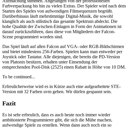
Aufmachung stimmen. Angefangen von der professionellen
Farbverpackung bis hin zu vielen Extras. Der Spieler wird nach dem
Starten des Spieles von aufwendigen Filmsequenzen begrüßt.
Darüberhinaus läuft mehrstimmige Digital-Musik, die sowohl
klanglich als auch stilistisch das gesamte Spektrum abdeckt. Die
hohe Qualität der Zwischen-Einlagen in Form der Animationen ist
darauf zurückzuführen, dass diese von Mitgliedern der Falcon-
Scene programmiert worden sind.
Das Spiel läuft auf allen Falcon auf VGA- oder RGB-Bildschirmen
und bietet mindestens 256-Farben. Spielen kann man entweder per
Joystick oder Tastatur. Alle diejenigen, die bereits die PD-Version
von Platonix besitzen, erhalten unter Einsendung der
entsprechenden Pool-Disk (2525) einen Rabatt in Höhe von 10 DM.
To be continued...
Erfreulicherweise wird es in Kürze auch eine aufgearbeitete STE-
Version mit 32 Farben uvm geben. Wir dürfen gespannt sein.
Fazit
Es ist sehr erfreulich, dass es auch heute noch immer wieder
ambitionierte Programmierer gibt, die sich die Mühe machen,
aufwendige Spiele zu erstellen. Wenn dann auch noch ein so