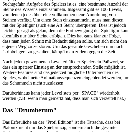
Suchtgefahr. Aufgabe des Spielers ist es, eine bestimmte Anzahl der
Steine des Wissens einzusammeln. Insgesamt gibt es 100 Levels,
von denen jedes über eine vollkommen neue Anordnung von
Steinen verfügt. Um einen Stein einzusammeln, muss man diesen
mit der Spielfigur (auch eine Art Stein) überqueren. Dies ist jedoch
leichter gesagt als getan, denn die Fortbewegung der Spielfigur kann
ebenfalls nur über Steine erfolgen. Dies hat ganz klar zur Folge,
dass man jeden Schritt mit Bedacht tätigen sollte, um sich nicht den
eigenen Weg zu zerstören. Um das gesamte Geschehen nun noch
"kribbeliger" zu gestalten, kämpft man zudem gegen die Zeit.
Nach jedem gewonnenen Level erhält der Spieler ein Paßwort, so
dass ein späterer Einstieg an der entsprechenden Stelle möglich ist.
Weitere Features sind das jederzeit mögliche Unterbrechen des
Spieles, wobei nette Animationssequenzen eingeblendet werden, um
das Schummeln nicht zuzulassen.
Darüberhinaus kann jeder Level stets per "SPACE" wiederholt
werden (z.B. wenn man gemerkt hat, dass man sich verzettelt hat.)
Das "Drumherum"
Das Erfreuliche an der "Profi Edition" ist die Tatsache, dass bei
Platonix nicht nur das Spielprinzip, sondern auch die gesamte