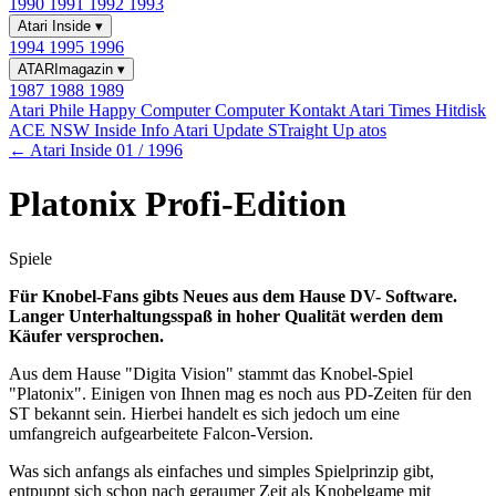
1990
1991
1992
1993
Atari Inside
▾
1994
1995
1996
ATARImagazin
▾
1987
1988
1989
Atari Phile
Happy Computer
Computer Kontakt
Atari Times
Hitdisk
ACE NSW Inside Info
Atari Update
STraight Up
atos
← Atari Inside 01 / 1996
Platonix Profi-Edition
Spiele
Für Knobel-Fans gibts Neues aus dem Hause DV- Software.
Langer Unterhaltungsspaß in hoher Qualität werden dem
Käufer versprochen.
Aus dem Hause "Digita Vision" stammt das Knobel-Spiel
"Platonix". Einigen von Ihnen mag es noch aus PD-Zeiten für den
ST bekannt sein. Hierbei handelt es sich jedoch um eine
umfangreich aufgearbeitete Falcon-Version.
Was sich anfangs als einfaches und simples Spielprinzip gibt,
entpuppt sich schon nach geraumer Zeit als Knobelgame mit