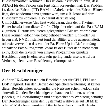
Bildschirmaufbau kommen. Dies ist darauf zurückzuführen, dass
ATARI für den Falcon kein Fast-Ram vorgesehen hat. Das Problem
ist, dass das Falcon-(TT)-RAM im Adreßbereich des Falcon-Blitters
liegt, der wiederum dazu genutzt wird, um z.B. Icons auf dem
Bildschirm zu kopieren (also darauf darzustellen).
Unglücklicherweise (das liegt wohl daran, dass der TT keinen
Blitter besaß) kann dieser Grafik-Chip aber nicht auf das Fast-RAM
zugreifen. Hieraus resultieren gelegentliche Bildschirmprobleme.
Diese können jedoch wie folgt behoben werden: Entweder Sie
haben z.B. NVDI installiert (und der Blitter wurde ausgeschaltet),
oder sie verwenden das von der Fa. Blow Up im Lieferumfang
enthaltene Patch-Programm. Zwar ist der Blitter dann nicht mehr
aktiv, doch die faktisch von einigen Programmen genutzte
Beschleunigung ist einerseits sehr gering, andererseits wird der
Verlust spielend vom Beschleuniger kompensiert.
Der Beschleuniger
Auf der FX-Karte ist u.a. ein Beschleuniger für CPU, FPU und
DSP integriert. Für den Betrieb der Speichererweiterung ist keiner
dieser Beschleuniger notwendig, die Nutzung scheint jedoch sehr
sinnvoll. Um den Beschleuniger einbauen zu können, werden
jedoch gute Löterfahrungen und entsprechendes Werkzeug benötigt.
Der Beschleuniger kann den Systemtakt wahlweise auf 18 MHz
oder 20 MHz beschleunigen. Dies ist in sofern sinnvoll, da ein