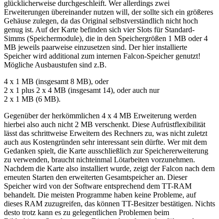
glücklicherweise durchgeschleift. Wer allerdings zwei
Erweiterungen übereinander nutzen will, der sollte sich ein größeres
Gehäuse zulegen, da das Original selbstverständlich nicht hoch
genug ist. Auf der Karte befinden sich vier Slots für Standard-
Simms (Speichermodule), die in den Speichergrößen 1 MB oder 4
MB jeweils paarweise einzusetzen sind. Der hier installierte
Speicher wird additional zum internen Falcon-Speicher genutzt!
Mögliche Ausbaustufen sind z.B.
4 x 1 MB (insgesamt 8 MB), oder
2 x 1 plus 2 x 4 MB (insgesamt 14), oder auch nur
2 x 1 MB (6 MB).
Gegenüber der herkömmlichen 4 x 4 MB Erweiterung werden
hierbei also auch nicht 2 MB verschenkt. Diese Aufrüstflexibilität
lässt das schrittweise Erweitern des Rechners zu, was nicht zuletzt
auch aus Kostengründen sehr interessant sein dürfte. Wer mit dem
Gedanken spielt, die Karte ausschließlich zur Speichererweiterung
zu verwenden, braucht nichteinmal Lötarbeiten vorzunehmen.
Nachdem die Karte also installiert wurde, zeigt der Falcon nach dem
erneuten Starten den erweiterten Gesamtspeicher an. Dieser
Speicher wird von der Software entsprechend dem TT-RAM
behandelt. Die meisten Programme haben keine Probleme, auf
dieses RAM zuzugreifen, das können TT-Besitzer bestätigen. Nichts
desto trotz kann es zu gelegentlichen Problemen beim