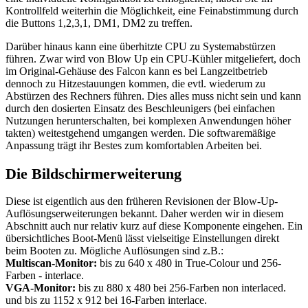
Kontrollfeld weiterhin die Möglichkeit, eine Feinabstimmung durch
die Buttons 1,2,3,1, DM1, DM2 zu treffen.
Darüber hinaus kann eine überhitzte CPU zu Systemabstürzen
führen. Zwar wird von Blow Up ein CPU-Kühler mitgeliefert, doch
im Original-Gehäuse des Falcon kann es bei Langzeitbetrieb
dennoch zu Hitzestauungen kommen, die evtl. wiederum zu
Abstürzen des Rechners führen. Dies alles muss nicht sein und kann
durch den dosierten Einsatz des Beschleunigers (bei einfachen
Nutzungen herunterschalten, bei komplexen Anwendungen höher
takten) weitestgehend umgangen werden. Die softwaremäßige
Anpassung trägt ihr Bestes zum komfortablen Arbeiten bei.
Die Bildschirmerweiterung
Diese ist eigentlich aus den früheren Revisionen der Blow-Up-
Auflösungserweiterungen bekannt. Daher werden wir in diesem
Abschnitt auch nur relativ kurz auf diese Komponente eingehen. Ein
übersichtliches Boot-Menü lässt vielseitige Einstellungen direkt
beim Booten zu. Mögliche Auflösungen sind z.B.:
Multiscan-Monitor:
bis zu 640 x 480 in True-Colour und 256-
Farben - interlace.
VGA-Monitor:
bis zu 880 x 480 bei 256-Farben non interlaced.
und bis zu 1152 x 912 bei 16-Farben interlace.