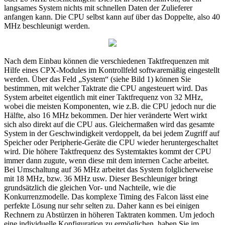
langsames System nichts mit schnellen Daten der Zulieferer
anfangen kann. Die CPU selbst kann auf über das Doppelte, also 40
MHz beschleunigt werden.
Nach dem Einbau können die verschiedenen Taktfrequenzen mit
Hilfe eines CPX-Modules im Kontrollfeld softwaremäßig eingestellt
werden. Über das Feld „System“ (siehe Bild 1) können Sie
bestimmen, mit welcher Taktrate die CPU angesteuert wird. Das
System arbeitet eigentlich mit einer Taktfrequenz von 32 MHz,
wobei die meisten Komponenten, wie z.B. die CPU jedoch nur die
Hälfte, also 16 MHz bekommen. Der hier veränderte Wert wirkt
sich also direkt auf die CPU aus. Gleichermaßen wird das gesamte
System in der Geschwindigkeit verdoppelt, da bei jedem Zugriff auf
Speicher oder Peripherie-Geräte die CPU wieder heruntergeschaltet
wird. Die höhere Taktfrequenz des Systemtaktes kommt der CPU
immer dann zugute, wenn diese mit dem internen Cache arbeitet.
Bei Umschaltung auf 36 MHz arbeitet das System folglicherweise
mit 18 MHz, bzw. 36 MHz usw. Dieser Beschleuniger bringt
grundsätzlich die gleichen Vor- und Nachteile, wie die
Konkurrenzmodelle. Das komplexe Timing des Falcon lässt eine
perfekte Lösung nur sehr selten zu. Daher kann es bei einigen
Rechnern zu Abstürzen in höheren Taktraten kommen. Um jedoch
eine individuelle Konfiguration zu ermöglichen, haben Sie im