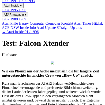
1990
1991
1992
1993
Atari Inside
▾
1994
1995
1996
ATARImagazin
▾
1987
1988
1989
Atari Phile
Happy Computer
Computer Kontakt
Atari Times
Hitdisk
ACE NSW Inside Info
Atari Update
STraight Up
atos
← Atari Inside 01 / 1996
Test: Falcon Xtender
Hardware
Wie ein Phönix aus der Asche meldet sich die für längere Zeit
untergetauchte Entwickler-Crew von „Blow Up" zurück.
Kurz nach Erscheinen des ATARI Falcon veröffentlichte diese
Firma eine hervorragende und preiswerte Bildschirmerweiterung,
die im Laufe der letzten Jahre gepflegt und weiterentwickelt wurde.
Dass die drei Blow-Upper in den vergangenen Monaten nicht
untätig gewesen sind, beweist deren neuster Streich. Das Ergebnis
der intensiven Forschung- und Entwicklungsarbeit ist "Three in one