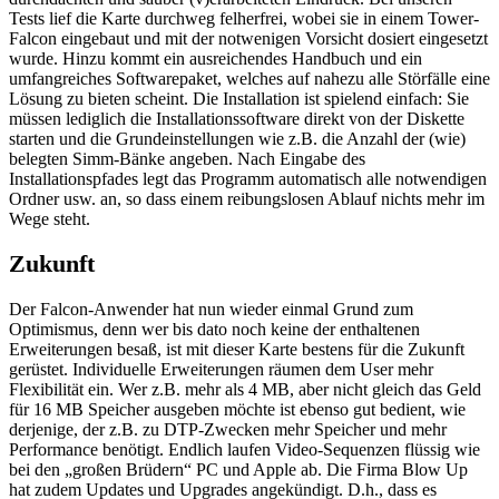
Tests lief die Karte durchweg felherfrei, wobei sie in einem Tower-
Falcon eingebaut und mit der notwenigen Vorsicht dosiert eingesetzt
wurde. Hinzu kommt ein ausreichendes Handbuch und ein
umfangreiches Softwarepaket, welches auf nahezu alle Störfälle eine
Lösung zu bieten scheint. Die Installation ist spielend einfach: Sie
müssen lediglich die Installationssoftware direkt von der Diskette
starten und die Grundeinstellungen wie z.B. die Anzahl der (wie)
belegten Simm-Bänke angeben. Nach Eingabe des
Installationspfades legt das Programm automatisch alle notwendigen
Ordner usw. an, so dass einem reibungslosen Ablauf nichts mehr im
Wege steht.
Zukunft
Der Falcon-Anwender hat nun wieder einmal Grund zum
Optimismus, denn wer bis dato noch keine der enthaltenen
Erweiterungen besaß, ist mit dieser Karte bestens für die Zukunft
gerüstet. Individuelle Erweiterungen räumen dem User mehr
Flexibilität ein. Wer z.B. mehr als 4 MB, aber nicht gleich das Geld
für 16 MB Speicher ausgeben möchte ist ebenso gut bedient, wie
derjenige, der z.B. zu DTP-Zwecken mehr Speicher und mehr
Performance benötigt. Endlich laufen Video-Sequenzen flüssig wie
bei den „großen Brüdern“ PC und Apple ab. Die Firma Blow Up
hat zudem Updates und Upgrades angekündigt. D.h., dass es