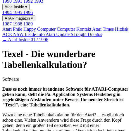
1990
1991
1992
1993
Atari Inside
▾
1994
1995
1996
ATARImagazin
▾
1987
1988
1989
Atari Phile
Happy Computer
Computer Kontakt
Atari Times
Hitdisk
ACE NSW Inside Info
Atari Update
STraight Up
atos
← Atari Inside 01 / 1996
Texel - Die wunderbare
Tabellenkalkulation?
Software
Dass es noch immer brandneue Software für ATARI-Computer
geben kann, stellt die Fa. Application-Systems Heidelberg in
regelmäßigen Abständen unter Beweis. Ihr neuster Streich ist
"Texel", eine Tabellenkalkulation.
Wozu eine neue Tabellenkalkulation für den Atari? ... es gibt doch
schon eine. Vielen Anwendern wird diese Frage durch den Kopf
gehen, denn ein großer Teil derselben weiß mit einer
Tabellenkalkulation wenig anzufangen. Wer sich jedoch intensiver