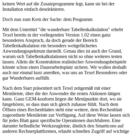
keinen Wert auf die Zusatzprogramme legt, kann sie bei der
Installation einfach deselektieren.
Doch nun zum Kern der Sache: dem Programm
Mit dem Untertitel "die wunderbare Tabellenkalkulation" erhebt
Texel bereits in der vorliegenden Version 1.02 einen ganz
besonderen Anspruch, da doch gerade der Bereich
Tabellenkalkulation ein besonders weitgefächertes
Anwendungsspektrum darstellt. Genau dies ist auch der Grund,
warum sich Tabellenkalkulationen nicht so ohne weiteres testen
lassen. Allein die Konstruktion realistischer Anwendungsbeispiele
könnte schon einen Dauerarbeitsplatz sichern. Wir wollen deshalb
auch nur einmal kurz anreißen, was uns an Texel Besonderes oder
gar Wunderbares auffällt.
Nach dem Start präsentiert sich Texel zeitgemäß mit einer
Menüleiste, über die der Anwender die ersten Aktionen tätigen
kann. Ganz GEM-konform liegen die Menüpunkte dort, wo sie
hingehören, so dass man sich gleich zuhause fühlt. Nach dem
Öffnen eines Rechenblattes steht eine weitere, dem Rechenblatt
zugeordnete Menüleiste zur Verfügung. Auf diese Weise lassen sich
für jedes Blatt ganz spezifische Operationen durchfuhren. Eine
darunter befindliche Werkzeugleiste, ähnlich den Smarticons auf
anderen Rechnerplattformen, erlaubt schnellen Zugriff auf wichtige