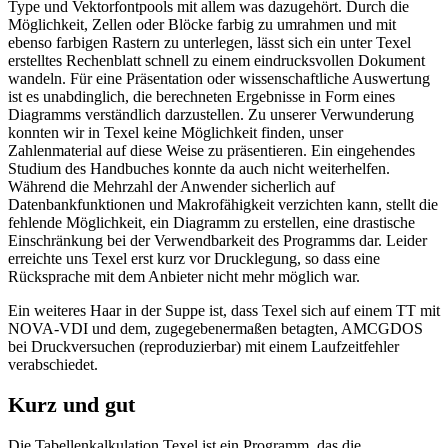
Type und Vektorfontpools mit allem was dazugehört. Durch die
Möglichkeit, Zellen oder Blöcke farbig zu umrahmen und mit
ebenso farbigen Rastern zu unterlegen, lässt sich ein unter Texel
erstelltes Rechenblatt schnell zu einem eindrucksvollen Dokument
wandeln. Für eine Präsentation oder wissenschaftliche Auswertung
ist es unabdinglich, die berechneten Ergebnisse in Form eines
Diagramms verständlich darzustellen. Zu unserer Verwunderung
konnten wir in Texel keine Möglichkeit finden, unser
Zahlenmaterial auf diese Weise zu präsentieren. Ein eingehendes
Studium des Handbuches konnte da auch nicht weiterhelfen.
Während die Mehrzahl der Anwender sicherlich auf
Datenbankfunktionen und Makrofähigkeit verzichten kann, stellt die
fehlende Möglichkeit, ein Diagramm zu erstellen, eine drastische
Einschränkung bei der Verwendbarkeit des Programms dar. Leider
erreichte uns Texel erst kurz vor Drucklegung, so dass eine
Rücksprache mit dem Anbieter nicht mehr möglich war.
Ein weiteres Haar in der Suppe ist, dass Texel sich auf einem TT mit
NOVA-VDI und dem, zugegebenermaßen betagten, AMCGDOS
bei Druckversuchen (reproduzierbar) mit einem Laufzeitfehler
verabschiedet.
Kurz und gut
Die Tabellenkalkulation Texel ist ein Programm, das die