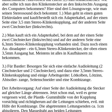
aber sollte ich nun den Klinkenstecker an den links/rechts Ausgang
des Computers bekommen? Hier sind drei Lösungswege, wie man
seinen Stereosound doch bekommt: 1.) Man geht in einen guten
Elektroladen und kauft/bestellt sich ein Adapterkabel, auf der einen
Seite eine 3,5 mm Stereo-Klinkenkupplung, auf der anderen Seite
zwei Cinchstecker (links/rechts).
2.) Man kauft sich ein Adapterkabel, bei dem auf der einen Seite
zwei Cinchstecker (links/rechts) und auf der anderen Seite eine
6,3mrn Stereo-Klinkenkupplung vorhanden sind. Dazu noch einen
Au- dioadapter - ein 6,3mm Stereo-Klinkenstecker, der oben einen
3,5mm Ausgang hat. Meistens ist alles in Kaufhäusern zu
bekommen.
3.) Für Bastler: Besorgen Sie sich eine einfache Audioleitung (2
Cinchstecker und 2 Cinchstecker), und dazu eine 3,5mm Stereo-
Klinkenkupplung und einige Arbeitsgeräte: Lötkolben, Lötzinn,
Abisolier- zange, Seitenschneider und eine Kombizange.
Der Arbeitsvorgang: Auf einer Seite der Audioleitung die Stecker
auf gleicher Länge abtrennen. Jetzt schon mal, weil es gerne
vergessen wird, die Plastik- Gummihülle von der Kupplung
vorsichtig und richtigherum auf die Leitungen schieben, evtl. mit
Hilfe der Kombizange. Die abgetrennten Leitungsenden ca. 1cm
abisolieren. Den Massedraht aus beiden Leitungen