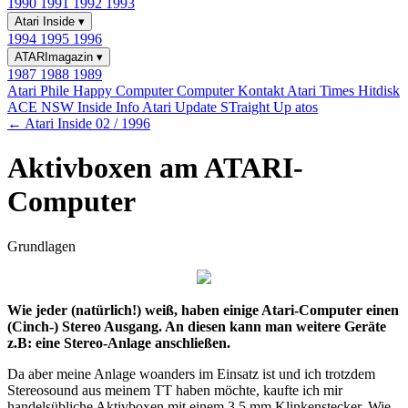
1990
1991
1992
1993
Atari Inside
▾
1994
1995
1996
ATARImagazin
▾
1987
1988
1989
Atari Phile
Happy Computer
Computer Kontakt
Atari Times
Hitdisk
ACE NSW Inside Info
Atari Update
STraight Up
atos
← Atari Inside 02 / 1996
Aktivboxen am ATARI-
Computer
Grundlagen
Wie jeder (natürlich!) weiß, haben einige Atari-Computer einen
(Cinch-) Stereo Ausgang. An diesen kann man weitere Geräte
z.B: eine Stereo-Anlage anschließen.
Da aber meine Anlage woanders im Einsatz ist und ich trotzdem
Stereosound aus meinem TT haben möchte, kaufte ich mir
handelsübliche Aktivboxen mit einem 3,5 mm Klinkenstecker. Wie