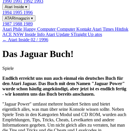
1990
1991
1992
1993
Atari Inside
▾
1994
1995
1996
ATARImagazin
▾
1987
1988
1989
Atari Phile
Happy Computer
Computer Kontakt
Atari Times
Hitdisk
ACE NSW Inside Info
Atari Update
STraight Up
atos
← Atari Inside 02 / 1996
Das Jaguar Buch!
Spiele
Endlich erreicht uns nun auch einmal ein deutsches Buch für
den Atari Jaguar. Das Buch mit dem Namen "Jaguar Power"
wurde schon häufig angekündigt, aber jetzt ist es endlich fertig
- wir konnten uns das Buch bereits anschauen.
"Jaguar Power" umfasst mehrere hundert Seiten und bietet
eigentlich alles, was man über seine Konsole wissen sollte. Neben
Spiele Tests in den Kategorien Modul und CD ROM, wurden auch
Empfehlungen, Tips, Tricks, Cheats, Levelkarten und andere
Informationen gegeben. Um nicht gleich alles zu verraten, hat man
die Tips und Tricks und die Cheats und Levelcodes in