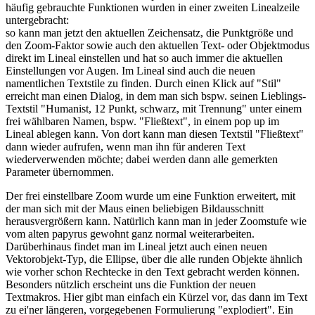
häufig gebrauchte Funktionen wurden in einer zweiten Linealzeile
untergebracht:
so kann man jetzt den aktuellen Zeichensatz, die Punktgröße und
den Zoom-Faktor sowie auch den aktuellen Text- oder Objektmodus
direkt im Lineal einstellen und hat so auch immer die aktuellen
Einstellungen vor Augen. Im Lineal sind auch die neuen
namentlichen Textstile zu finden. Durch einen Klick auf "Stil"
erreicht man einen Dialog, in dem man sich bspw. seinen Lieblings-
Textstil "Humanist, 12 Punkt, schwarz, mit Trennung" unter einem
frei wählbaren Namen, bspw. "Fließtext", in einem pop up im
Lineal ablegen kann. Von dort kann man diesen Textstil "Fließtext"
dann wieder aufrufen, wenn man ihn für anderen Text
wiederverwenden möchte; dabei werden dann alle gemerkten
Parameter übernommen.
Der frei einstellbare Zoom wurde um eine Funktion erweitert, mit
der man sich mit der Maus einen beliebigen Bildausschnitt
herausvergrößern kann. Natürlich kann man in jeder Zoomstufe wie
vom alten papyrus gewohnt ganz normal weiterarbeiten.
Darüberhinaus findet man im Lineal jetzt auch einen neuen
Vektorobjekt-Typ, die Ellipse, über die alle runden Objekte ähnlich
wie vorher schon Rechtecke in den Text gebracht werden können.
Besonders nützlich erscheint uns die Funktion der neuen
Textmakros. Hier gibt man einfach ein Kürzel vor, das dann im Text
zu ei'ner längeren, vorgegebenen Formulierung "explodiert". Ein