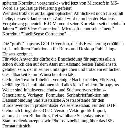
späteren Korrektur vorgemerkt - wird jetzt von Microsoft in MS-
Word als großartige Neuerung gefeiert.
Wer dies trotz der auffälligen optischen Ähnlichkeit noch für Zufall
hielte, dessen Glaube an den Zufall wird dann bei der Namens-
Vergabe arg gebeutelt: R.O.M. nennt seine Korrektur seit eineinhalb
Jahren "IntelliView Correction"; Microsoft nennt seine "neue"
Korrektur "IntelliSense Correction" ...
Die "große" papyrus GOLD Version, die als Erweiterung erhältlich
ist, ist mit Ihren Funktionen für Büro- und Desktop Publishing-
Einsatz geeignet.
Für viele Anwender dürfte die Entscheidung für papyrus allein
schon durch den auf dem Atari mit Abstand besten Tabellensatz
gefallen sein, der in seiner umfangreichen und trotzdem einfachen
Gestaltbarkeit kaum Wünsche offen läßt.
Gedrehter Text in Tabellen, vereinigte Nachbarfelder, Fließtext,
vielfältige Rechenfunktionen sind alles kein Problem für papyrus.
Weiter sind Inhaltsverzeichnis- und Stichwortverzeichnis-
Generierung, Vorlagen, Formulare, Serienbrieffunktion mit
Datenanbindung und zusätzliche Absatzabstände für den
Büroanwender in problemloser Weise einsetzbar. Für den DTP-
Gebrauch bringt die GOLD-Version Vektorgrafik-Import,
automatischen Bildumfluß, frei wählbare Seitenlayouts mit
Stammseitenkonzept sowie Photosatzbelichtung über das ISS-
Format mit sich.