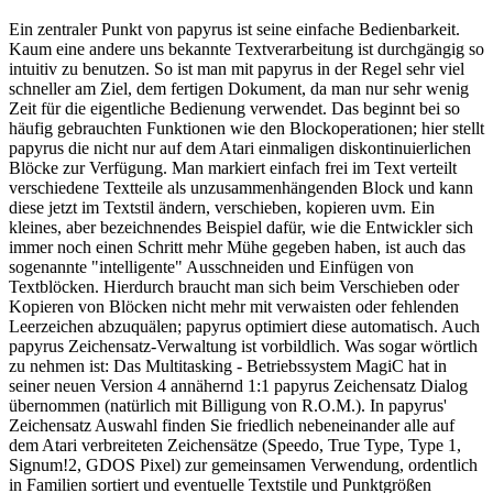
Ein zentraler Punkt von papyrus ist seine einfache Bedienbarkeit.
Kaum eine andere uns bekannte Textverarbeitung ist durchgängig so
intuitiv zu benutzen. So ist man mit papyrus in der Regel sehr viel
schneller am Ziel, dem fertigen Dokument, da man nur sehr wenig
Zeit für die eigentliche Bedienung verwendet. Das beginnt bei so
häufig gebrauchten Funktionen wie den Blockoperationen; hier stellt
papyrus die nicht nur auf dem Atari einmaligen diskontinuierlichen
Blöcke zur Verfügung. Man markiert einfach frei im Text verteilt
verschiedene Textteile als unzusammenhängenden Block und kann
diese jetzt im Textstil ändern, verschieben, kopieren uvm. Ein
kleines, aber bezeichnendes Beispiel dafür, wie die Entwickler sich
immer noch einen Schritt mehr Mühe gegeben haben, ist auch das
sogenannte "intelligente" Ausschneiden und Einfügen von
Textblöcken. Hierdurch braucht man sich beim Verschieben oder
Kopieren von Blöcken nicht mehr mit verwaisten oder fehlenden
Leerzeichen abzuquälen; papyrus optimiert diese automatisch. Auch
papyrus Zeichensatz-Verwaltung ist vorbildlich. Was sogar wörtlich
zu nehmen ist: Das Multitasking - Betriebssystem MagiC hat in
seiner neuen Version 4 annähernd 1:1 papyrus Zeichensatz Dialog
übernommen (natürlich mit Billigung von R.O.M.). In papyrus'
Zeichensatz Auswahl finden Sie friedlich nebeneinander alle auf
dem Atari verbreiteten Zeichensätze (Speedo, True Type, Type 1,
Signum!2, GDOS Pixel) zur gemeinsamen Verwendung, ordentlich
in Familien sortiert und eventuelle Textstile und Punktgrößen