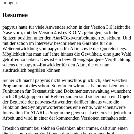
bringen.
Resumee
papyrus hatte für viele Anwender schon in der Version 3.6 leicht die
Nase vorn; mit der Version 4 ist es R.O.M. gelungen, sich die
Spitzen position unter den Atari-Textverarbeitungen zu sichern. Und
mit der schon im Interview beschriebenen Garantie für die
Weiterentwicklung von papyrus für Atari sowie der Quereinstiegs-
Möglichkeit hat man auf Jahre hinaus die Gewißheit, eine gute Wahl
getroffen zu haben. Dies ist ein bewußt eingegangene Verpflichtung
seitens der papyrus-Entwickler für den Atari, die wir nur
ausdrücklich begrüßen können.
Sicherlich macht papyrus nicht wunschlos glücklich, aber welches
Programm tut dies schon. So würden wir uns als Journalisten noch
Funktionen für Textstatistik und Dokumentenverwaltung wünschen;
auch Objektgruppen und Referenznoten sind sicher noch ein Objekt
der Begierde der papyrus-Anwender; darüber hinaus wäre die
Funktion des Synonymwörterbuches eine echte, wünschenswerte
Innovation für ATARI - Programme gewesen. Letzteres ist jedoch in
Arbeit und wird in einer der kommenden Versionen enthalten sein.
Tröstlich stimmt bei solchen Gedanken aber immer, daß zum einen
die Lust auf solche Funktionen durch eine hervorragende Basis-