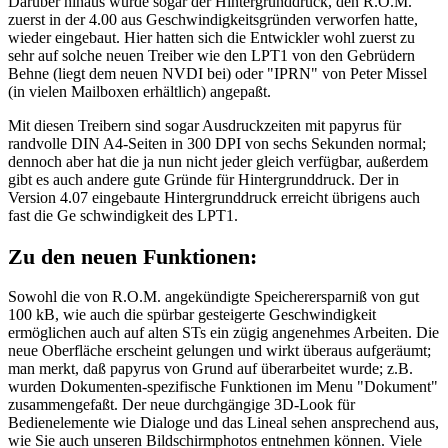
Darüber hinaus wurde sogar der Hintergrunddruck, den R.O.M.
zuerst in der 4.00 aus Geschwindigkeitsgründen verworfen hatte,
wieder eingebaut. Hier hatten sich die Entwickler wohl zuerst zu
sehr auf solche neuen Treiber wie den LPT1 von den Gebrüdern
Behne (liegt dem neuen NVDI bei) oder "IPRN" von Peter Missel
(in vielen Mailboxen erhältlich) angepaßt.
Mit diesen Treibern sind sogar Ausdruckzeiten mit papyrus für
randvolle DIN A4-Seiten in 300 DPI von sechs Sekunden normal;
dennoch aber hat die ja nun nicht jeder gleich verfügbar, außerdem
gibt es auch andere gute Gründe für Hintergrunddruck. Der in
Version 4.07 eingebaute Hintergrunddruck erreicht übrigens auch
fast die Ge schwindigkeit des LPT1.
Zu den neuen Funktionen:
Sowohl die von R.O.M. angekündigte Speicherersparniß von gut
100 kB, wie auch die spürbar gesteigerte Geschwindigkeit
ermöglichen auch auf alten STs ein zügig angenehmes Arbeiten. Die
neue Oberfläche erscheint gelungen und wirkt überaus aufgeräumt;
man merkt, daß papyrus von Grund auf überarbeitet wurde; z.B.
wurden Dokumenten-spezifische Funktionen im Menu "Dokument"
zusammengefaßt. Der neue durchgängige 3D-Look für
Bedienelemente wie Dialoge und das Lineal sehen ansprechend aus,
wie Sie auch unseren Bildschirmphotos entnehmen können. Viele