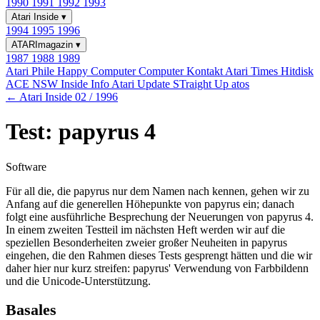
1990
1991
1992
1993
Atari Inside
▾
1994
1995
1996
ATARImagazin
▾
1987
1988
1989
Atari Phile
Happy Computer
Computer Kontakt
Atari Times
Hitdisk
ACE NSW Inside Info
Atari Update
STraight Up
atos
← Atari Inside 02 / 1996
Test: papyrus 4
Software
Für all die, die papyrus nur dem Namen nach kennen, gehen wir zu
Anfang auf die generellen Höhepunkte von papyrus ein; danach
folgt eine ausführliche Besprechung der Neuerungen von papyrus 4.
In einem zweiten Testteil im nächsten Heft werden wir auf die
speziellen Besonderheiten zweier großer Neuheiten in papyrus
eingehen, die den Rahmen dieses Tests gesprengt hätten und die wir
daher hier nur kurz streifen: papyrus' Verwendung von Farbbildenn
und die Unicode-Unterstützung.
Basales