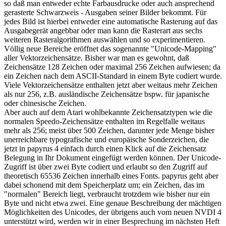
so daß man entweder echte Farbausdrucke oder auch ansprechend
gerasterte Schwarzweis - Ausgaben seiner Bilder bekommt. Für
jedes Bild ist hierbei entweder eine automatische Rasterung auf das
Ausgabegerät angebbar oder man kann die Rasterart aus sechs
weiteren Rasteralgorithmen auswählen und so experimentieren.
Völlig neue Bereiche eröffnet das sogenannte "Unicode-Mapping"
aller Vektorzeichensätze. Bisher war man es gewohnt, daß
Zeichensätze 128 Zeichen oder maximal 256 Zeichen aufwiesen; da
ein Zeichen nach dem ASCII-Standard in einem Byte codiert wurde.
Viele Vektorzeichensätze enthalten jetzt aber weitaus mehr Zeichen
als nur 256, z.B. ausländische Zeichensätze bspw. für japanische
oder chinesische Zeichen.
Aber auch auf dem Atari wohlbekannte Zeichensatztypen wie die
normalen Speedo-Zeichensätze enthalten im Regelfalle weitaus
mehr als 256; meist über 500 Zeichen, darunter jede Menge bisher
unerreichbare typografische und europäische Sonderzeichen, die
jetzt in papyrus 4 einfach durch einen Klick auf die Zeichensatz
Belegung in Ihr Dokument eingefügt werden können. Der Unicode-
Zugriff ist über zwei Byte codiert und erlaubt so den Zugriff auf
theoretisch 65536 Zeichen innerhalb eines Fonts. papyrus geht aber
dabei schonend mit dem Speicherplatz um; ein Zeichen, das im
"normalen" Bereich liegt, verbraucht trotzdem wie bisher nur ein
Byte und nicht etwa zwei. Eine genaue Beschreibung der mächtigen
Möglichkeiten des Unicodes, der übrigens auch vom neuen NVDI 4
unterstützt wird, werden wir in einer Besprechung im nächsten Heft