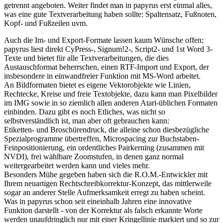
getrennt angeboten. Weiter findet man in papyrus erst einmal alles,
was eine gute Textverarbeitung haben sollte: Spaltensatz, Fußnoten,
Kopf- und Fußzeilen uvm.
Auch die Im- und Export-Formate lassen kaum Wünsche offen;
papyrus liest direkt CyPress-, Signum!2-, Script2- und 1st Word 3-
Texte und bietet für alle Textverarbeitungen, die dies
Austauschformat beherrschen, einen RTF-Import und Export, der
insbesondere in einwandfreier Funktion mit MS-Word arbeitet.
An Bildformaten bietet es eigene Vektorobjekte wie Linien,
Rechtecke, Kreise und freie Textobjekte, dazu kann man Pixelbilder
im IMG sowie in so ziemlich allen anderen Atari-üblichen Formaten
einbinden. Dazu gibt es noch Etliches, was nicht so
selbstverständlich ist, man aber oft gebrauchen kann:
Etiketten- und Broschürendruck, die alleine schon diesbezügliche
Spezialprogramme übertreffen, Microspacing zur Buchstaben-
Feinpositionierung, ein ordentliches Pairkerning (zusammen mit
NVDI), frei wählbare Zoomstufen, in denen ganz normal
weitergearbeitet werden kann und vieles mehr.
Besonders Mühe gegeben haben sich die R.O.M.-Entwickler mit
Ihrem neuartigen Rechtschreibkorrektur-Konzept, das mittlerweile
sogar an anderer Stelle Aufmerksamkeit erregt zu haben scheint.
Was in papyrus schon seit eineinhalb Jahren eine innovative
Funktion darstellt - von der Korrektur als falsch erkannte Worte
werden unaufdringlich nur mit einer Kringellinie markiert und so zur