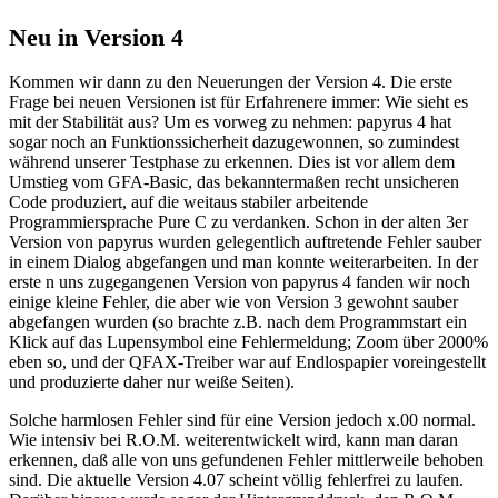
Neu in Version 4
Kommen wir dann zu den Neuerungen der Version 4. Die erste
Frage bei neuen Versionen ist für Erfahrenere immer: Wie sieht es
mit der Stabilität aus? Um es vorweg zu nehmen: papyrus 4 hat
sogar noch an Funktionssicherheit dazugewonnen, so zumindest
während unserer Testphase zu erkennen. Dies ist vor allem dem
Umstieg vom GFA-Basic, das bekanntermaßen recht unsicheren
Code produziert, auf die weitaus stabiler arbeitende
Programmiersprache Pure C zu verdanken. Schon in der alten 3er
Version von papyrus wurden gelegentlich auftretende Fehler sauber
in einem Dialog abgefangen und man konnte weiterarbeiten. In der
erste n uns zugegangenen Version von papyrus 4 fanden wir noch
einige kleine Fehler, die aber wie von Version 3 gewohnt sauber
abgefangen wurden (so brachte z.B. nach dem Programmstart ein
Klick auf das Lupensymbol eine Fehlermeldung; Zoom über 2000%
eben so, und der QFAX-Treiber war auf Endlospapier voreingestellt
und produzierte daher nur weiße Seiten).
Solche harmlosen Fehler sind für eine Version jedoch x.00 normal.
Wie intensiv bei R.O.M. weiterentwickelt wird, kann man daran
erkennen, daß alle von uns gefundenen Fehler mittlerweile behoben
sind. Die aktuelle Version 4.07 scheint völlig fehlerfrei zu laufen.