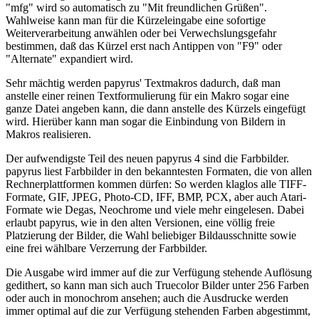
"mfg" wird so automatisch zu "Mit freundlichen Grüßen".
Wahlweise kann man für die Kürzeleingabe eine sofortige
Weiterverarbeitung anwählen oder bei Verwechslungsgefahr
bestimmen, daß das Kürzel erst nach Antippen von "F9" oder
"Alternate" expandiert wird.
Sehr mächtig werden papyrus' Textmakros dadurch, daß man
anstelle einer reinen Textformulierung für ein Makro sogar eine
ganze Datei angeben kann, die dann anstelle des Kürzels eingefügt
wird. Hierüber kann man sogar die Einbindung von Bildern in
Makros realisieren.
Der aufwendigste Teil des neuen papyrus 4 sind die Farbbilder.
papyrus liest Farbbilder in den bekanntesten Formaten, die von allen
Rechnerplattformen kommen dürfen: So werden klaglos alle TIFF-
Formate, GIF, JPEG, Photo-CD, IFF, BMP, PCX, aber auch Atari-
Formate wie Degas, Neochrome und viele mehr eingelesen. Dabei
erlaubt papyrus, wie in den alten Versionen, eine völlig freie
Platzierung der Bilder, die Wahl beliebiger Bildausschnitte sowie
eine frei wählbare Verzerrung der Farbbilder.
Die Ausgabe wird immer auf die zur Verfügung stehende Auflösung
gedithert, so kann man sich auch Truecolor Bilder unter 256 Farben
oder auch in monochrom ansehen; auch die Ausdrucke werden
immer optimal auf die zur Verfügung stehenden Farben abgestimmt,