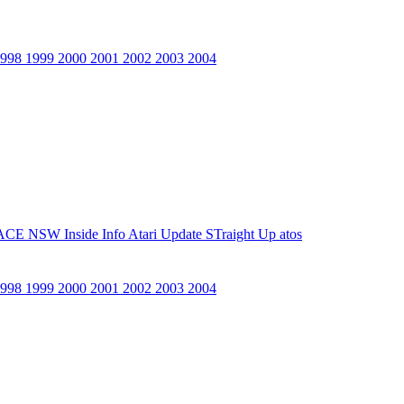
1998
1999
2000
2001
2002
2003
2004
ACE NSW Inside Info
Atari Update
STraight Up
atos
1998
1999
2000
2001
2002
2003
2004