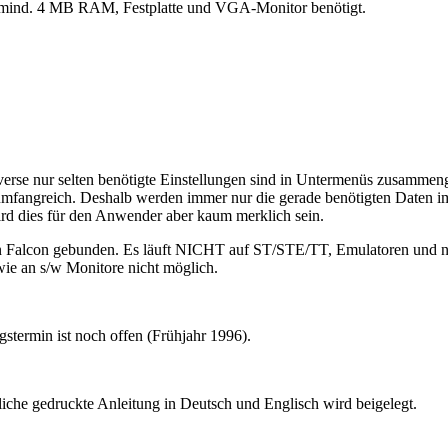
t mind. 4 MB RAM, Festplatte und VGA-Monitor benötigt.
diverse nur selten benötigte Einstellungen sind in Untermenüs zusamme
umfangreich. Deshalb werden immer nur die gerade benötigten Daten im S
wird dies für den Anwender aber kaum merklich sein.
den Falcon gebunden. Es läuft NICHT auf ST/STE/TT, Emulatoren und 
ie an s/w Monitore nicht möglich.
gstermin ist noch offen (Frühjahr 1996).
liche gedruckte Anleitung in Deutsch und Englisch wird beigelegt.