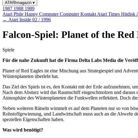
ATARImagazin
▾
1987
1988
1989
Atari Phile
Happy Computer
Computer Kontakt
Atari Times
Hitdisk
← Atari Inside 02 / 1996
Falcon-Spiel: Planet of the Red
Spiele
Für die nahe Zukunft hat die Firma Delta Labs Media die Veröff
Planet of Red Eagles ist eine Mischung aus Strategiespiel und Adven
Wüstenplaneten überlebt hat.
Das Ziel des Spiels ist es, den Kontakt mit der Erde aufzunehmen, um
Nach dem Absturz wird das Raumschiff eingeschmolzen und daraus eine
Atmosphäre des Wüstenplaneten die Funkwellen reflektiert. Doch dies 
Neben weiteren Rätseln wimmelt es auf dem Planeten nur so von bös
Rohstoffgewinnung, und Landwirtschaft muss auch an die Abwehr de
speziellen Eigenschaften haben.
Was wird benötigt?